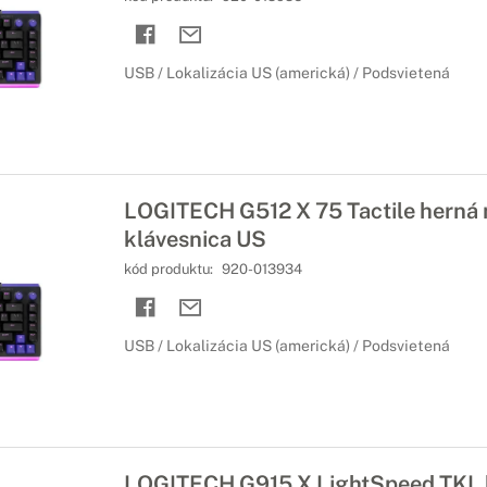
USB / Lokalizácia US (americká) / Podsvietená
LOGITECH G512 X 75 Tactile herná
klávesnica US
kód produktu:
920-013934
USB / Lokalizácia US (americká) / Podsvietená
LOGITECH G915 X LightSpeed TKL h