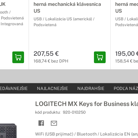
 UK
herná mechanická klávesnica
herná mec
US
US
tooth /
/ Podsvietená
USB / Lokalizácia US (americká) /
USB / Lokali
a Integrovaná
Podsvietená
Podsvietená
207,55 €
195,00 
168,74 € bez DPH
158,54 € b
EDÁVANEJŠIE
NAJLACNEJŠIE
NAJDRAHŠIE
PODĽA NÁZ
LOGITECH MX Keys for Business kl
kód produktu:
920-010250
WiFi (USB prijímač) / Bluetooth / Lokalizácia EN (an