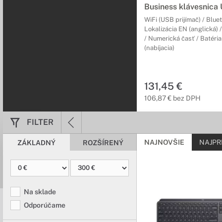
Business klávesnica
WiFi (USB prijímač) / Blue
Lokalizácia EN (anglická) 
/ Numerická časť / Batéri
(nabíjacia)
131,45 €
106,87 € bez DPH
FILTER
NAJNOVŠIE
NAJPR
ZÁKLADNÝ
ROZŠÍRENÝ
Na sklade
Odporúčame