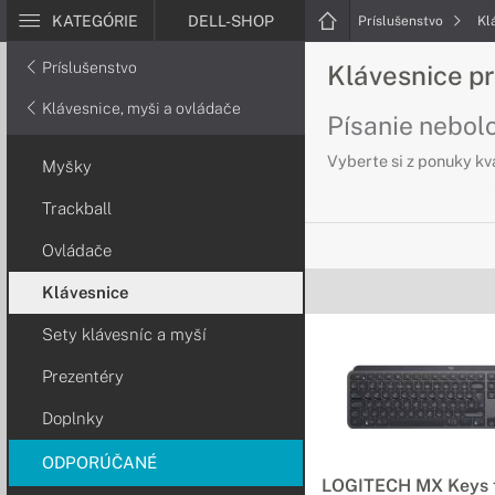
KATEGÓRIE
DELL-SHOP
Príslušenstvo
Kl
Príslušenstvo
Klávesnice pr
Klávesnice, myši a ovládače
Písanie nebolo
Vyberte si z ponuky kv
Myšky
Trackball
Ovládače
Klávesnice
Sety klávesníc a myší
Prezentéry
Doplnky
ODPORÚČANÉ
LOGITECH MX Keys 