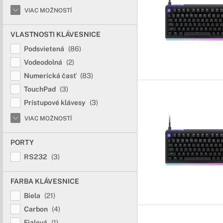
VIAC MOŽNOSTÍ
VLASTNOSTI KLÁVESNICE
Podsvietená
(86)
Vodeodolná
(2)
Numerická časť
(83)
TouchPad
(3)
Prístupové klávesy
(3)
VIAC MOŽNOSTÍ
PORTY
RS232
(3)
FARBA KLÁVESNICE
Biela
(21)
Carbon
(4)
Fialová
(1)