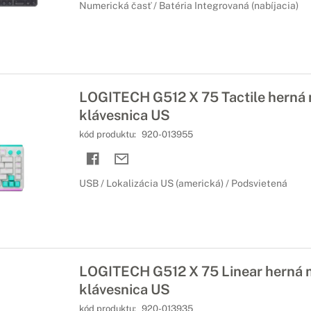
Numerická časť / Batéria Integrovaná (nabíjacia)
LOGITECH G512 X 75 Tactile herná
klávesnica US
kód produktu:
920-013955
USB / Lokalizácia US (americká) / Podsvietená
LOGITECH G512 X 75 Linear herná
klávesnica US
kód produktu:
920-013935