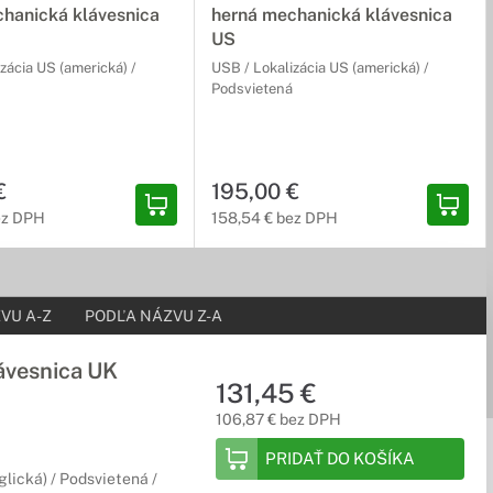
hanická klávesnica
herná mechanická klávesnica
US
zácia US (americká) /
USB / Lokalizácia US (americká) /
Podsvietená
€
195,00 €
ez DPH
158,54 € bez DPH
VU A-Z
PODĽA NÁZVU Z-A
ávesnica UK
131,45 €
106,87 € bez DPH
PRIDAŤ DO KOŠÍKA
glická) / Podsvietená /