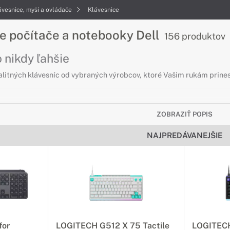
ávesnice, myši a ovládače
Klávesnice
e počítače a notebooky Dell
156 produktov
 nikdy ľahšie
alitných klávesníc od vybraných výrobcov, ktoré Vašim rukám prines
ZOBRAZIŤ POPIS
NAJPREDÁVANEJŠIE
for
LOGITECH G512 X 75 Tactile
LOGITECH