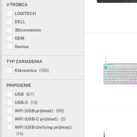
VÝROBCA
LOGITECH
DELL
3Dconnexion
OEM
Genius
TYP ZARIADENIA
Klávesnica
(156)
PRIPOJENIE
USB
(67)
USB-C
(13)
WiFi (USB prijímač)
(56)
WiFi (USB-C prijímač)
(2)
WiFi (USB Unifying prijímač)
(14)