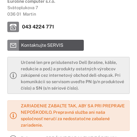
Euroline computer s.r.o.
Svätoplukova 7
036 01 Martin
043 4224 771
Kontaktujte SERVIS
Určené len pre príslušenstvo Dell (brašne, káble,
redukcie a pod.) a produkty ostatných výrobcov
zakúpené cez internetový obchod dell-shop.sk. Pri
komunikácii so servisom uveďte
PN
(p/n produktové
číslo) a
SN
(s/n sériové číslo).
ZARIADENIE ZABAĽTE TAK, ABY SA PRI PREPRAVE
NEPOŠKODILO. Prepravná služba ani naša
spoločnosť neručí za nedostatočne zabalené
zariadenie.