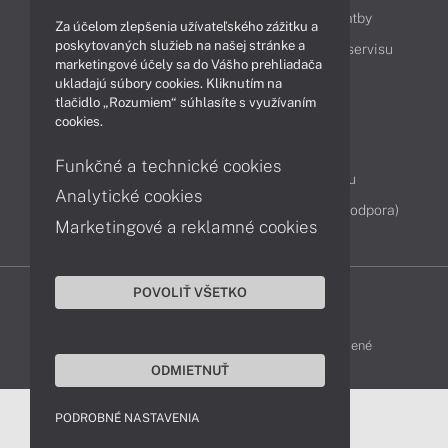
Ako nakupovať
Možnosti doručenia a platby
Za účelom zlepšenia užívateľského zážitku a
poskytovaných služieb na našej stránke a
Podpora a servis
Servisné služby
Cenník servisu
marketingové účely sa do Vášho prehliadača
ukladajú súbory cookies. Kliknutím na
tlačidlo „Rozumiem“ súhlasíte s využívaním
Kontakty
cookies.
043 4224 771
Obchodné oddelenie
Funkčné a technické cookies
Servisné oddelenie
Reklamácia tovaru
Analytické cookies
Diagnostiky online
TeamViewer (vzdialená podpora)
Marketingové a reklamné cookies
POVOLIŤ VŠETKO
DELL-SHOP © 2011 - 2026 Všetky práva vyhradené
ODMIETNUŤ
PODROBNÉ NASTAVENIA