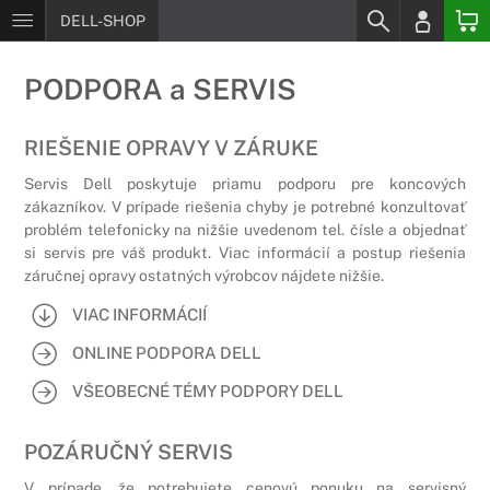
DELL-SHOP
PODPORA a SERVIS
RIEŠENIE OPRAVY V ZÁRUKE
Servis Dell poskytuje priamu podporu pre koncových
zákazníkov. V prípade riešenia chyby je potrebné konzultovať
problém telefonicky na nižšie uvedenom tel. čísle a objednať
si servis pre váš produkt. Viac informácií a postup riešenia
záručnej opravy ostatných výrobcov nájdete nižšie.
VIAC INFORMÁCIÍ
ONLINE PODPORA DELL
VŠEOBECNÉ TÉMY PODPORY DELL
POZÁRUČNÝ SERVIS
V prípade, že potrebujete cenovú ponuku na servisný