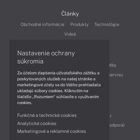
Články
Obchodné informácie
Produkty
Technológie
Videá
Nastavenie ochrany
Obsah
súkromia
Ako nakupovať
Možnosti doručenia a platby
Za účelom zlepšenia užívateľského zážitku a
Podpora a servis
Servisné služby
Cenník servisu
poskytovaných služieb na našej stránke a
marketingové účely sa do Vášho prehliadača
ukladajú súbory cookies. Kliknutím na
Kontakty
tlačidlo „Rozumiem“ súhlasíte s využívaním
cookies.
043 4224 771
Obchodné oddelenie
Funkčné a technické cookies
Servisné oddelenie
Reklamácia tovaru
Analytické cookies
Diagnostiky online
TeamViewer (vzdialená podpora)
Marketingové a reklamné cookies