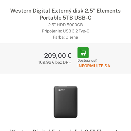
Prislušenstvo pre disky
Western Digital Externý disk 2.5" Elements
Portable 5TB USB-C
Kvalitné doplnky pre váš disk
2,5" HDD 5000GB
Objavte príslušenstvo pre pevné disky ako sú puzdra, obaly,
Pripojenie: USB 3.2 Typ-C
kryty a ďalšie.
Farba: Čierna
209,00 €
Dostupnosť:
169,92 € bez DPH
INFORMUJTE SA