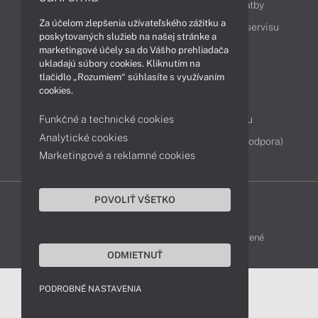
Ako nakupovať
Možnosti doručenia a platby
Za účelom zlepšenia užívateľského zážitku a
Podpora a servis
Servisné služby
Cenník servisu
poskytovaných služieb na našej stránke a
marketingové účely sa do Vášho prehliadača
ukladajú súbory cookies. Kliknutím na
Kontakty
tlačidlo „Rozumiem“ súhlasíte s využívaním
cookies.
043 4224 771
Obchodné oddelenie
Funkčné a technické cookies
Servisné oddelenie
Reklamácia tovaru
Analytické cookies
Diagnostiky online
TeamViewer (vzdialená podpora)
Marketingové a reklamné cookies
POVOLIŤ VŠETKO
DELL-SHOP © 2011 - 2026 Všetky práva vyhradené
ODMIETNUŤ
PODROBNÉ NASTAVENIA