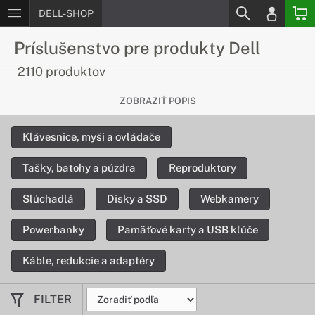
DELL-SHOP
Príslušenstvo pre produkty Dell
2110 produktov
Tašky, batohy a púzdra na tablety a
ZOBRAZIŤ POPIS
notebooky
Klávesnice, myši a ovládače
Prenášajte svoje DELL zariadenie
jednoducho a s ľahkosťou
Tašky, batohy a púzdra
Reproduktory
Potrebujete svoj notebook alebo tablet pohodlne a bezpečne
Slúchadlá
Disky a SSD
Webkamery
prenášať? V tom prípade sa Vám budú skvele hodiť tašky a
puzdrá, ktoré nájdete v našej ponuke.
Powerbanky
Pamäťové karty a USB kľúče
Klávesnice, myši a ovládače
Káble, redukcie a adaptéry
Rozlúčte sa s nepohodlným a nepraktickým
ovládaním svojho zariadenia
FILTER