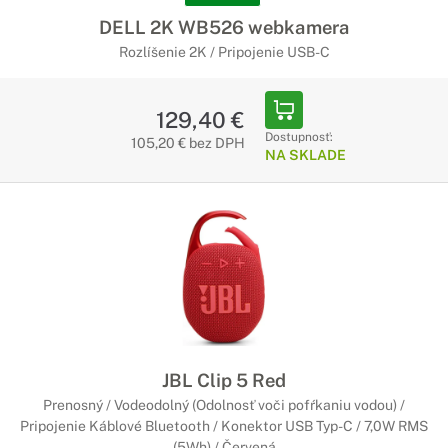
DELL 2K WB526 webkamera
Rozlíšenie 2K / Pripojenie USB-C
129,40 €
Dostupnosť:
105,20 € bez DPH
NA SKLADE
JBL Clip 5 Red
Prenosný / Vodeodolný (Odolnosť voči pofŕkaniu vodou) /
Pripojenie Káblové Bluetooth / Konektor USB Typ-C / 7,0W RMS
(5Wh) / Červená