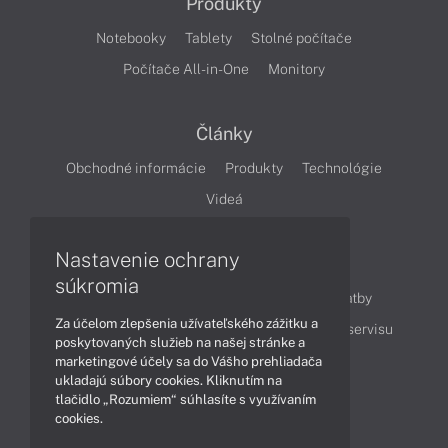
Produkty
Notebooky
Tablety
Stolné počítače
Počítače All-in-One
Monitory
Články
Obchodné informácie
Produkty
Technológie
Videá
Nastavenie ochrany
Obsah
súkromia
Ako nakupovať
Možnosti doručenia a platby
Za účelom zlepšenia užívateľského zážitku a
Podpora a servis
Servisné služby
Cenník servisu
poskytovaných služieb na našej stránke a
marketingové účely sa do Vášho prehliadača
ukladajú súbory cookies. Kliknutím na
Kontakty
tlačidlo „Rozumiem“ súhlasíte s využívaním
cookies.
043 4224 771
Obchodné oddelenie