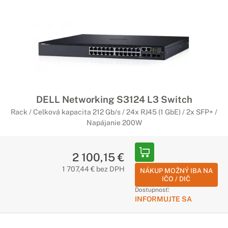
DELL Networking S3124 L3 Switch
Rack / Celková kapacita 212 Gb/s / 24x RJ45 (1 GbE) / 2x SFP+ /
Napájanie 200W
2 100,15 €
1 707,44 € bez DPH
NÁKUP MOŽNÝ IBA NA
IČO / DIČ
Dostupnosť:
INFORMUJTE SA