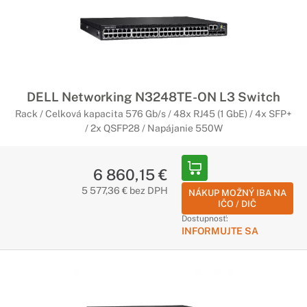
DELL Networking N3248TE-ON L3 Switch
Rack / Celková kapacita 576 Gb/s / 48x RJ45 (1 GbE) / 4x SFP+
/ 2x QSFP28 / Napájanie 550W
6 860,15 €
5 577,36 € bez DPH
NÁKUP MOŽNÝ IBA NA
IČO / DIČ
Dostupnosť:
INFORMUJTE SA