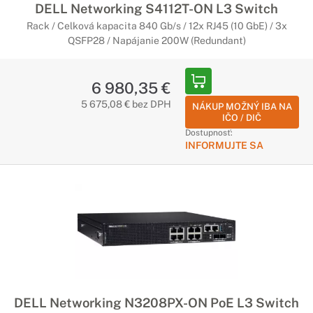
DELL Networking S4112T-ON L3 Switch
Rack / Celková kapacita 840 Gb/s / 12x RJ45 (10 GbE) / 3x
QSFP28 / Napájanie 200W (Redundant)
6 980,35 €
5 675,08 € bez DPH
NÁKUP MOŽNÝ IBA NA
IČO / DIČ
Dostupnosť:
INFORMUJTE SA
DELL Networking N3208PX-ON PoE L3 Switch