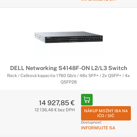
DELL Networking S4148F-ON L2/L3 Switch
Rack / Celková kapacita 1760 Gb/s / 48x SFP+ / 2x QSFP+ / 4x
QSFP28
14 927,85 €
12 136,46 € bez DPH
NÁKUP MOŽNÝ IBA NA
IČO / DIČ
Dostupnosť:
INFORMUJTE SA