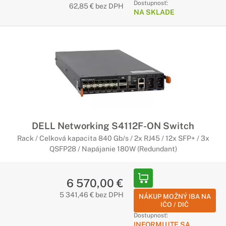
Dostupnosť:
62,85 € bez DPH
NA SKLADE
DELL Networking S4112F-ON Switch
Rack / Celková kapacita 840 Gb/s / 2x RJ45 / 12x SFP+ / 3x
QSFP28 / Napájanie 180W (Redundant)
6 570,00 €
5 341,46 € bez DPH
NÁKUP MOŽNÝ IBA NA
IČO / DIČ
Dostupnosť:
INFORMUJTE SA