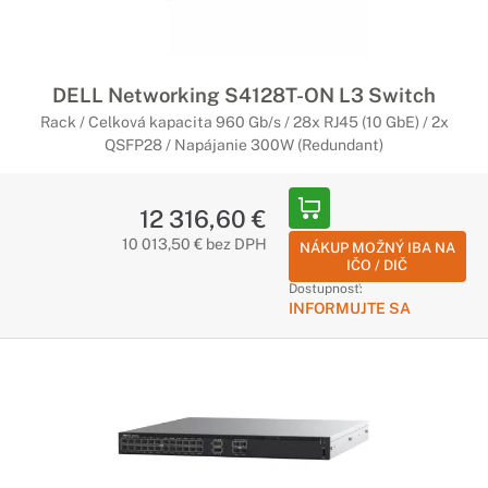
DELL Networking S4128T-ON L3 Switch
Rack / Celková kapacita 960 Gb/s / 28x RJ45 (10 GbE) / 2x
QSFP28 / Napájanie 300W (Redundant)
12 316,60 €
10 013,50 € bez DPH
NÁKUP MOŽNÝ IBA NA
IČO / DIČ
Dostupnosť:
INFORMUJTE SA