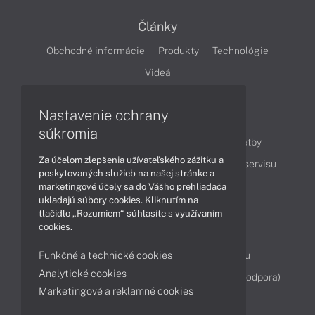
Články
Obchodné informácie
Produkty
Technológie
Videá
Nastavenie ochrany
Obsah
súkromia
Ako nakupovať
Možnosti doručenia a platby
Za účelom zlepšenia užívateľského zážitku a
Podpora a servis
Servisné služby
Cenník servisu
poskytovaných služieb na našej stránke a
marketingové účely sa do Vášho prehliadača
ukladajú súbory cookies. Kliknutím na
Kontakty
tlačidlo „Rozumiem“ súhlasíte s využívaním
cookies.
043 4224 771
Obchodné oddelenie
Funkčné a technické cookies
Servisné oddelenie
Reklamácia tovaru
Analytické cookies
Diagnostiky online
TeamViewer (vzdialená podpora)
Marketingové a reklamné cookies