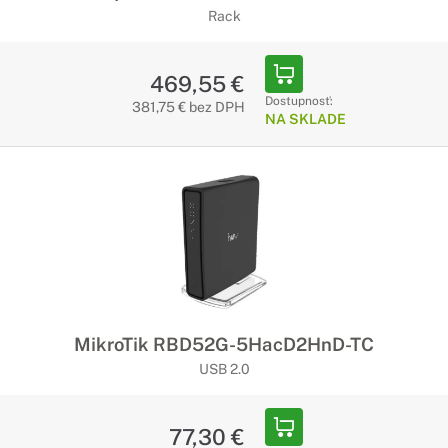
riešením pre rýchlo rastúce siete GbE, ktoré vyžadujú
Rack
agregáciu s vysokou hustotou, s bezproblémovou
redundanciou a dostupnosťou.
469,55 €
Dostupnosť:
381,75 € bez DPH
NA SKLADE
MikroTik RBD52G-5HacD2HnD-TC
USB 2.0
77,30 €