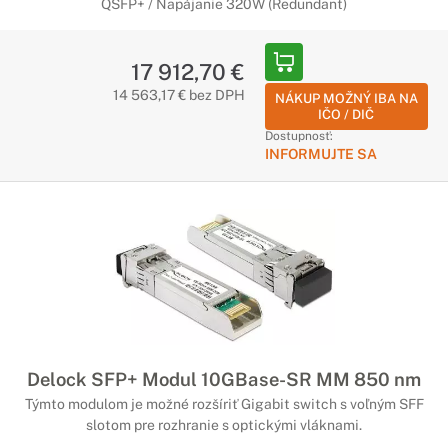
QSFP+ / Napájanie 320W (Redundant)
17 912,70 €
14 563,17 € bez DPH
NÁKUP MOŽNÝ IBA NA
IČO / DIČ
Dostupnosť:
INFORMUJTE SA
Delock SFP+ Modul 10GBase-SR MM 850 nm
Týmto modulom je možné rozšíriť Gigabit switch s voľným SFF
slotom pre rozhranie s optickými vláknami.