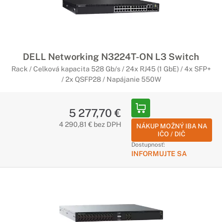
DELL Networking N3224T-ON L3 Switch
Rack / Celková kapacita 528 Gb/s / 24x RJ45 (1 GbE) / 4x SFP+
/ 2x QSFP28 / Napájanie 550W
5 277,70 €
4 290,81 € bez DPH
NÁKUP MOŽNÝ IBA NA
IČO / DIČ
Dostupnosť:
INFORMUJTE SA