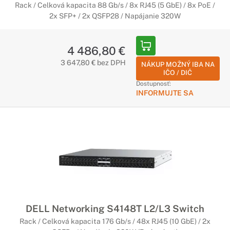
Rack / Celková kapacita 88 Gb/s / 8x RJ45 (5 GbE) / 8x PoE /
2x SFP+ / 2x QSFP28 / Napájanie 320W
4 486,80 €
3 647,80 € bez DPH
NÁKUP MOŽNÝ IBA NA
IČO / DIČ
Dostupnosť:
INFORMUJTE SA
DELL Networking S4148T L2/L3 Switch
Rack / Celková kapacita 176 Gb/s / 48x RJ45 (10 GbE) / 2x