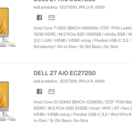
kód produktu:
EC27250_RPLU-R_003S
Intel Core 7 150U (BNCH-16900b) / 27,0" FHD Lesklý
16GB DDR5 / M.2 PCIe SSD 1000GB / nVidia 2GB / Wi
3.2 / LAN / HDMI / HDMI vstup / Predné USB-C 3.2 / 
Strieborný / All-in-One / 3r (3r) Basic On-Site
DELL 27 AiO EC27250
kód produktu:
EC27250_RPLU-R_004S
Intel Core i5-1334U (BNCH-13383b) / 27,0" FHD Mat
DDR5 / M.2 PCIe SSD 512GB / Intel / WiFi / BT / bez 
HDMI / HDMI vstup / Predné USB-C 3.2 / Win11Pro 64-
in-One / 3r (3r) Basic On-Site