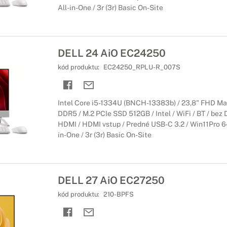
All-in-One / 3r (3r) Basic On-Site
DELL 24 AiO EC24250
kód produktu:
EC24250_RPLU-R_007S
Intel Core i5-1334U (BNCH-13383b) / 23,8" FHD Ma
DDR5 / M.2 PCIe SSD 512GB / Intel / WiFi / BT / bez 
HDMI / HDMI vstup / Predné USB-C 3.2 / Win11Pro 64-
in-One / 3r (3r) Basic On-Site
DELL 27 AiO EC27250
kód produktu:
210-BPFS