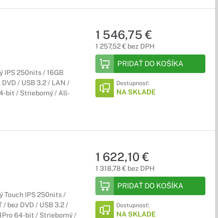
1 546,75 €
1 257,52 € bez DPH
PRIDAŤ DO KOŠÍKA
 IPS 250nits / 16GB
z DVD / USB 3.2 / LAN /
Dostupnosť:
NA SKLADE
bit / Strieborný / All-
1 622,10 €
1 318,78 € bez DPH
PRIDAŤ DO KOŠÍKA
 Touch IPS 250nits /
 / bez DVD / USB 3.2 /
Dostupnosť:
NA SKLADE
ro 64-bit / Strieborný /