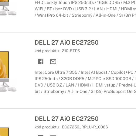
FHD Lesklý Touch IPS 250nits / 16GB DDR5 / M.2 PCI
áciu pracovnej záťaže.
WiFi / BT / bez DVD / USB 3.2 / LAN / HDMI / HDMI 
/ Win11Pro 64-bit / Strieborný / All-in-One / 3r (3r
DELL 27 AiO EC27250
kód produktu:
210-BTPS
Intel Core Ultra 7 355 / Intel AI Boost / Copilot+PC
IPS 250nits / 32GB DDR5 / M.2 PCIe SSD 1000GB / Int
DVD / USB 3.2 / LAN / HDMI / HDMI vstup / Predné U
bit / Strieborný / All-in-One / 3r (3r) ProSupport On
DELL 27 AiO EC27250
kód produktu:
EC27250_RPLU-R_008S