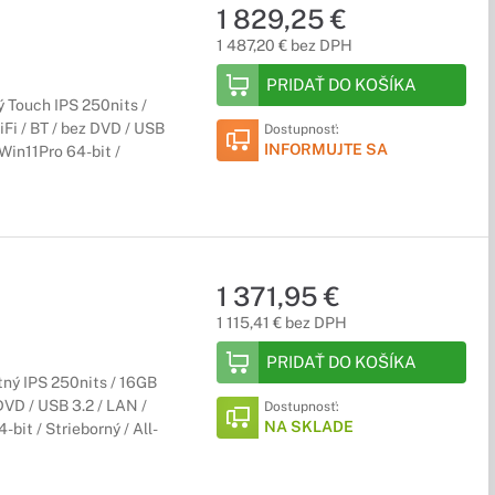
1 829,25 €
1 487,20 € bez DPH
PRIDAŤ DO KOŠÍKA
 Touch IPS 250nits /
Fi / BT / bez DVD / USB
Dostupnosť:
INFORMUJTE SA
Win11Pro 64-bit /
1 371,95 €
1 115,41 € bez DPH
PRIDAŤ DO KOŠÍKA
ný IPS 250nits / 16GB
DVD / USB 3.2 / LAN /
Dostupnosť:
NA SKLADE
bit / Strieborný / All-