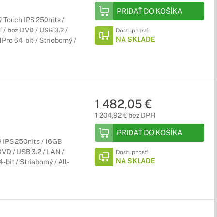
PRIDAŤ DO KOŠÍKA
 Touch IPS 250nits /
 / bez DVD / USB 3.2 /
Dostupnosť:
NA SKLADE
ro 64-bit / Strieborný /
1 482,05 €
1 204,92 € bez DPH
PRIDAŤ DO KOŠÍKA
 IPS 250nits / 16GB
DVD / USB 3.2 / LAN /
Dostupnosť:
NA SKLADE
bit / Strieborný / All-