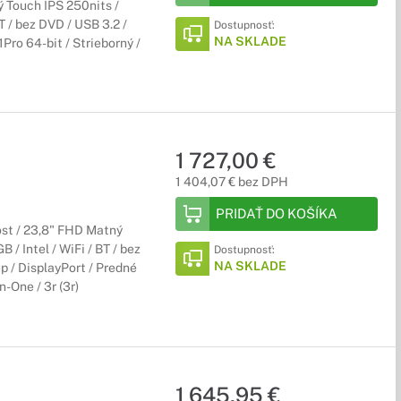
 Touch IPS 250nits /
 / bez DVD / USB 3.2 /
Dostupnosť:
NA SKLADE
ro 64-bit / Strieborný /
1 727,00 €
1 404,07 € bez DPH
PRIDAŤ DO KOŠÍKA
ost / 23,8" FHD Matný
/ Intel / WiFi / BT / bez
Dostupnosť:
NA SKLADE
p / DisplayPort / Predné
n-One / 3r (3r)
1 645,95 €