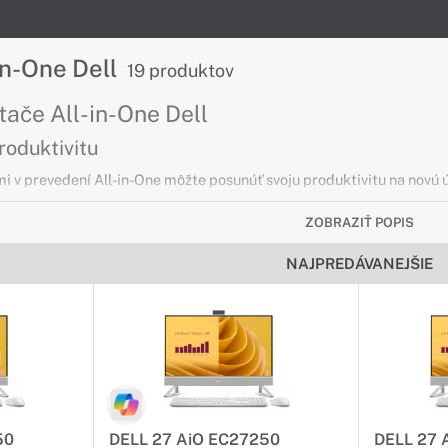
in-One Dell
19 produktov
tače All-in-One Dell
roduktivitu
i v prevedení All-in-One môžte posunúť svoju produktivitu na novú
ľahkosťou.
ZOBRAZIŤ POPIS
tače All-in-One Dell
NAJPREDÁVANEJŠIE
tívne ovládanie
leju bude práca s Vašim All-in-One počítačom DELL ešte pohodlnej
e v skupine.
n-One Dell 23" a viac
šiu obrazovku?
50
DELL 27 AiO EC27250
DELL 27 