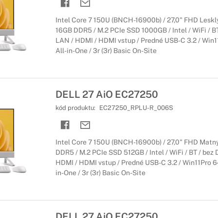
Intel Core 7 150U (BNCH-16900b) / 27,0" FHD Lesklý
16GB DDR5 / M.2 PCIe SSD 1000GB / Intel / WiFi / BT
LAN / HDMI / HDMI vstup / Predné USB-C 3.2 / Win11P
All-in-One / 3r (3r) Basic On-Site
DELL 27 AiO EC27250
kód produktu:
EC27250_RPLU-R_006S
Intel Core 7 150U (BNCH-16900b) / 27,0" FHD Matný
DDR5 / M.2 PCIe SSD 512GB / Intel / WiFi / BT / bez 
HDMI / HDMI vstup / Predné USB-C 3.2 / Win11Pro 64-
in-One / 3r (3r) Basic On-Site
DELL 27 AiO EC27250