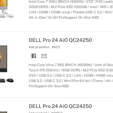
Intel Core 7 150U (BNCH-16900b) / 27,0" FHD Lesklý
32GB DDR5 / M.2 PCIe SSD 1000GB / Intel / WiFi / BT
LAN / HDMI / HDMI vstup / Predné USB-C 3.2 / Win11P
All-in-One / 3r (3r) ProSupport On-Site NBD
DELL Pro 24 AiO QC24250
kód produktu:
JN2J1
Intel Core Ultra 7 265 (BNCH-46589b) / Intel AI Bo
Touch IPS 250nits / 16GB DDR5 / M.2 PCIe SSD 512GB 
DVD / USB 3.2 / USB-C 3.2 / LAN / HDMI / HDMI vstu
USB 3.2 / USB-C 3.2 / Win11Pro 64-bit / Čierny / All-i
ProSupport On-Site NBD
DELL Pro 24 AiO QC24250