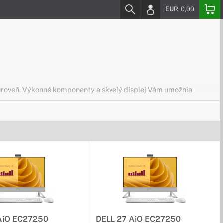
EUR
0,00
 úroveň. Výkonné komponenty a skvelý displej Vám umožnia
šia. Ovládajte počítač s intuitívnym dotykovým ovládaním
AiO EC27250
DELL 27 AiO EC27250