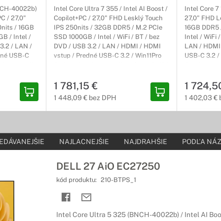
počítač, na ktorom zobrazíte všetko obsah čo potrebujete, tak ste n
BNCH-40022b)
Intel Core Ultra 7 355 / Intel AI Boost /
Intel Core 
PC / 27,0"
Copilot+PC / 27,0" FHD Lesklý Touch
27,0" FHD L
nits / 16GB
IPS 250nits / 32GB DDR5 / M.2 PCIe
16GB DDR5 
B / Intel /
SSD 1000GB / Intel / WiFi / BT / bez
Intel / WiFi
če All-in-One Dell
3.2 / LAN /
DVD / USB 3.2 / LAN / HDMI / HDMI
LAN / HDMI 
dné USB-C
vstup / Predné USB-C 3.2 / Win11Pro
USB-C 3.2 / 
v domácnosti
ieborný / All-
64-bit / Strieborný / All-in-One / 3r (3r)
Strieborný / 
t On-Site
ProSupport On-Site NBD
On-Site
domácnosť od spoločnosti DELL poskytujú všetko, čo potrebujete pre
1 781,15 €
1 724,5
 je práca s počítačom ešte pohodlnejšia.
1 448,09 € bez DPH
1 402,03 €
All-in-One
ri aj navonok
EDÁVANEJŠIE
NAJLACNEJŠIE
NAJDRAHŠIE
PODĽA NÁZ
 sa pretínajú spolu so spoľahlivosťou a udržateľnosťou. Užite si ner
teľsky prívetivým dizajnom.
DELL 27 AiO EC27250
kód produktu:
210-BTPS_1
Pro All-in-One
oduktivitu
Intel Core Ultra 5 325 (BNCH-40022b) / Intel AI Boo
triace all-in-one počítače, ktoré kombinujú výkon a ľahkú spoluprác