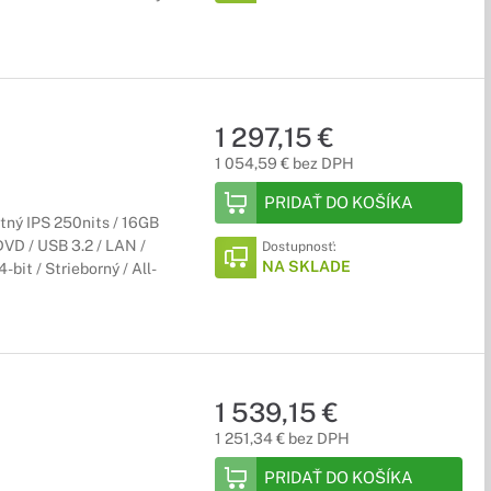
1 297,15 €
1 054,59 € bez DPH
PRIDAŤ DO KOŠÍKA
tný IPS 250nits / 16GB
DVD / USB 3.2 / LAN /
Dostupnosť:
NA SKLADE
bit / Strieborný / All-
1 539,15 €
1 251,34 € bez DPH
PRIDAŤ DO KOŠÍKA