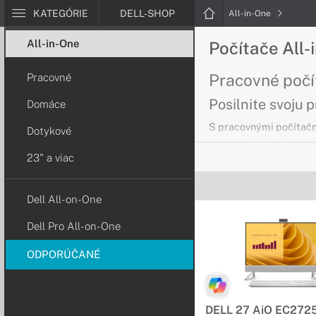
KATEGÓRIE
DELL-SHOP
All-in-One
All-in-One
Počítače All-
Pracovné počí
Pracovné
Posilnite svoju p
Domáce
S pracovnými počítačm
Dotykové
pracovať efektívne a s 
23" a viac
Dotykové počí
Dell All-on-One
Pohodlné a intui
Dell Pro All-on-One
Vďaka dotykovému disp
alebo pracujte efektívn
ODPORÚČANÉ
Počítače All-i
Potrebujete väč
DELL 27 AiO EC272