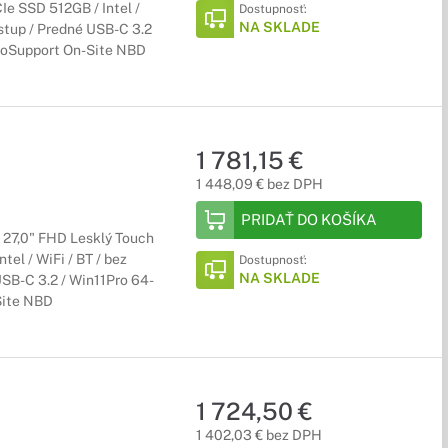
e SSD 512GB / Intel /
Dostupnosť:
NA SKLADE
vstup / Predné USB-C 3.2
) ProSupport On-Site NBD
1 781,15 €
1 448,09 € bez DPH
PRIDAŤ DO KOŠÍKA
 / 27,0" FHD Lesklý Touch
el / WiFi / BT / bez
Dostupnosť:
NA SKLADE
SB-C 3.2 / Win11Pro 64-
-Site NBD
1 724,50 €
1 402,03 € bez DPH