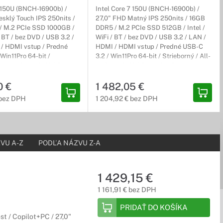
a správnom mieste. Pozrite si ponuku počítačov DELL s viac ako
7 150U (BNCH-16900b) /
Intel Core 7 150U (BNCH-16900b) /
esklý Touch IPS 250nits /
27,0" FHD Matný IPS 250nits / 16GB
/ M.2 PCIe SSD 1000GB /
DDR5 / M.2 PCIe SSD 512GB / Intel /
 / BT / bez DVD / USB 3.2 /
WiFi / BT / bez DVD / USB 3.2 / LAN /
/ HDMI vstup / Predné
HDMI / HDMI vstup / Predné USB-C
Win11Pro 64-bit /
3.2 / Win11Pro 64-bit / Strieborný / All-
All-in-One / 3r (3r) Basic
in-One / 3r (3r) Basic On-Site
 zábavu alebo surfovanie po internete. Spoznajte inteligentné
0 €
1 482,05 €
 bez DPH
1 204,92 € bez DPH
VU A-Z
PODĽA NÁZVU Z-A
ušený tok pracovných povinností s rýchlym setupom, plynulou
1 429,15 €
1 161,91 € bez DPH
PRIDAŤ DO KOŠÍKA
st / Copilot+PC / 27,0"
u. Profesionálne počítače navrhnuté pre výnimočný výkon a