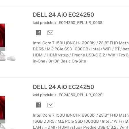
DELL 24 AiO EC24250
kód produktu:
EC24250_RPLU-R_003S
Intel Core 7 150U (BNCH-16900b) / 23,8" FHD Matný
DDR5 / M.2 PCIe SSD 1000GB / Intel / WiFi / BT / be
HDMI / HDMI vstup / Predné USB-C 3.2 / Win11Pro 64-
in-One / 3r (3r) Basic On-Site
DELL 24 AiO EC24250
kód produktu:
EC24250_RPLU-R_002S
Intel Core 7 150U (BNCH-16900b) / 23,8" FHD Matný
16GB DDR5 / M.2 PCIe SSD 1000GB / Intel / WiFi / BT
LAN / HDMI / HDMI vstup / Predné USB-C 3.2 / Win11P