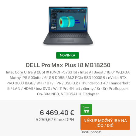
NOVINKA
DELL Pro Max Plus 18 MB18250
Intel Core Ultra 9 285HX (BNCH-57631b) / Intel AI Boost / 18,0" WQXGA
Matný IPS 500nits / 64GB DDR5 / M.2 PCIe SSD 1000GB / nVidia RTX
PRO 3000 12GB / WiFi / BT / FPR / USB 3.2 / Thunderbolt 4 / Thunderbolt
5 / LAN / HDMI / bez DVD / Win11Pro 64-bit / čierny / 3r (3r) ProSupport
On-Site NBD, NEOBSAHUJE adaptér
6 469,40 €
5 259,67 € bez DPH
NÁKUP MOŽNÝ IBA NA
IČO / DIČ
Dostupnosť: