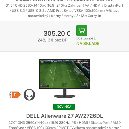
31,5" QHD 2560x1440px (16:9) 240Hz Zakrivený VA / HDMI / DisplayPort
/ USB 3.2 / USB-C 3.2 / AMD FreeSync / VESA 100x100mm / Výškovo
nastaviteľný / čierny / Herný / 3r (3r) Carry-In
305,20 €
Dostupnosť:
248,13 € bez DPH
NA SKLADE
NOVINKA
DELL Alienware 27 AW2726DL
27,0" QHD 2560x1440px (16:9) 280Hz IPS / HDMI / DisplayPort / AMD
FreeSync / VESA 100x100mm / PIVOT / Výškovo nastaviteľný / čierny /