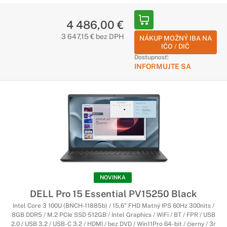
4 486,00 €
3 647,15 € bez DPH
NÁKUP MOŽNÝ IBA NA
IČO / DIČ
Dostupnosť:
INFORMUJTE SA
NOVINKA
DELL Pro 15 Essential PV15250 Black
Intel Core 3 100U (BNCH-11885b) / 15,6" FHD Matný IPS 60Hz 300nits /
8GB DDR5 / M.2 PCIe SSD 512GB / Intel Graphics / WiFi / BT / FPR / USB
2.0 / USB 3.2 / USB-C 3.2 / HDMI / bez DVD / Win11Pro 64-bit / čierny / 3r