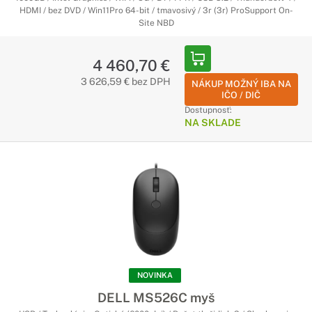
HDMI / bez DVD / Win11Pro 64-bit / tmavosivý / 3r (3r) ProSupport On-
Site NBD
4 460,70 €
3 626,59 € bez DPH
NÁKUP MOŽNÝ IBA NA
IČO / DIČ
Dostupnosť:
NA SKLADE
NOVINKA
DELL MS526C myš