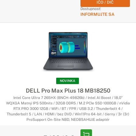
IČO / DIČ
Dostupnosť:
INFORMUJTE SA
NOVINKA
DELL Pro Max Plus 18 MB18250
Intel Core Ultra 7 265HX (BNCH-49826b) / Intel AI Boost / 18,0"
WQXGA Matný IPS 500nits / 32GB DDR5 / M.2 PCIe SSD 1000GB / nVidia
RTX PRO 3000 12GB / WiFi / BT / FPR / USB 3.2 / Thunderbolt 4 /
Thunderbolt 5 / LAN / HDMI / bez DVD / Win11Pro 64-bit / čierny / 3r (3r)
ProSupport On-Site NBD, NEOBSAHUJE adaptér