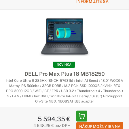
INFORMUJTE SA
NOVINKA
DELL Pro Max Plus 18 MB18250
Intel Core Ultra 9 285HX (BNCH-57631b) / Intel AI Boost / 18,0" WQXGA
Matný IPS 500nits / 32GB DDR5 / M.2 PCIe SSD 1000GB / nVidia RTX
PRO 3000 12GB / WiFi / BT / FPR / USB 3.2 / Thunderbolt 4 / Thunderbolt
5 / LAN / HDMI / bez DVD / Win11Pro 64-bit / čierny / 3r (3r) ProSupport
On-Site NBD, NEOBSAHUJE adaptér
5 594,35 €
4 548,25 € bez DPH
NÁKUP MOŽNÝ IBA NA