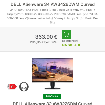
DELL Alienware 34 AW3426DWM Curved
34,0" UWQHD 3440x1440px (21:9) 240Hz Zakrivený VA / HDMI /
DisplayPort / USB 3.2 / USB-C 3.2 / PD (15W) / AMD FreeSync / VESA
100x100mm / Výškovo nastaviteľný / čierny / Herný / 3r (3r) Basic On-
Site
363,90 €
Dostupnosť:
295,85 € bez DPH
NA SKLADE
NOVINKA
DELL Alienware 32 AW3226DM Curved