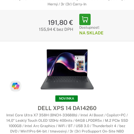
Herný / 3r (3r) Carry-In
191,80 €
Dostupnosť:
155,94 € bez DPH
NA SKLADE
NOVINKA
DELL XPS 14 DA14260
Intel Core Ultra X7 358H (BNCH-33688b) / Intel AI Boost / Copilot+PC /
14,0" Lesklý Touch OLED 120Hz 400nits / 64GB LPDDR5x / M.2 PCIe SSD
1000GB / Intel Arc Graphics / WiFi / BT / USB 3.0 / Thunderbolt 4 / bez
DVD / Win11Pro 64-bit / tmavosivý / 3r (3r) ProSupport On-Site NBD