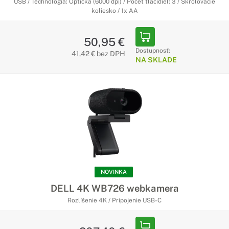
USB / Technológia: Optická (6000 dpi) / Počet tlačidiel: 3 / Skrolovacie
koliesko / 1x AA
50,95 €
Dostupnosť:
41,42 € bez DPH
NA SKLADE
NOVINKA
DELL 4K WB726 webkamera
Rozlíšenie 4K / Pripojenie USB-C