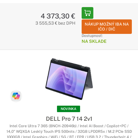
4 373,30 €
3 555,53 € bez DPH
NÁKUP MOŽNÝ IBA NA
IČO / DIČ
Dostupnosť:
NA SKLADE
NOVINKA
DELL Pro 7 14 2v1
Intel Core Ultra 7 365 (BNCH-20946b) / Intel AI Boost / Copilot+PC /
14,0" WQXGA Lesklý Touch IPS 500nits / 32GB LPDDR5x / M.2 PCIe SSD
1000GB / Intel Graphics / WiFi / 5G / BT / FPR / USB 3.2 / Thunderbolt 4 /