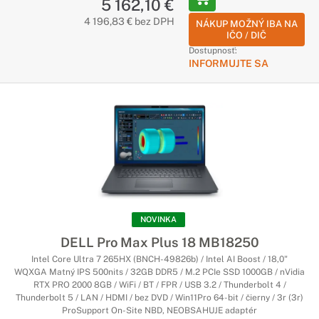
5 162,10 €
4 196,83 € bez DPH
NÁKUP MOŽNÝ IBA NA
IČO / DIČ
Dostupnosť:
INFORMUJTE SA
NOVINKA
DELL Pro Max Plus 18 MB18250
Intel Core Ultra 7 265HX (BNCH-49826b) / Intel AI Boost / 18,0"
WQXGA Matný IPS 500nits / 32GB DDR5 / M.2 PCIe SSD 1000GB / nVidia
RTX PRO 2000 8GB / WiFi / BT / FPR / USB 3.2 / Thunderbolt 4 /
Thunderbolt 5 / LAN / HDMI / bez DVD / Win11Pro 64-bit / čierny / 3r (3r)
ProSupport On-Site NBD, NEOBSAHUJE adaptér