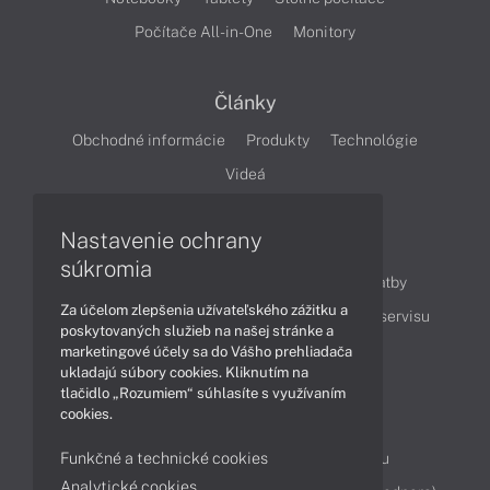
Počítače All-in-One
Monitory
Články
Obchodné informácie
Produkty
Technológie
Videá
Nastavenie ochrany
Obsah
súkromia
Ako nakupovať
Možnosti doručenia a platby
Za účelom zlepšenia užívateľského zážitku a
Podpora a servis
Servisné služby
Cenník servisu
poskytovaných služieb na našej stránke a
marketingové účely sa do Vášho prehliadača
ukladajú súbory cookies. Kliknutím na
Kontakty
tlačidlo „Rozumiem“ súhlasíte s využívaním
cookies.
043 4224 771
Obchodné oddelenie
Funkčné a technické cookies
Servisné oddelenie
Reklamácia tovaru
Analytické cookies