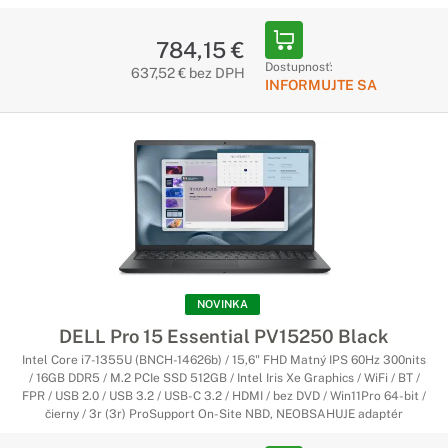
784,15 €
Dostupnosť:
637,52 € bez DPH
INFORMUJTE SA
NOVINKA
DELL Pro 15 Essential PV15250 Black
Intel Core i7-1355U (BNCH-14626b) / 15,6" FHD Matný IPS 60Hz 300nits
/ 16GB DDR5 / M.2 PCIe SSD 512GB / Intel Iris Xe Graphics / WiFi / BT /
FPR / USB 2.0 / USB 3.2 / USB-C 3.2 / HDMI / bez DVD / Win11Pro 64-bit /
čierny / 3r (3r) ProSupport On-Site NBD, NEOBSAHUJE adaptér