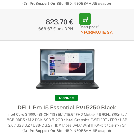
(3r) ProSupport On-Site NBD, NEOBSAHUJE adaptér
823,70 €
Dostupnosť:
669,67 € bez DPH
INFORMUJTE SA
NOVINKA
DELL Pro 15 Essential PV15250 Black
Intel Core 3 100U (BNCH-11885b) / 15,6" FHD Matný IPS 60Hz 300nits /
8GB DDR5 / M.2 PCIe SSD 512GB / Intel Graphics / WiFi / BT / FPR / USB
2.0 / USB 3.2 / USB-C 3.2 / HDMI / bez DVD / Win11H 64-bit / čierny / 3r
(3r) ProSupport On-Site NBD, NEOBSAHUJE adaptér