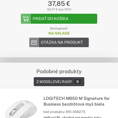
37,85 €
30,77 € bez DPH
PRIDAŤ DO KOŠÍKA
Dostupnosť:
NA SKLADE
OTÁZKA NA PRODUKT
Podobné produkty
Z MODELOVEJ RADY
9
LOGITECH M650 M Signature for
Business bezdrôtová myš biela
kód produktu:
910-006275
Veľkosť M - vhodné pre menšiu ruku.