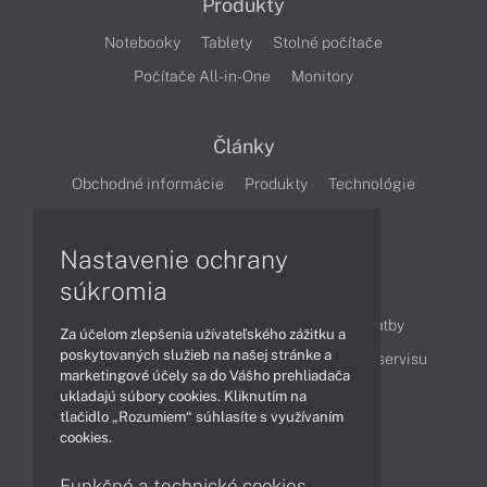
Produkty
Notebooky
Tablety
Stolné počítače
Počítače All-in-One
Monitory
Články
Obchodné informácie
Produkty
Technológie
Videá
Nastavenie ochrany
súkromia
Obsah
Ako nakupovať
Možnosti doručenia a platby
Za účelom zlepšenia užívateľského zážitku a
poskytovaných služieb na našej stránke a
Podpora a servis
Servisné služby
Cenník servisu
marketingové účely sa do Vášho prehliadača
ukladajú súbory cookies. Kliknutím na
tlačidlo „Rozumiem“ súhlasíte s využívaním
Kontakty
cookies.
043 4224 771
Obchodné oddelenie
Funkčné a technické cookies