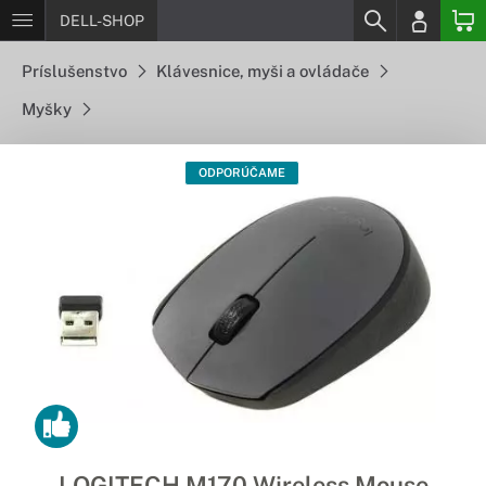
DELL-SHOP
Príslušenstvo
Klávesnice, myši a ovládače
Myšky
ODPORÚČAME
LOGITECH M170 Wireless Mouse