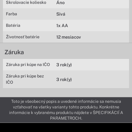
Skrolovacie koliesko
Áno
Farba
Sivá
Batéria
1x AA
Životnosť batérie
12 mesiacov
Záruka
Záruka pri kúpe na IČO
3 rok(y)
Záruka pri kúpe bez
3 rok(y)
IČO
Toto je všeobecný popis a uvedené informácie sa nemusia
vzťahovať na všetky varianty tohto produktu. Konkrétne
informácie k vybranému produktu nájdete v ŠPECIFIKÁCIÍ A
PARAMETROCH.