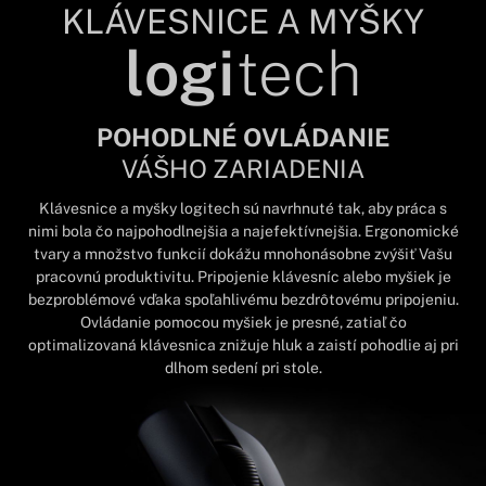
KLÁVESNICE A MYŠKY
logi
tech
POHODLNÉ OVLÁDANIE
VÁŠHO ZARIADENIA
Klávesnice a myšky logitech sú navrhnuté tak, aby práca s
nimi bola čo najpohodlnejšia a najefektívnejšia. Ergonomické
tvary a množstvo funkcií dokážu mnohonásobne zvýšiť Vašu
pracovnú produktivitu. Pripojenie klávesníc alebo myšiek je
bezproblémové vďaka spoľahlivému bezdrôtovému pripojeniu.
Ovládanie pomocou myšiek je presné, zatiaľ čo
optimalizovaná klávesnica znižuje hluk a zaistí pohodlie aj pri
dlhom sedení pri stole.