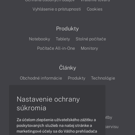
Vyhlásenie o prístupnosti
Cookies
Produkty
Notebooky
Tablety
Stolné počítače
Počítače All-in-One
Monitory
Články
Obchodné informácie
Produkty
Technológie
Videá
Nastavenie ochrany
súkromia
Obsah
Ako nakupovať
Možnosti doručenia a platby
Za účelom zlepšenia užívateľského zážitku a
poskytovaných služieb na našej stránke a
Podpora a servis
Servisné služby
Cenník servisu
marketingové účely sa do Vášho prehliadača