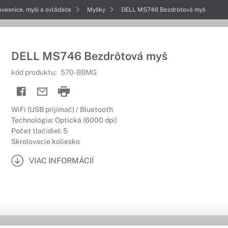
ávesnice, myši a ovládače
Myšky
DELL MS746 Bezdrôtová myš
DELL MS746 Bezdrôtová myš
kód produktu:
570-BBMG
WiFi (USB prijímač) / Bluetooth
Technológia: Optická (6000 dpi)
Počet tlačidiel: 5
Skrolovacie koliesko
VIAC INFORMÁCIÍ