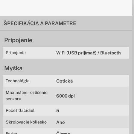
ŠPECIFIKÁCIA A PARAMETRE
Pripojenie
Pripojenie
WiFi (USB prijímač) / Bluetooth
Myška
Technológia
Optická
Maximálne rozlíšenie
6000 dpi
senzoru
Počet tlačidiel
5
Skrolovacie koliesko
Áno
Farba
Čierna