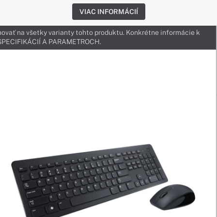
VIAC INFORMÁCIÍ
ovať na všetky varianty tohto produktu. Konkrétne informácie k
v ŠPECIFIKÁCIÍ A PARAMETROCH.