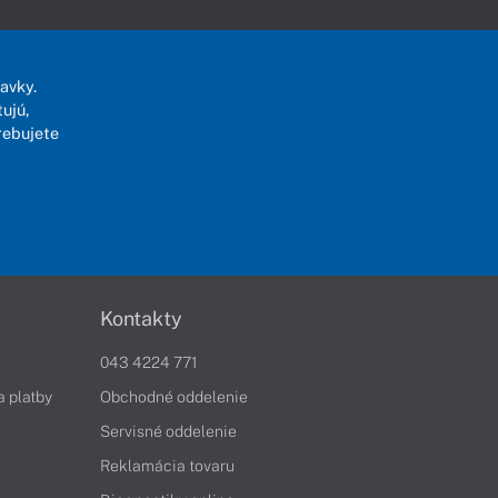
avky.
ujú,
rebujete
Kontakty
043 4224 771
a platby
Obchodné oddelenie
Servisné oddelenie
Reklamácia tovaru