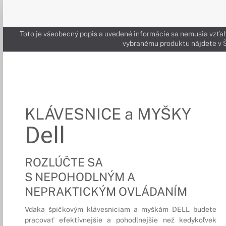
Toto je všeobecný popis a uvedené informácie sa nemusia vzťah
vybranému produktu nájdete 
KLÁVESNICE a MYŠKY
Dell
ROZLÚČTE SA
S NEPOHODLNÝM A
NEPRAKTICKÝM OVLÁDANÍM
Vďaka špičkovým klávesniciam a myškám DELL budete
pracovať efektívnejšie a pohodlnejšie než kedykoľvek