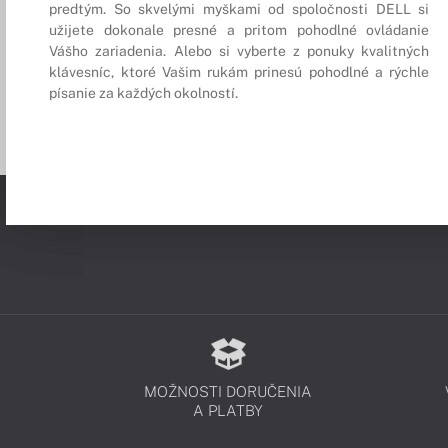
predtým. So skvelými myškami od spoločnosti DELL si
užijete dokonale presné a pritom pohodlné ovládanie
Vášho zariadenia. Alebo si vyberte z ponuky kvalitných
klávesníc, ktoré Vašim rukám prinesú pohodlné a rýchle
písanie za každých okolností.
MOŽNOSTI DORUČENIA
A PLATBY