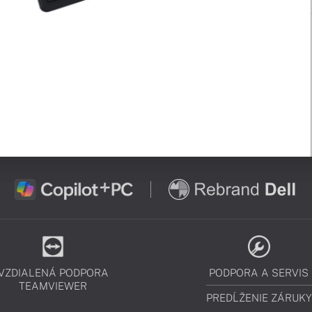
VZDIALENÁ PODPORA
PODPORA A SERVIS
TEAMVIEWER
PREDĹŽENIE ZÁRUKY