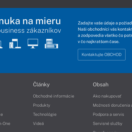
nuka na mieru
Zadajte vaše údaje a požiad
business zákazníkov
Naši obchodníci vás kontakt
a zodpovedia všetko čo pot
v čo najkratšom čase.
Kontaktujte OBCHOD
Články
Obsah
Obchodné informácie
Ako nakupovať
Produkty
Možnosti doručenia 
če
Technológie
Podpora a servis
in-One
Videá
Servisné služby