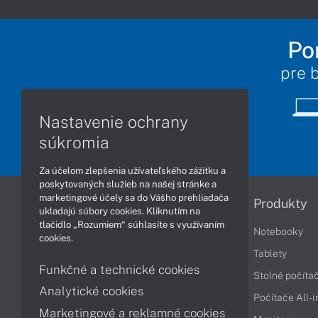
Po
pre 
Nastavenie ochrany
súkromia
Za účelom zlepšenia užívateľského zážitku a
poskytovaných služieb na našej stránke a
marketingové účely sa do Vášho prehliadača
Informácie
Produkty
ukladajú súbory cookies. Kliknutím na
tlačidlo „Rozumiem“ súhlasíte s využívaním
Obchodné podmienky
Notebooky
cookies.
Reklamačné podmienky
Tablety
Funkčné a technické cookies
Ochrana osobných údajov
Stolné počíta
Analytické cookies
Vrátenie tovaru
Počítače All-
Marketingové a reklamné cookies