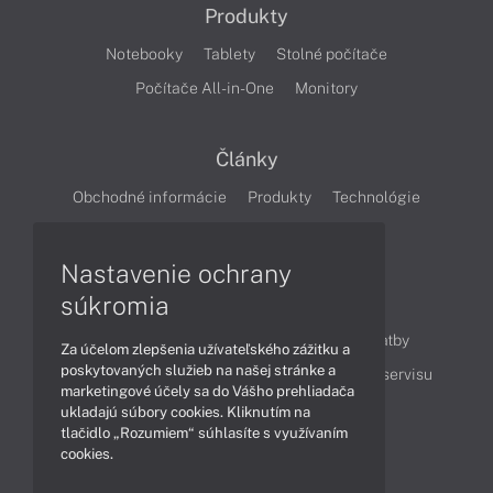
Produkty
Notebooky
Tablety
Stolné počítače
Počítače All-in-One
Monitory
Články
Obchodné informácie
Produkty
Technológie
Videá
Nastavenie ochrany
súkromia
Obsah
Ako nakupovať
Možnosti doručenia a platby
Za účelom zlepšenia užívateľského zážitku a
poskytovaných služieb na našej stránke a
Podpora a servis
Servisné služby
Cenník servisu
marketingové účely sa do Vášho prehliadača
ukladajú súbory cookies. Kliknutím na
tlačidlo „Rozumiem“ súhlasíte s využívaním
Kontakty
cookies.
043 4224 771
Obchodné oddelenie