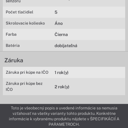
senzoru
Počet tlačidiel
5
Skrolovacie koliesko
Áno
Farba
Čierna
Batéria
dobíjateľná
Záruka
Záruka pri kúpe na IČO
1 rok(y)
Záruka pri kúpe bez
2 rok(y)
IČO
Toto je všeobecný popis a uvedené informácie sa nemusia
vzťahovať na všetky varianty tohto produktu. Konkrétne
informácie k vybranému produktu nájdete v ŠPECIFIKÁCIÍ A
PARAMETROCH.