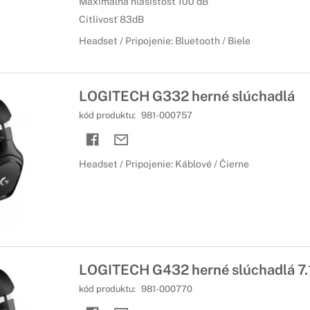
Maximálna hlasistosť 100 dB
Citlivosť 83dB
Headset / Pripojenie: Bluetooth / Biele
LOGITECH G332 herné slúchadlá
kód produktu:
981-000757
Headset / Pripojenie: Káblové / Čierne
LOGITECH G432 herné slúchadlá 7.
kód produktu:
981-000770