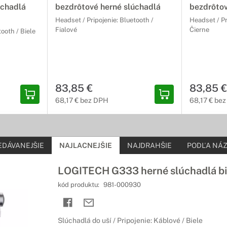
úchadlá
bezdrôtové herné slúchadlá
bezdrôtov
Headset / Pripojenie: Bluetooth /
Headset / Pr
Fialové
Čierne
tooth / Biele
83,85 €
83,85 €
68,17 € bez DPH
68,17 € be
EDÁVANEJŠIE
NAJLACNEJŠIE
NAJDRAHŠIE
PODĽA NÁZ
LOGITECH G333 herné slúchadlá bi
kód produktu:
981-000930
Slúchadlá do uší / Pripojenie: Káblové / Biele