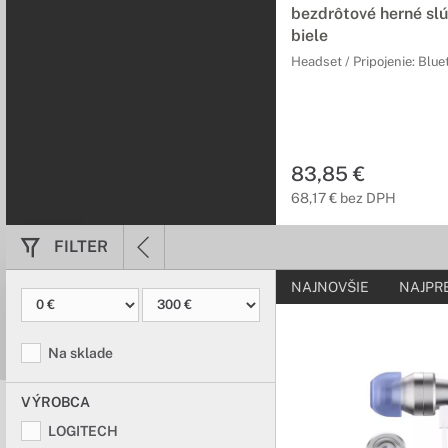
bezdrôtové herné sl
biele
Headset / Pripojenie: Blue
83,85 €
68,17 € bez DPH
FILTER
NAJNOVŠIE
NAJPR
Na sklade
VÝROBCA
LOGITECH