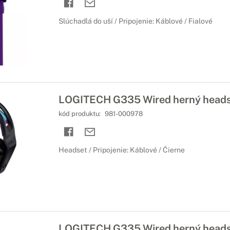
Slúchadlá do uší / Pripojenie: Káblové / Fialové
LOGITECH G335 Wired herný heads
kód produktu:
981-000978
Headset / Pripojenie: Káblové / Čierne
LOGITECH G335 Wired herný heads