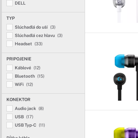
DELL
TYP
Slúchadlá do uší
(3)
Slúchadlá cez hlavu
(3)
Headset
(33)
PRIPOJENIE
Káblové
(12)
Bluetooth
(15)
WiFi
(12)
KONEKTOR
Audio jack
(8)
USB
(17)
USB Typ-C
(11)