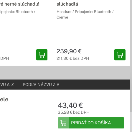
é herné slúchadlá
slúchadlá
ipojenie: Bluetooth /
Headset / Pripojenie: Bluetooth /
Čierne
259,90 €
z DPH
211,30 € bez DPH
VU A-Z
PODĽA NÁZVU Z-A
ele
43,40 €
35,28 € bez DPH
PRIDAŤ DO KOŠÍKA