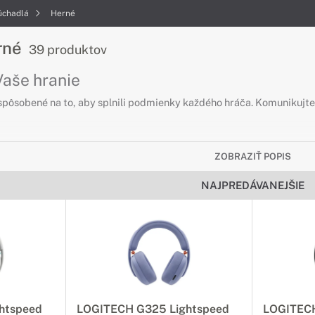
úchadlá
Herné
rné
39 produktov
Vaše hranie
spôsobené na to, aby splnili podmienky každého hráča. Komunikujte s
ZOBRAZIŤ POPIS
NAJPREDÁVANEJŠIE
htspeed
LOGITECH G325 Lightspeed
LOGITECH