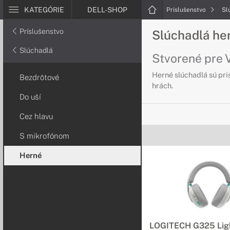
KATEGÓRIE
DELL-SHOP
Príslušenstvo
Sl
Príslušenstvo
Slúchadlá he
Slúchadlá
Stvorené pre 
Herné slúchadlá sú pri
Bezdrôtové
hrách.
Do uší
Cez hlavu
S mikrofónom
Herné
LOGITECH G325 Lig