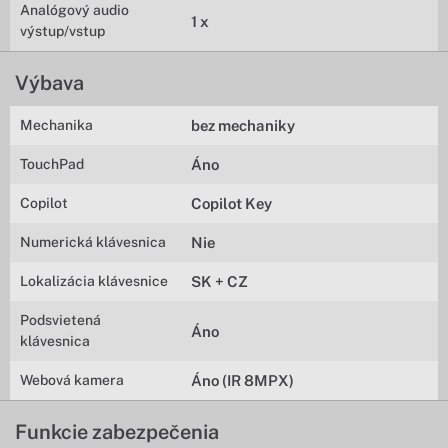
Analógový audio
1 x
výstup/vstup
Výbava
Mechanika
bez mechaniky
TouchPad
Áno
Copilot
Copilot Key
Numerická klávesnica
Nie
Lokalizácia klávesnice
SK + CZ
Podsvietená
Áno
klávesnica
Webová kamera
Áno (IR 8MPX)
Funkcie zabezpečenia