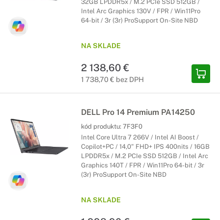
32GB LPDDR5x / M.2 PCIe SSD 512GB /
Intel Arc Graphics 130V / FPR / Win11Pro
64-bit / 3r (3r) ProSupport On-Site NBD
NA SKLADE
2 138,60 €
1 738,70 € bez DPH
DELL Pro 14 Premium PA14250
kód produktu:
7F3F0
Intel Core Ultra 7 266V / Intel AI Boost /
Copilot+PC / 14,0" FHD+ IPS 400nits / 16GB
LPDDR5x / M.2 PCIe SSD 512GB / Intel Arc
Graphics 140T / FPR / Win11Pro 64-bit / 3r
(3r) ProSupport On-Site NBD
NA SKLADE