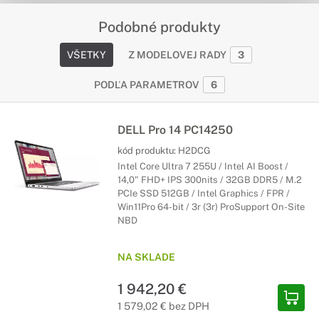
Podobné produkty
VŠETKY
Z MODELOVEJ RADY
3
PODĽA PARAMETROV
6
DELL Pro 14 PC14250
kód produktu:
H2DCG
Intel Core Ultra 7 255U / Intel AI Boost /
14,0" FHD+ IPS 300nits / 32GB DDR5 / M.2
PCIe SSD 512GB / Intel Graphics / FPR /
Win11Pro 64-bit / 3r (3r) ProSupport On-Site
NBD
NA SKLADE
1 942,20 €
1 579,02 € bez DPH