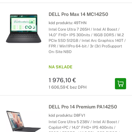
DELL Pro Max 14 MC14250
kód produktu:
49THN
Intel Core Ultra 7 265H / Intel AI Boost /
14,0" FHD+ IPS 300nits / 16GB DDR5 / M.2
PCIe SSD 512GB / Intel Arc Graphics 140T /
FPR / Win11Pro 64-bit / 3r (3r) ProSupport
On-Site NBD
NA SKLADE
1 976,10 €
1 606,59 € bez DPH
DELL Pro 14 Premium PA14250
kód produktu:
D8FV1
Intel Core Ultra 5 238V / Intel AI Boost /
Copilot+PC / 14,0" FHD+ IPS 400nits /