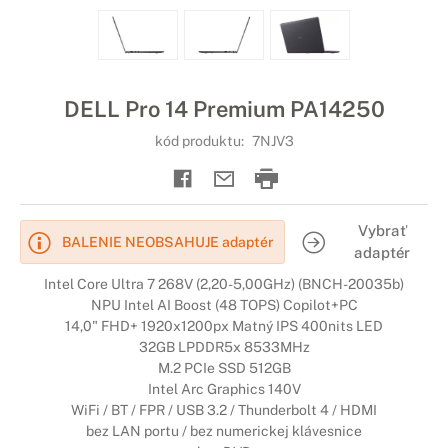
DELL Pro 14 Premium PA14250
kód produktu:
7NJV3
Vybrať
BALENIE NEOBSAHUJE adaptér
adaptér
Intel Core Ultra 7 268V (2,20-5,00GHz) (BNCH-20035b)
NPU Intel AI Boost (48 TOPS) Copilot+PC
14,0" FHD+ 1920x1200px Matný IPS 400nits LED
32GB LPDDR5x 8533MHz
M.2 PCIe SSD 512GB
Intel Arc Graphics 140V
WiFi / BT / FPR / USB 3.2 / Thunderbolt 4 / HDMI
bez LAN portu / bez numerickej klávesnice