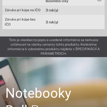
Business Day
Záruka pri kúpe na IČO
3 rok(y)
Záruka pri kúpe bez
3 rok(y)
IČO
Toto je všeobecný popis a uvedené informácie sa nemusia
vzťahovať na všetky varianty tohto produktu. Konkrétne
informácie k vybranému produktu nájdete v ŠPECIFIKÁCIÍ A
PARAMETROCH.
Notebooky