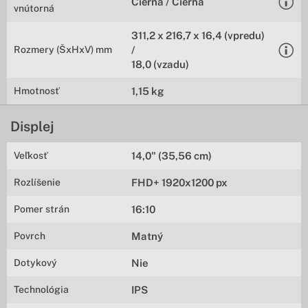
Čierna / Čierna
vnútorná
311,2 x 216,7 x 16,4 (vpredu)
Rozmery (ŠxHxV) mm
/
18,0 (vzadu)
Hmotnosť
1,15 kg
Displej
Veľkosť
14,0" (35,56 cm)
Rozlíšenie
FHD+ 1920x1200 px
Pomer strán
16:10
Povrch
Matný
Dotykový
Nie
Technológia
IPS