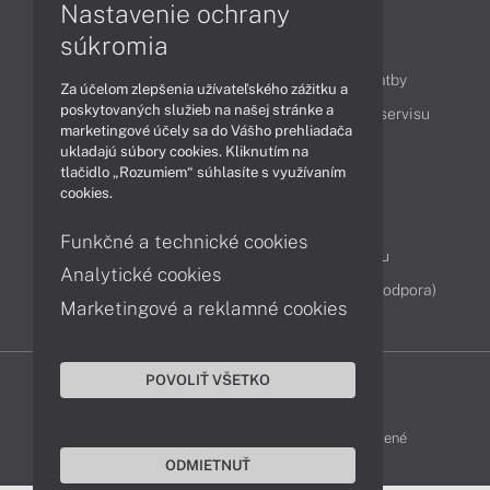
Nastavenie ochrany
súkromia
Obsah
Ako nakupovať
Možnosti doručenia a platby
Za účelom zlepšenia užívateľského zážitku a
poskytovaných služieb na našej stránke a
Podpora a servis
Servisné služby
Cenník servisu
marketingové účely sa do Vášho prehliadača
ukladajú súbory cookies. Kliknutím na
tlačidlo „Rozumiem“ súhlasíte s využívaním
Kontakty
cookies.
043 4224 771
Obchodné oddelenie
Funkčné a technické cookies
Servisné oddelenie
Reklamácia tovaru
Analytické cookies
Diagnostiky online
TeamViewer (vzdialená podpora)
Marketingové a reklamné cookies
POVOLIŤ VŠETKO
DELL-SHOP © 2011 - 2026 Všetky práva vyhradené
ODMIETNUŤ