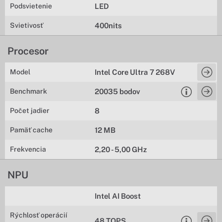
Podsvietenie
LED
Svietivosť
400nits
Procesor
Model
Intel Core Ultra 7 268V
Benchmark
20035 bodov
Počet jadier
8
Pamäť cache
12 MB
Frekvencia
2,20 - 5,00 GHz
NPU
Intel AI Boost
Rýchlosť operácií
48 TOPS