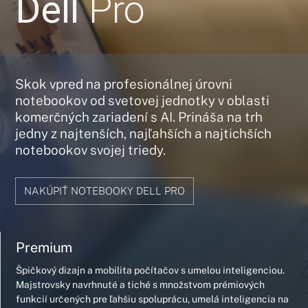
Dell
Pro
Skok vpred na profesionálnej úrovni
notebookov od svetovej jednotky v oblasti
komerčných zariadení s AI. Prináša na trh
jedny z najtenších, najľahších a najtichších
notebookov svojej triedy.
NAKÚPIŤ NOTEBOOKY DELL PRO
Premium
Špičkový dizajn a mobilita počítačov s umelou inteligenciou.
Majstrovsky navrhnuté a tiché s množstvom prémiových
funkcií určených pre ľahšiu spoluprácu, umelá inteligencia na