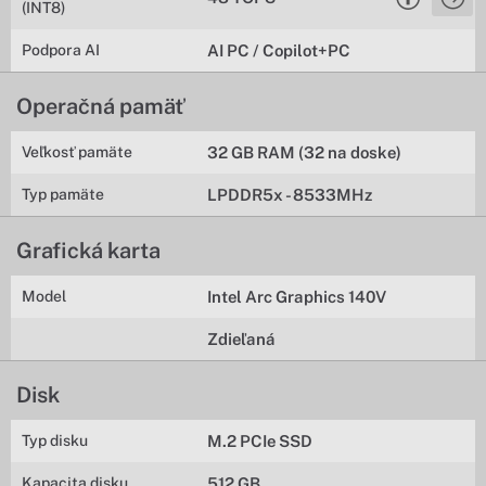
(INT8)
Podpora AI
AI PC / Copilot+PC
Operačná pamäť
Veľkosť pamäte
32 GB RAM (32 na doske)
Typ pamäte
LPDDR5x - 8533MHz
Grafická karta
Model
Intel Arc Graphics 140V
Zdieľaná
Disk
Typ disku
M.2 PCIe SSD
Kapacita disku
512 GB