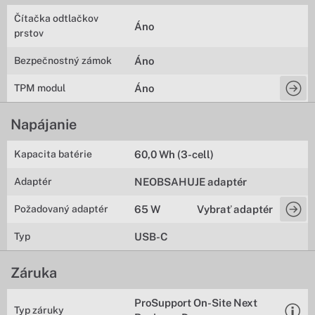
Čítačka odtlačkov
Áno
prstov
Bezpečnostný zámok
Áno
TPM modul
Áno
Napájanie
Kapacita batérie
60,0 Wh (3-cell)
Adaptér
NEOBSAHUJE adaptér
Požadovaný adaptér
65 W
Vybrať adaptér
Typ
USB-C
Záruka
ProSupport On-Site Next
Typ záruky