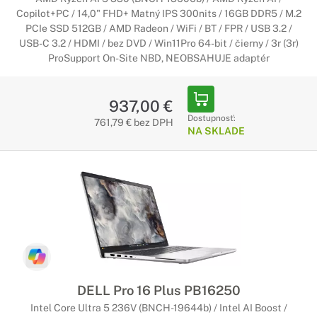
Copilot+PC / 14,0" FHD+ Matný IPS 300nits / 16GB DDR5 / M.2
PCIe SSD 512GB / AMD Radeon / WiFi / BT / FPR / USB 3.2 /
USB-C 3.2 / HDMI / bez DVD / Win11Pro 64-bit / čierny / 3r (3r)
ProSupport On-Site NBD, NEOBSAHUJE adaptér
937,00 €
Dostupnosť:
761,79 € bez DPH
NA SKLADE
DELL Pro 16 Plus PB16250
Intel Core Ultra 5 236V (BNCH-19644b) / Intel AI Boost /