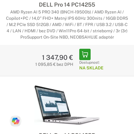
DELL Pro 14 PC14255
AMD Ryzen AI 5 PRO 340 (BNCH-19500b) / AMD Ryzen AI /
Copilot+PC / 14,0" FHD+ Matný IPS 60Hz 300nits / 16GB DDR5
/ M.2 PCIe SSD 512GB / AMD / WiFi / BT / FPR / USB 3.2 / USB-C
4 / LAN / HDMI / bez DVD / Win11Pro 64-bit / strieborný / 3r (3r)
ProSupport On-Site NBD, NEOBSAHUJE adaptér
1 347,90 €
Dostupnosť:
1 095,85 € bez DPH
NA SKLADE