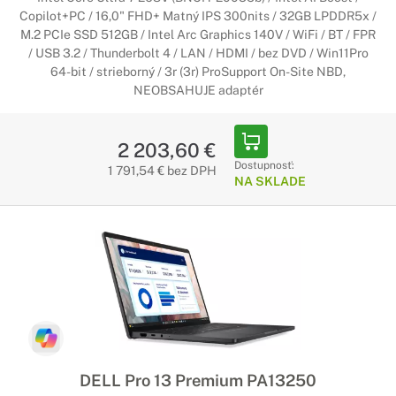
Copilot+PC / 16,0" FHD+ Matný IPS 300nits / 32GB LPDDR5x /
M.2 PCIe SSD 512GB / Intel Arc Graphics 140V / WiFi / BT / FPR
/ USB 3.2 / Thunderbolt 4 / LAN / HDMI / bez DVD / Win11Pro
64-bit / strieborný / 3r (3r) ProSupport On-Site NBD,
NEOBSAHUJE adaptér
2 203,60 €
Dostupnosť:
1 791,54 € bez DPH
NA SKLADE
DELL Pro 13 Premium PA13250