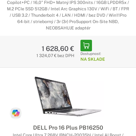
Copilot+PC / 16,0" FHD+ Matný IPS 300nits / 16GB LPDDR5x /
M.2 PCIe SSD 512GB / Intel Arc Graphics 130V / WiFi / BT / FPR
/ USB 3.2 / Thunderbolt 4 / LAN / HDMI / bez DVD / Win11Pro
64-bit / strieborný / 3r (3r) ProSupport On-Site NBD,
NEOBSAHUJE adaptér
1 628,60 €
Dostupnosť:
1 324,07 € bez DPH
NA SKLADE
DELL Pro 16 Plus PB16250
Intel Core Ultra 7 268V (BNCH-20035b) / Intel AI Boost /