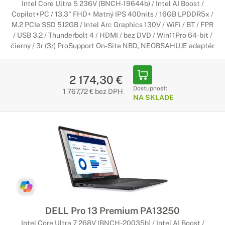
Intel Core Ultra 5 236V (BNCH-19644b) / Intel AI Boost /
Copilot+PC / 13,3" FHD+ Matný IPS 400nits / 16GB LPDDR5x /
M.2 PCIe SSD 512GB / Intel Arc Graphics 130V / WiFi / BT / FPR
/ USB 3.2 / Thunderbolt 4 / HDMI / bez DVD / Win11Pro 64-bit /
čierny / 3r (3r) ProSupport On-Site NBD, NEOBSAHUJE adaptér
2 174,30 €
Dostupnosť:
1 767,72 € bez DPH
NA SKLADE
DELL Pro 13 Premium PA13250
Intel Core Ultra 7 268V (BNCH-20035b) / Intel AI Boost /