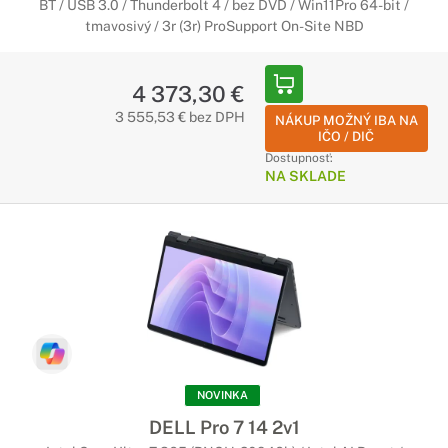
BT / USB 3.0 / Thunderbolt 4 / bez DVD / Win11Pro 64-bit /
tmavosivý / 3r (3r) ProSupport On-Site NBD
4 373,30 €
3 555,53 € bez DPH
NÁKUP MOŽNÝ IBA NA
IČO / DIČ
Dostupnosť:
NA SKLADE
NOVINKA
DELL Pro 7 14 2v1