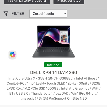
Tašky, batohy a púzdra
Príslušenstvo
FILTER
NOVINKA
DELL XPS 14 DA14260
Intel Core Ultra X7 358H (BNCH-33688b) / Intel AI Boost /
Copilot+PC / 14,0" Lesklý Touch OLED 120Hz 400nits / 32GB
LPDDR5x / M.2 PCIe SSD 1000GB / Intel Arc Graphics / WiFi /
BT / USB 3.0 / Thunderbolt 4 / bez DVD / Win11Pro 64-bit /
tmavosivý / 3r (3r) ProSupport On-Site NBD