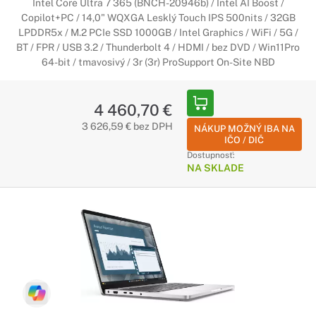
Intel Core Ultra 7 365 (BNCH-20946b) / Intel AI Boost /
Copilot+PC / 14,0" WQXGA Lesklý Touch IPS 500nits / 32GB
LPDDR5x / M.2 PCIe SSD 1000GB / Intel Graphics / WiFi / 5G /
BT / FPR / USB 3.2 / Thunderbolt 4 / HDMI / bez DVD / Win11Pro
64-bit / tmavosivý / 3r (3r) ProSupport On-Site NBD
4 460,70 €
3 626,59 € bez DPH
NÁKUP MOŽNÝ IBA NA
IČO / DIČ
Dostupnosť:
NA SKLADE