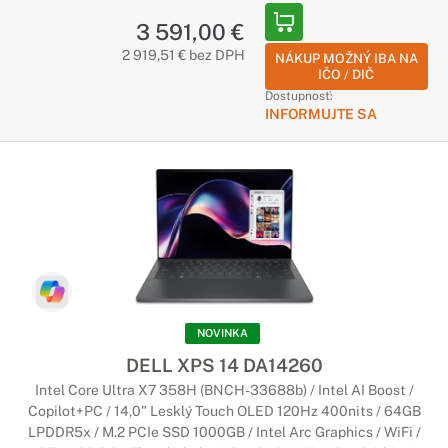
3 591,00 €
2 919,51 € bez DPH
NÁKUP MOŽNÝ IBA NA
IČO / DIČ
Dostupnosť:
INFORMUJTE SA
NOVINKA
DELL XPS 14 DA14260
Intel Core Ultra X7 358H (BNCH-33688b) / Intel AI Boost /
Copilot+PC / 14,0" Lesklý Touch OLED 120Hz 400nits / 64GB
LPDDR5x / M.2 PCIe SSD 1000GB / Intel Arc Graphics / WiFi /