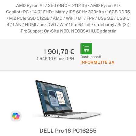
AMD Ryzen AI 7 350 (BNCH-21127b) / AMD Ryzen AI /
Copilot+PC / 14,0" FHD+ Matný IPS 60Hz 300nits / 16GB DDR5
/ M.2 PCIe SSD 512GB / AMD / WiFi / BT / FPR / USB 3.2 / USB-C
4 / LAN / HDMI / bez DVD / Win11Pro 64-bit / strieborný / 3r (3r)
ProSupport On-Site NBD, NEOBSAHUJE adaptér
1 901,70 €
Dostupnosť:
1 546,10 € bez DPH
INFORMUJTE SA
DELL Pro 16 PC16255