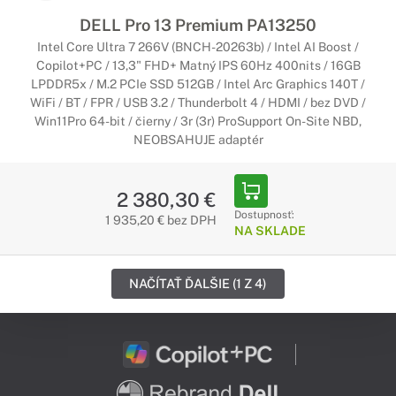
DELL Pro 13 Premium PA13250
Intel Core Ultra 7 266V (BNCH-20263b) / Intel AI Boost /
Copilot+PC / 13,3" FHD+ Matný IPS 60Hz 400nits / 16GB
LPDDR5x / M.2 PCIe SSD 512GB / Intel Arc Graphics 140T /
WiFi / BT / FPR / USB 3.2 / Thunderbolt 4 / HDMI / bez DVD /
Win11Pro 64-bit / čierny / 3r (3r) ProSupport On-Site NBD,
NEOBSAHUJE adaptér
2 380,30 €
Dostupnosť:
1 935,20 € bez DPH
NA SKLADE
NAČÍTAŤ ĎALŠIE (1 Z 4)