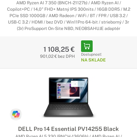
AMD Ryzen AI 7 350 (BNCH-21127b) / AMD Ryzen AI /
Copilot+PC / 14,0" FHD+ Matný IPS 300nits / 16GB DDR5 / M.2
PCIe SSD 1000GB / AMD Radeon / WiFi / BT / FPR / USB 3.2 /
USB-C 3.2 / HDMI / bez DVD / Win11Pro 64-bit / strieborný / 3r
(3r) ProSupport On-Site NBD, NEOBSAHUJE adaptér
1 108,25 €
Dostupnosť:
901,02 € bez DPH
NA SKLADE
DELL Pro 14 Essential PV14255 Black
AMD Ryzen AI 5 330 (BNCH-13606b) / AMD Ryzen AI /