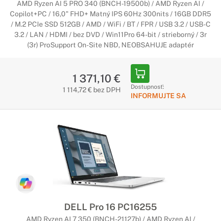
AMD Ryzen AI 5 PRO 340 (BNCH-19500b) / AMD Ryzen AI /
Copilot+PC / 16,0" FHD+ Matný IPS 60Hz 300nits / 16GB DDR5
/ M.2 PCIe SSD 512GB / AMD / WiFi / BT / FPR / USB 3.2 / USB-C
3.2 / LAN / HDMI / bez DVD / Win11Pro 64-bit / strieborný / 3r
(3r) ProSupport On-Site NBD, NEOBSAHUJE adaptér
1 371,10 €
Dostupnosť:
1 114,72 € bez DPH
INFORMUJTE SA
DELL Pro 16 PC16255
AMD Ryzen AI 7 350 (BNCH-21127b) / AMD Ryzen AI /