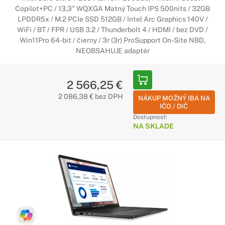
Copilot+PC / 13,3" WQXGA Matný Touch IPS 500nits / 32GB
LPDDR5x / M.2 PCIe SSD 512GB / Intel Arc Graphics 140V /
WiFi / BT / FPR / USB 3.2 / Thunderbolt 4 / HDMI / bez DVD /
Win11Pro 64-bit / čierny / 3r (3r) ProSupport On-Site NBD,
NEOBSAHUJE adaptér
2 566,25 €
2 086,38 € bez DPH
NÁKUP MOŽNÝ IBA NA
IČO / DIČ
Dostupnosť:
NA SKLADE