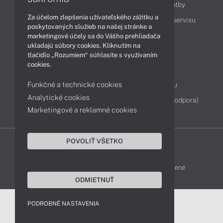
Ako nakupovať
Možnosti doručenia a platby
Za účelom zlepšenia užívateľského zážitku a
Podpora a servis
Servisné služby
Cenník servisu
poskytovaných služieb na našej stránke a
marketingové účely sa do Vášho prehliadača
ukladajú súbory cookies. Kliknutím na
Kontakty
tlačidlo „Rozumiem“ súhlasíte s využívaním
cookies.
043 4224 771
Obchodné oddelenie
Funkčné a technické cookies
Servisné oddelenie
Reklamácia tovaru
Analytické cookies
Diagnostiky online
TeamViewer (vzdialená podpora)
Marketingové a reklamné cookies
POVOLIŤ VŠETKO
DELL-SHOP © 2011 - 2026 Všetky práva vyhradené
ODMIETNUŤ
PODROBNÉ NASTAVENIA