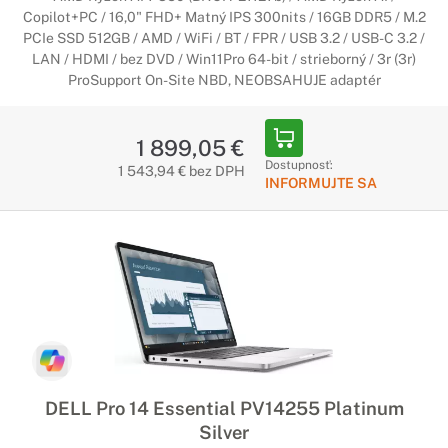
Copilot+PC / 16,0" FHD+ Matný IPS 300nits / 16GB DDR5 / M.2
PCIe SSD 512GB / AMD / WiFi / BT / FPR / USB 3.2 / USB-C 3.2 /
LAN / HDMI / bez DVD / Win11Pro 64-bit / strieborný / 3r (3r)
ProSupport On-Site NBD, NEOBSAHUJE adaptér
1 899,05 €
Dostupnosť:
1 543,94 € bez DPH
INFORMUJTE SA
DELL Pro 14 Essential PV14255 Platinum
Silver