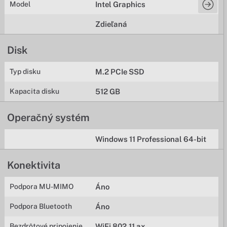
Model
Intel Graphics
Zdieľaná
Disk
Typ disku
M.2 PCIe SSD
Kapacita disku
512 GB
Operačný systém
Windows 11 Professional 64-bit
Konektivita
Podpora MU-MIMO
Áno
Podpora Bluetooth
Áno
Bezdrôtové pripojenie
WiFi 802.11 ax