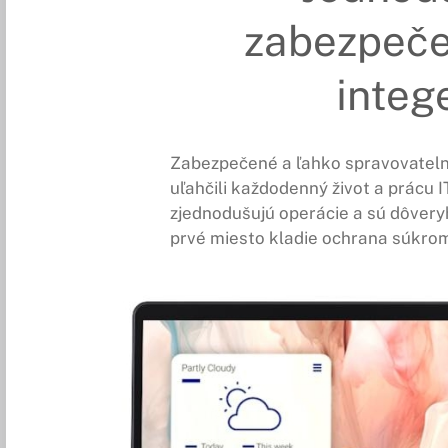
zabezpeč
integ
Zabezpečené a ľahko spravovateln
uľahčili každodenný život a prácu 
zjednodušujú operácie a sú dôvery
prvé miesto kladie ochrana súkrom