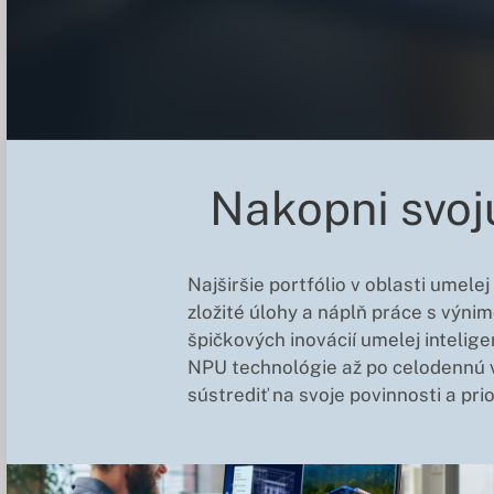
Nakopni svoj
Najširšie portfólio v oblasti umele
zložité úlohy a náplň práce s výni
špičkových inovácií umelej intelige
NPU technológie až po celodennú v
sústrediť na svoje povinnosti a prio