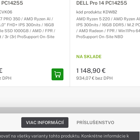
4 PC14255
DELL Pro 14 PC14255
CVK06
kód produktu:
KDW82
7 PRO 350 / AMD Ryzen AI /
AMD Ryzen 5 220 / AMD Ryzen AI
4,0" FHD+ IPS 300nits / 16GB
IPS 300nits / 16GB DDR5 / M.2 
Ie SSD 1000GB / AMD / FPR /
/ AMD Radeon / FPR / Win11Pro 64-b
t / 3r (3r) ProSupport On-Site
ProSupport On-Site NBD
NA SKLADE
€
1 148,90 €
ez DPH
934,07 € bez DPH
VIAC INFORMÁCIÍ
PRÍSLUŠENSTVO
ovať na všetky varianty tohto produktu. Konkrétne informácie k