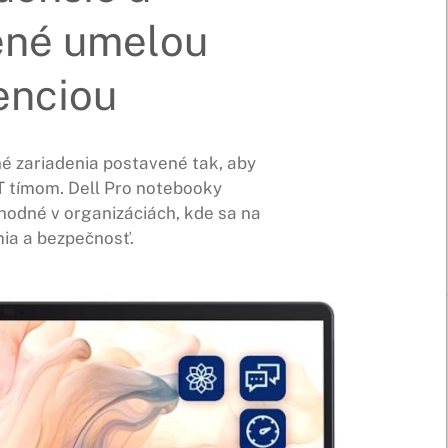
ené umelou
enciou
é zariadenia postavené tak, aby
IT tímom. Dell Pro notebooky
hodné v organizáciách, kde sa na
ia a bezpečnosť.