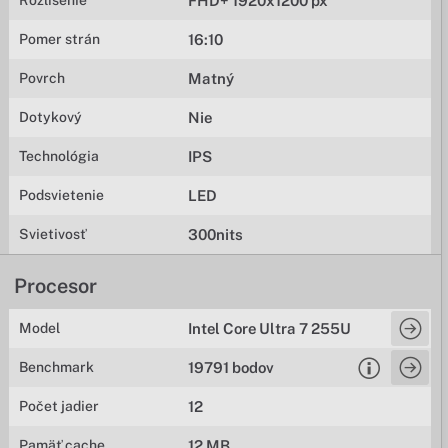
Rozlíšenie
FHD+ 1920x1200 px
Pomer strán
16:10
Povrch
Matný
Dotykový
Nie
Technológia
IPS
Podsvietenie
LED
Svietivosť
300nits
Procesor
Model
Intel Core Ultra 7 255U
Benchmark
19791 bodov
Počet jadier
12
Pamäť cache
12 MB