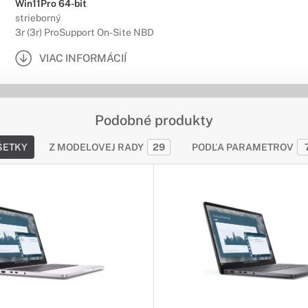
Win11Pro 64-bit
strieborný
3r (3r) ProSupport On-Site NBD
VIAC INFORMÁCIÍ
Podobné produkty
ŠETKY
Z MODELOVEJ RADY
29
PODĽA PARAMETROV