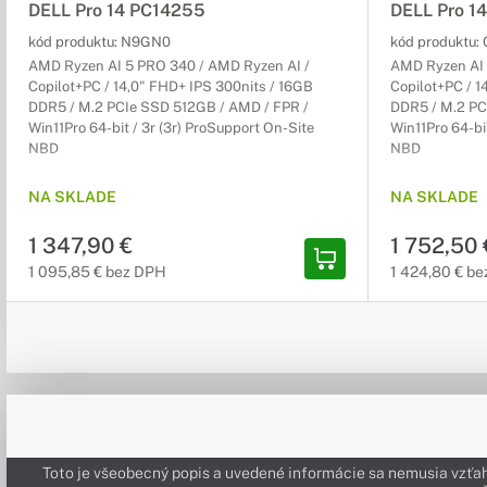
DELL Pro 14 PC14255
DELL Pro 1
kód produktu:
N9GN0
kód produktu:
AMD Ryzen AI 5 PRO 340 / AMD Ryzen AI /
AMD Ryzen AI 
Copilot+PC / 14,0" FHD+ IPS 300nits / 16GB
Copilot+PC / 1
DDR5 / M.2 PCIe SSD 512GB / AMD / FPR /
DDR5 / M.2 PC
Win11Pro 64-bit / 3r (3r) ProSupport On-Site
Win11Pro 64-bi
NBD
NBD
NA SKLADE
NA SKLADE
1 347,90 €
1 752,50 
1 095,85 € bez DPH
1 424,80 € b
Toto je všeobecný popis a uvedené informácie sa nemusia vzťah