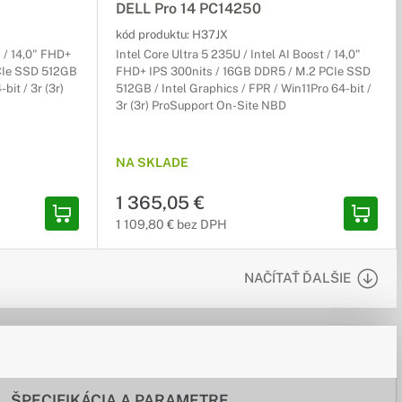
DELL Pro 14 PC14250
kód produktu:
H37JX
 / 14,0" FHD+
Intel Core Ultra 5 235U / Intel AI Boost / 14,0"
PCIe SSD 512GB
FHD+ IPS 300nits / 16GB DDR5 / M.2 PCIe SSD
it / 3r (3r)
512GB / Intel Graphics / FPR / Win11Pro 64-bit /
3r (3r) ProSupport On-Site NBD
NA SKLADE
1 365,05 €
1 109,80 € bez DPH
NAČÍTAŤ ĎALŠIE
ŠPECIFIKÁCIA A PARAMETRE