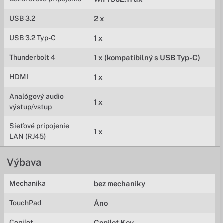
USB 3.2
2 x
USB 3.2 Typ-C
1 x
Thunderbolt 4
1 x (kompatibilný s USB Typ-C)
HDMI
1 x
Analógový audio
1 x
výstup/vstup
Sieťové pripojenie
1 x
LAN (RJ45)
Výbava
Mechanika
bez mechaniky
TouchPad
Áno
Copilot
Copilot Key