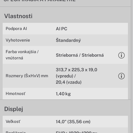
Vlastnosti
Podpora AI
AI PC
Vyhotovenie
Štandardný
Farba vonkajšia /
Strieborná / Strieborná
vnútorná
313,7 x 225,3 x 19,0
Rozmery (ŠxHxV) mm
(vpredu) /
20,4 (vzadu)
Hmotnosť
1,40 kg
Displej
Veľkosť
14,0" (35,56 cm)