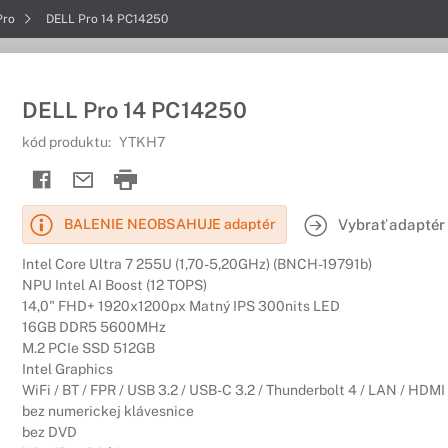
Pro
DELL Pro 14 PC14250
DELL Pro 14 PC14250
kód produktu:
YTKH7
Vybrať adaptér
BALENIE NEOBSAHUJE adaptér
Intel Core Ultra 7 255U (1,70-5,20GHz) (BNCH-19791b)
NPU Intel AI Boost (12 TOPS)
14,0" FHD+ 1920x1200px Matný IPS 300nits LED
16GB DDR5 5600MHz
M.2 PCIe SSD 512GB
Intel Graphics
WiFi / BT / FPR / USB 3.2 / USB-C 3.2 / Thunderbolt 4 / LAN / HDMI
bez numerickej klávesnice
bez DVD