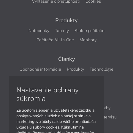
Vyhlásenie o prístupnosti
Cookies
Produkty
Notebooky
Tablety
Stolné počítače
Počítače All-in-One
Monitory
Články
Obchodné informácie
Produkty
Technológie
Videá
Nastavenie ochrany
súkromia
Obsah
Ako nakupovať
Možnosti doručenia a platby
Za účelom zlepšenia užívateľského zážitku a
poskytovaných služieb na našej stránke a
Podpora a servis
Servisné služby
Cenník servisu
marketingové účely sa do Vášho prehliadača
ukladajú súbory cookies. Kliknutím na
tlačidlo „Rozumiem“ súhlasíte s využívaním