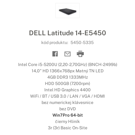
DELL Latitude 14-E5450
kód produktu:
5450-5335
Intel Core i5-5200U (2,20-2,70GHz) (BNCH-2499b)
14,0" HD 1366x768px Matný TN LED
4GB DDR3 1333MHz
HDD 500GB (7200rpm)
Intel HD Graphics 4400
WiFi / BT / USB 3.0 / LAN / VGA / HDMI
bez numerickej klávesnice
bez DVD
Win7Pro 64-bit
čierny Hliník
3r (3r) Basic On-Site