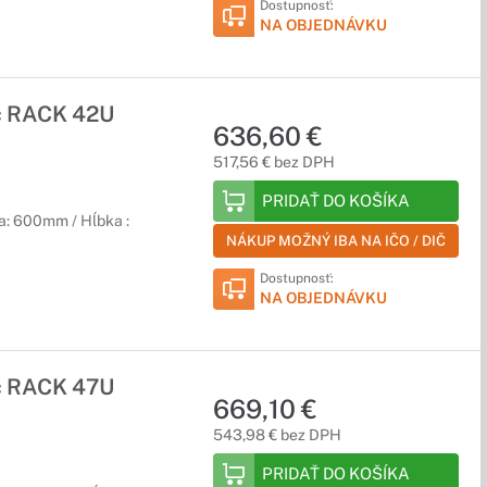
Dostupnosť:
NA OBJEDNÁVKU
č RACK 42U
636,60 €
517,56 € bez DPH
PRIDAŤ DO KOŠÍKA
a: 600mm / Hĺbka :
NÁKUP MOŽNÝ IBA NA IČO / DIČ
Dostupnosť:
NA OBJEDNÁVKU
č RACK 47U
669,10 €
543,98 € bez DPH
PRIDAŤ DO KOŠÍKA