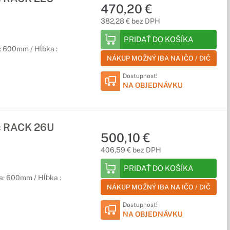
470,20 €
382,28 € bez DPH
PRIDAŤ DO KOŠÍKA
: 600mm / Hĺbka :
NÁKUP MOŽNÝ IBA NA IČO / DIČ
Dostupnosť:
NA OBJEDNÁVKU
č RACK 26U
500,10 €
406,59 € bez DPH
PRIDAŤ DO KOŠÍKA
a: 600mm / Hĺbka :
NÁKUP MOŽNÝ IBA NA IČO / DIČ
Dostupnosť:
NA OBJEDNÁVKU