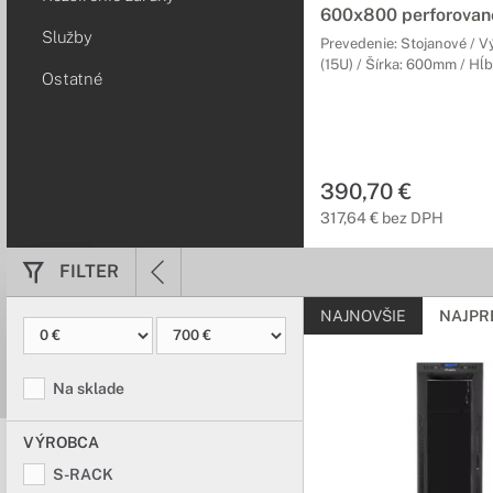
600x800 perforované
Služby
Prevedenie: Stojanové / 
(15U) / Šírka: 600mm / Hĺ
Ostatné
390,70 €
317,64 € bez DPH
FILTER
NAJNOVŠIE
NAJPR
Na sklade
VÝROBCA
S-RACK