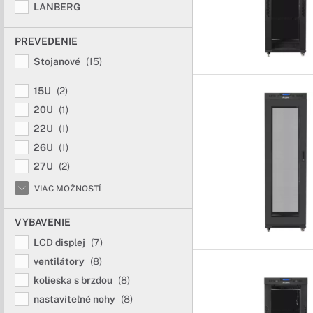
LANBERG
PREVEDENIE
Stojanové
(15)
15U
(2)
20U
(1)
22U
(1)
26U
(1)
27U
(2)
VIAC MOŽNOSTÍ
VYBAVENIE
LCD displej
(7)
ventilátory
(8)
kolieska s brzdou
(8)
nastaviteľné nohy
(8)