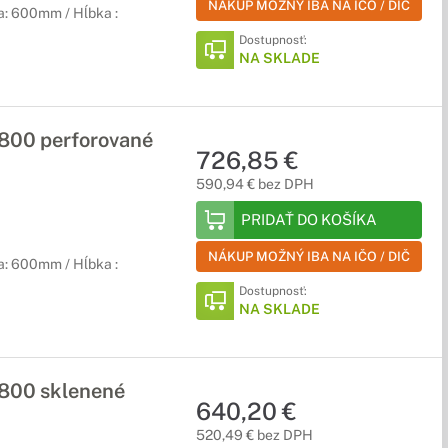
NÁKUP MOŽNÝ IBA NA IČO / DIČ
a: 600mm / Hĺbka :
Dostupnosť:
NA SKLADE
00 perforované
726,85 €
590,94 € bez DPH
PRIDAŤ DO KOŠÍKA
NÁKUP MOŽNÝ IBA NA IČO / DIČ
a: 600mm / Hĺbka :
Dostupnosť:
NA SKLADE
800 sklenené
640,20 €
520,49 € bez DPH