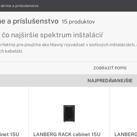
skrine a príslušenstvo
e a príslušenstvo
15 produktov
čo najširšie spektrum inštalácií
rfektný pre použitie ako hlavný rozvádzač v sieťových inštaláciách,
h kabeláží.
ZOBRAZIŤ POPIS
NAJPREDÁVANEJŠIE
net 15U
LANBERG RACK cabinet 15U
LANBERG 