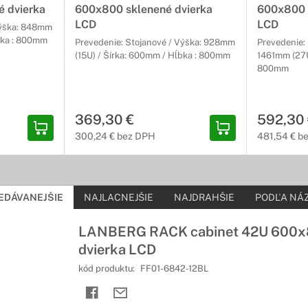
 dvierka
600x800 sklenené dvierka
600x800 
LCD
LCD
Výška: 848mm
bka : 800mm
Prevedenie: Stojanové / Výška: 928mm
Prevedenie: 
(15U) / Šírka: 600mm / Hĺbka : 800mm
1461mm (27U
800mm
369,30 €
592,30
300,24 € bez DPH
481,54 € b
EDÁVANEJŠIE
NAJLACNEJŠIE
NAJDRAHŠIE
PODĽA NÁZ
LANBERG RACK cabinet 42U 600x
dvierka LCD
kód produktu:
FF01-6842-12BL