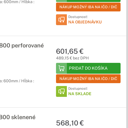
a: 600mm / Hĺbka :
NÁKUP MOŽNÝ IBA NA IČO / DIČ
Dostupnosť:
NA OBJEDNÁVKU
00 perforované
601,65 €
489,15 € bez DPH
PRIDAŤ DO KOŠÍKA
NÁKUP MOŽNÝ IBA NA IČO / DIČ
a: 600mm / Hĺbka :
Dostupnosť:
NA SKLADE
800 sklenené
568,10 €