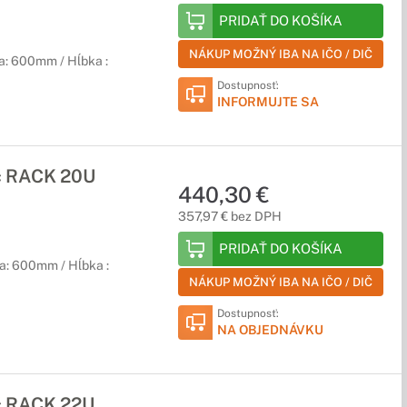
PRIDAŤ DO KOŠÍKA
NÁKUP MOŽNÝ IBA NA IČO / DIČ
a: 600mm / Hĺbka :
Dostupnosť:
INFORMUJTE SA
č RACK 20U
440,30 €
357,97 € bez DPH
PRIDAŤ DO KOŠÍKA
a: 600mm / Hĺbka :
NÁKUP MOŽNÝ IBA NA IČO / DIČ
Dostupnosť:
NA OBJEDNÁVKU
č RACK 22U