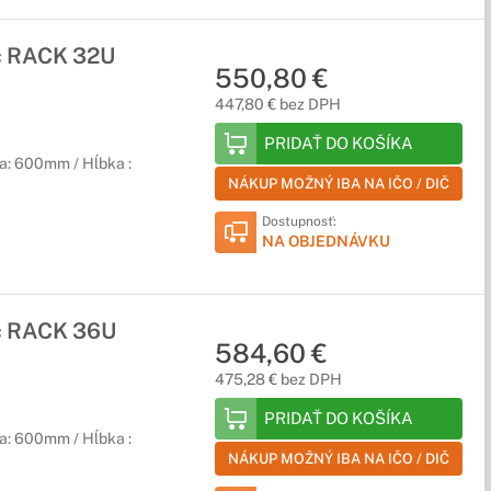
č RACK 32U
550,80 €
447,80 € bez DPH
PRIDAŤ DO KOŠÍKA
a: 600mm / Hĺbka :
NÁKUP MOŽNÝ IBA NA IČO / DIČ
Dostupnosť:
NA OBJEDNÁVKU
ač RACK 36U
584,60 €
475,28 € bez DPH
PRIDAŤ DO KOŠÍKA
a: 600mm / Hĺbka :
NÁKUP MOŽNÝ IBA NA IČO / DIČ