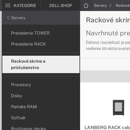
KATEGÓRIE
DELL-SHOP
Servery
Rackové 
Servery
Rackové skrin
Navrhnuté pre 
Prevedenie TOWER
Dátový rozvádzač je pe
Prevedenie RACK
vedenie štruktúrovanýc
Rackové skrine a
príslušenstvo
Procesory
Disky
Pamäte RAM
Softvér
LANBERG RACK cabi
Rozšírenie záruky