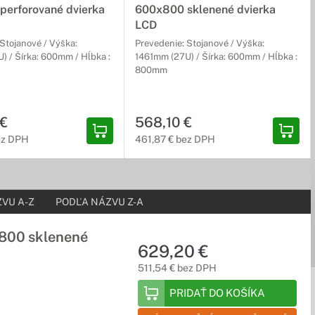
perforované dvierka
600x800 sklenené dvierka
LCD
Stojanové / Výška:
Prevedenie: Stojanové / Výška:
) / Šírka: 600mm / Hĺbka :
1461mm (27U) / Šírka: 600mm / Hĺbka :
800mm
 €
568,10 €
ez DPH
461,87 € bez DPH
VU A-Z
PODĽA NÁZVU Z-A
800 sklenené
629,20 €
511,54 € bez DPH
PRIDAŤ DO KOŠÍKA