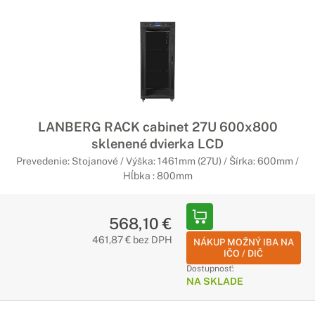
LANBERG RACK cabinet 27U 600x800
sklenené dvierka LCD
Prevedenie: Stojanové / Výška: 1461mm (27U) / Šírka: 600mm /
Hĺbka : 800mm
568,10 €
461,87 € bez DPH
NÁKUP MOŽNÝ IBA NA
IČO / DIČ
Dostupnosť:
NA SKLADE