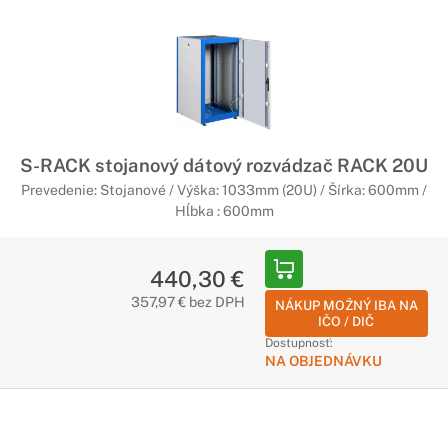
S-RACK stojanový dátový rozvádzač RACK 20U
Prevedenie: Stojanové / Výška: 1033mm (20U) / Šírka: 600mm /
Hĺbka : 600mm
440,30 €
357,97 € bez DPH
NÁKUP MOŽNÝ IBA NA
IČO / DIČ
Dostupnosť:
NA OBJEDNÁVKU