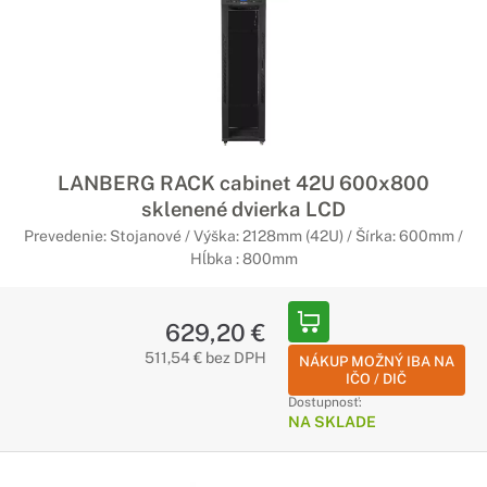
LANBERG RACK cabinet 42U 600x800
sklenené dvierka LCD
Prevedenie: Stojanové / Výška: 2128mm (42U) / Šírka: 600mm /
Hĺbka : 800mm
629,20 €
511,54 € bez DPH
NÁKUP MOŽNÝ IBA NA
IČO / DIČ
Dostupnosť:
NA SKLADE