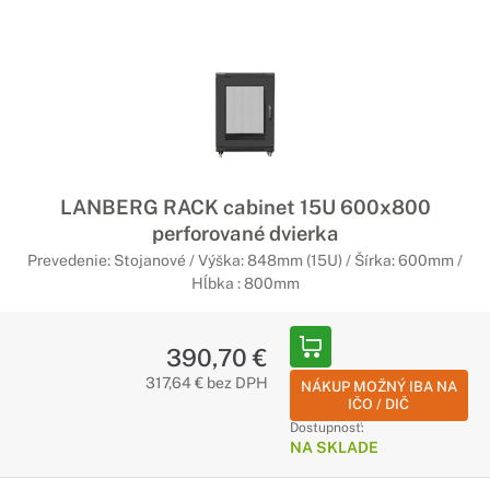
LANBERG RACK cabinet 15U 600x800
perforované dvierka
Prevedenie: Stojanové / Výška: 848mm (15U) / Šírka: 600mm /
Hĺbka : 800mm
390,70 €
317,64 € bez DPH
NÁKUP MOŽNÝ IBA NA
IČO / DIČ
Dostupnosť:
NA SKLADE