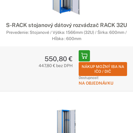
S-RACK stojanový dátový rozvádzač RACK 32U
Prevedenie: Stojanové / Výška: 1566mm (32U) / Šírka: 600mm /
Hĺbka : 600mm
550,80 €
447,80 € bez DPH
NÁKUP MOŽNÝ IBA NA
IČO / DIČ
Dostupnosť:
NA OBJEDNÁVKU