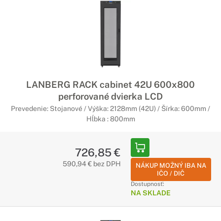
LANBERG RACK cabinet 42U 600x800
perforované dvierka LCD
Prevedenie: Stojanové / Výška: 2128mm (42U) / Šírka: 600mm /
Hĺbka : 800mm
726,85 €
590,94 € bez DPH
NÁKUP MOŽNÝ IBA NA
IČO / DIČ
Dostupnosť:
NA SKLADE