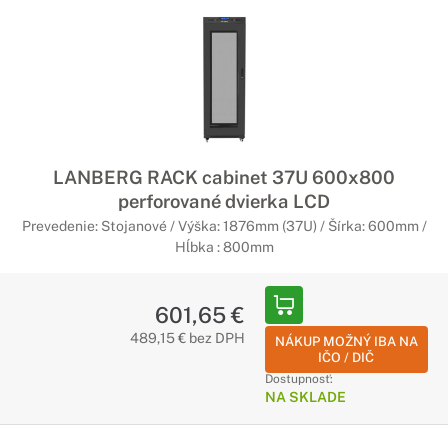
LANBERG RACK cabinet 37U 600x800
perforované dvierka LCD
Prevedenie: Stojanové / Výška: 1876mm (37U) / Šírka: 600mm /
Hĺbka : 800mm
601,65 €
489,15 € bez DPH
NÁKUP MOŽNÝ IBA NA
IČO / DIČ
Dostupnosť:
NA SKLADE