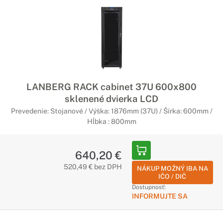
LANBERG RACK cabinet 37U 600x800
sklenené dvierka LCD
Prevedenie: Stojanové / Výška: 1876mm (37U) / Šírka: 600mm /
Hĺbka : 800mm
640,20 €
520,49 € bez DPH
NÁKUP MOŽNÝ IBA NA
IČO / DIČ
Dostupnosť:
INFORMUJTE SA