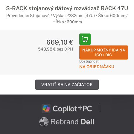
S-RACK stojanový dátový rozvádzač RACK 47U
Prevedenie: Stojanové / Výška: 2232mm (47U) / Šírka: 600mm /
Hĺbka : 600mm
669,10 €
543,98 € bez DPH
NÁKUP MOŽNÝ IBA NA
IČO / DIČ
Dostupnosť:
NA OBJEDNÁVKU
VRÁTIŤ SA NA ZAČIATOK