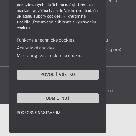
Podpora a servis
Servisné služby
Cenník servisu
poskytovaných služieb na našej stránke a
marketingové účely sa do Vášho prehliadača
ukladajú súbory cookies. Kliknutím na
Kontakty
tlačidlo „Rozumiem“ súhlasíte s využívaním
cookies.
043 4224 771
Obchodné oddelenie
Funkčné a technické cookies
Servisné oddelenie
Reklamácia tovaru
Analytické cookies
Diagnostiky online
TeamViewer (vzdialená podpora)
Marketingové a reklamné cookies
POVOLIŤ VŠETKO
DELL-SHOP © 2011 - 2026 Všetky práva vyhradené
ODMIETNUŤ
PODROBNÉ NASTAVENIA