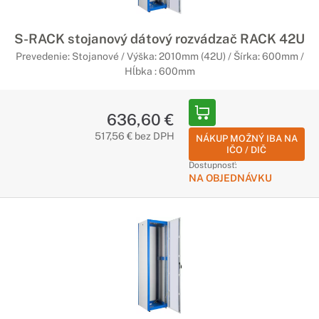
S-RACK stojanový dátový rozvádzač RACK 42U
Prevedenie: Stojanové / Výška: 2010mm (42U) / Šírka: 600mm /
Hĺbka : 600mm
636,60 €
517,56 € bez DPH
NÁKUP MOŽNÝ IBA NA
IČO / DIČ
Dostupnosť:
NA OBJEDNÁVKU