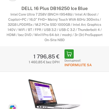
DELL 16 Plus DB16250 Ice Blue
Intel Core Ultra 7 258V (BNCH-19548b) / Intel AI Boost /
Copilot+PC / 16,0" FHD+ Matný Touch WVA 60Hz 300nits /
32GB LPDDR5x / M.2 PCIe SSD 1000GB / Intel Arc Graphics
140V / WiFi / BT / FPR / USB 3.2 / USB-C 3.2 / Thunderbolt 4 /
HDMI / bez DVD / Win11Pro 64-bit / modrý / 3r (3r) ProSupport
On-Site NBD
1 796,85 €
Dostupnosť:
1 460,85 € bez DPH
INFORMUJTE SA