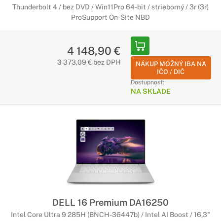
Thunderbolt 4 / bez DVD / Win11Pro 64-bit / strieborný / 3r (3r)
ProSupport On-Site NBD
4 148,90 €
3 373,09 € bez DPH
NÁKUP MOŽNÝ IBA NA
IČO / DIČ
Dostupnosť:
NA SKLADE
DELL 16 Premium DA16250
Intel Core Ultra 9 285H (BNCH-36447b) / Intel AI Boost / 16,3"