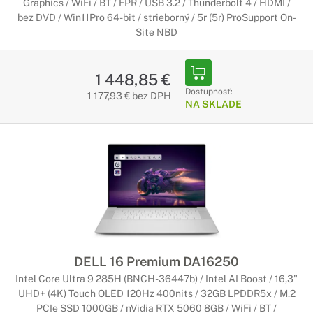
Graphics / WiFi / BT / FPR / USB 3.2 / Thunderbolt 4 / HDMI /
bez DVD / Win11Pro 64-bit / strieborný / 5r (5r) ProSupport On-
Site NBD
1 448,85 €
Dostupnosť:
1 177,93 € bez DPH
NA SKLADE
DELL 16 Premium DA16250
Intel Core Ultra 9 285H (BNCH-36447b) / Intel AI Boost / 16,3"
UHD+ (4K) Touch OLED 120Hz 400nits / 32GB LPDDR5x / M.2
PCIe SSD 1000GB / nVidia RTX 5060 8GB / WiFi / BT /