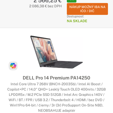
2 566,25 €
2 086,38 € bez DPH
NÁKUP MOŽNÝ IBA NA
IČO / DIČ
Dostupnosť:
NA SKLADE
DELL Pro 14 Premium PA14250
Intel Core Ultra 7 268V (BNCH-20035b) / Intel AI Boost /
Copilot+PC / 14,0" QHD+ Lesklý Touch OLED 400nits / 32GB
LPDDR5x / M.2 PCIe SSD 512GB / Intel Arc Graphics 140V /
WiFi / BT / FPR / USB 3.2 / Thunderbolt 4 / HDMI / bez DVD /
Win11Pro 64-bit / čierny / 3r (3r) ProSupport On-Site NBD,
NEOBSAHUJE adaptér