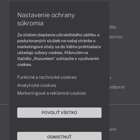
Nastavenie ochrany
Obsah
súkromia
Ako nakupovať
Možnosti doručenia a platby
Za účelom zlepšenia užívateľského zážitku a
Podpora a servis
Servisné služby
Cenník servisu
poskytovaných služieb na našej stránke a
marketingové účely sa do Vášho prehliadača
ukladajú súbory cookies. Kliknutím na
Kontakty
tlačidlo „Rozumiem“ súhlasíte s využívaním
cookies.
043 4224 771
Obchodné oddelenie
Funkčné a technické cookies
Servisné oddelenie
Reklamácia tovaru
Analytické cookies
Diagnostiky online
TeamViewer (vzdialená podpora)
Marketingové a reklamné cookies
POVOLIŤ VŠETKO
DELL-SHOP © 2011 - 2026 Všetky práva vyhradené
ODMIETNUŤ