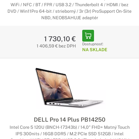
WiFi / NFC / BT / FPR / USB 3.2 / Thunderbolt 4 / HDMI / bez
DVD / Win11Pro 64-bit / strieborný / 3r (3r) ProSupport On-Site
NBD, NEOBSAHUJE adaptér
1 730,10 €
Dostupnosť:
1 406,59 € bez DPH
NA SKLADE
DELL Pro 14 Plus PB14250
Intel Core 5 120U (BNCH-17343b) / 14,0" FHD+ Matný Touch
IPS 300nits / 16GB DDR5 / M.2 PCIe SSD 512GB / Intel