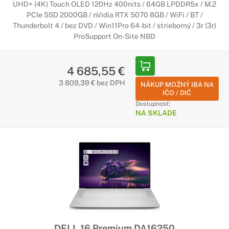
UHD+ (4K) Touch OLED 120Hz 400nits / 64GB LPDDR5x / M.2
PCIe SSD 2000GB / nVidia RTX 5070 8GB / WiFi / BT /
Thunderbolt 4 / bez DVD / Win11Pro 64-bit / strieborný / 3r (3r)
ProSupport On-Site NBD
4 685,55 €
3 809,39 € bez DPH
NÁKUP MOŽNÝ IBA NA
IČO / DIČ
Dostupnosť:
NA SKLADE
DELL 16 Premium DA16250