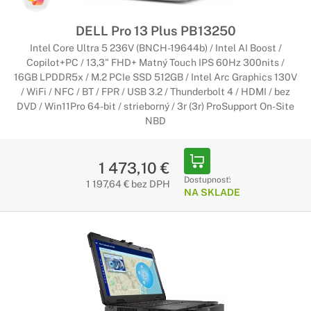
DELL Pro 13 Plus PB13250
Intel Core Ultra 5 236V (BNCH-19644b) / Intel AI Boost /
Copilot+PC / 13,3" FHD+ Matný Touch IPS 60Hz 300nits /
16GB LPDDR5x / M.2 PCIe SSD 512GB / Intel Arc Graphics 130V
/ WiFi / NFC / BT / FPR / USB 3.2 / Thunderbolt 4 / HDMI / bez
DVD / Win11Pro 64-bit / strieborný / 3r (3r) ProSupport On-Site
NBD
1 473,10 €
Dostupnosť:
1 197,64 € bez DPH
NA SKLADE