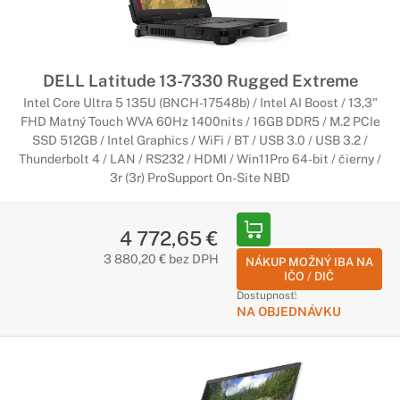
DELL Latitude 13-7330 Rugged Extreme
Intel Core Ultra 5 135U (BNCH-17548b) / Intel AI Boost / 13,3"
FHD Matný Touch WVA 60Hz 1400nits / 16GB DDR5 / M.2 PCIe
SSD 512GB / Intel Graphics / WiFi / BT / USB 3.0 / USB 3.2 /
Thunderbolt 4 / LAN / RS232 / HDMI / Win11Pro 64-bit / čierny /
3r (3r) ProSupport On-Site NBD
4 772,65 €
3 880,20 € bez DPH
NÁKUP MOŽNÝ IBA NA
IČO / DIČ
Dostupnosť:
NA OBJEDNÁVKU