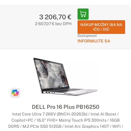
3 206,70 €
2 607,07 € bez DPH
NÁKUP MOŽNÝ IBA NA
IČO / DIČ
Dostupnosť:
INFORMUJTE SA
DELL Pro 16 Plus PB16250
Intel Core Ultra 7 266V (BNCH-20263b) / Intel AI Boost /
Copilot+PC / 16,0" FHD+ Matný Touch IPS 300nits / 16GB
DDR5 / M.2 PCIe SSD 512GB / Intel Arc Graphics 140T / WiFi /