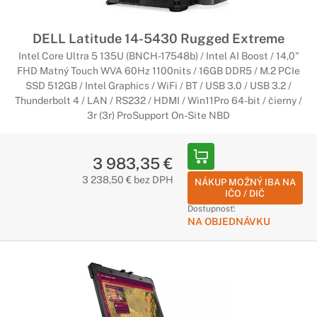
DELL Latitude 14-5430 Rugged Extreme
Intel Core Ultra 5 135U (BNCH-17548b) / Intel AI Boost / 14,0"
FHD Matný Touch WVA 60Hz 1100nits / 16GB DDR5 / M.2 PCIe
SSD 512GB / Intel Graphics / WiFi / BT / USB 3.0 / USB 3.2 /
Thunderbolt 4 / LAN / RS232 / HDMI / Win11Pro 64-bit / čierny /
3r (3r) ProSupport On-Site NBD
3 983,35 €
3 238,50 € bez DPH
NÁKUP MOŽNÝ IBA NA
IČO / DIČ
Dostupnosť:
NA OBJEDNÁVKU