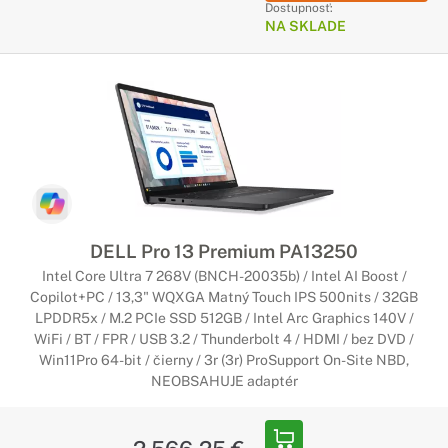
Dostupnosť:
NA SKLADE
DELL Pro 13 Premium PA13250
Intel Core Ultra 7 268V (BNCH-20035b) / Intel AI Boost /
Copilot+PC / 13,3" WQXGA Matný Touch IPS 500nits / 32GB
LPDDR5x / M.2 PCIe SSD 512GB / Intel Arc Graphics 140V /
WiFi / BT / FPR / USB 3.2 / Thunderbolt 4 / HDMI / bez DVD /
Win11Pro 64-bit / čierny / 3r (3r) ProSupport On-Site NBD,
NEOBSAHUJE adaptér