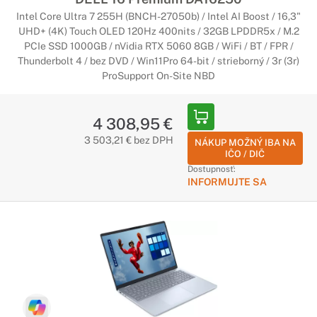
Intel Core Ultra 7 255H (BNCH-27050b) / Intel AI Boost / 16,3"
UHD+ (4K) Touch OLED 120Hz 400nits / 32GB LPDDR5x / M.2
PCIe SSD 1000GB / nVidia RTX 5060 8GB / WiFi / BT / FPR /
Thunderbolt 4 / bez DVD / Win11Pro 64-bit / strieborný / 3r (3r)
ProSupport On-Site NBD
4 308,95 €
3 503,21 € bez DPH
NÁKUP MOŽNÝ IBA NA
IČO / DIČ
Dostupnosť:
INFORMUJTE SA