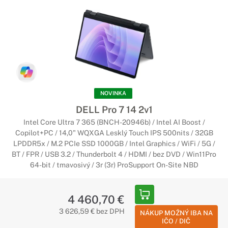
NOVINKA
DELL Pro 7 14 2v1
Intel Core Ultra 7 365 (BNCH-20946b) / Intel AI Boost /
Copilot+PC / 14,0" WQXGA Lesklý Touch IPS 500nits / 32GB
LPDDR5x / M.2 PCIe SSD 1000GB / Intel Graphics / WiFi / 5G /
BT / FPR / USB 3.2 / Thunderbolt 4 / HDMI / bez DVD / Win11Pro
64-bit / tmavosivý / 3r (3r) ProSupport On-Site NBD
4 460,70 €
3 626,59 € bez DPH
NÁKUP MOŽNÝ IBA NA
IČO / DIČ