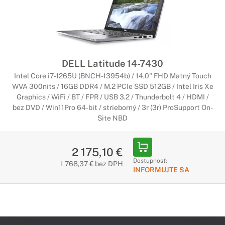
DELL Latitude 14-7430
Intel Core i7-1265U (BNCH-13954b) / 14,0" FHD Matný Touch
WVA 300nits / 16GB DDR4 / M.2 PCIe SSD 512GB / Intel Iris Xe
Graphics / WiFi / BT / FPR / USB 3.2 / Thunderbolt 4 / HDMI /
bez DVD / Win11Pro 64-bit / strieborný / 3r (3r) ProSupport On-
Site NBD
2 175,10 €
Dostupnosť:
1 768,37 € bez DPH
INFORMUJTE SA