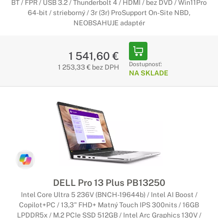
BT / FPR / USB 3.2 / Thunderbolt 4 / HDMI / bez DVD / Win11Pro
64-bit / strieborný / 3r (3r) ProSupport On-Site NBD,
NEOBSAHUJE adaptér
1 541,60 €
Dostupnosť:
1 253,33 € bez DPH
NA SKLADE
DELL Pro 13 Plus PB13250
Intel Core Ultra 5 236V (BNCH-19644b) / Intel AI Boost /
Copilot+PC / 13,3" FHD+ Matný Touch IPS 300nits / 16GB
LPDDR5x / M.2 PCIe SSD 512GB / Intel Arc Graphics 130V /