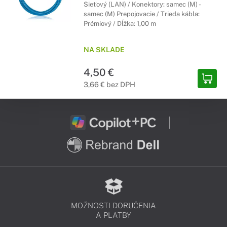
Sieťový (LAN) / Konektory: samec (M) -
samec (M) Prepojovacie / Trieda kábla:
Prémiový / Dĺžka: 1,00 m
NA SKLADE
4,50 €
3,66 € bez DPH
MOŽNOSTI DORUČENIA
A PLATBY