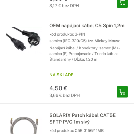
3,17 € bez DPH
OEM napájací kábel C5 3pin 1,2m
kód produktu:
3-PIN
samica (IEC-320/C5) tzv. Mickey Mouse
Napájací kábel / Konektory: samec (M) -
samica (F) Prepojovacie / Trieda kábla:
Štandardný / Dĺžka: 1,20 m
NA SKLADE
4,50 €
3,66 € bez DPH
SOLARIX Patch kábel CAT5E
SFTP PVC 1m sivý
kód produktu:
C5E-315GY-1MB