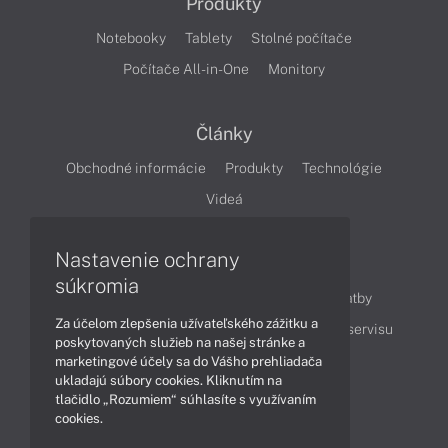
Produkty
Notebooky
Tablety
Stolné počítače
Počítače All-in-One
Monitory
Články
Obchodné informácie
Produkty
Technológie
Videá
Nastavenie ochrany
Obsah
súkromia
Ako nakupovať
Možnosti doručenia a platby
Za účelom zlepšenia užívateľského zážitku a
Podpora a servis
Servisné služby
Cenník servisu
poskytovaných služieb na našej stránke a
marketingové účely sa do Vášho prehliadača
ukladajú súbory cookies. Kliknutím na
Kontakty
tlačidlo „Rozumiem“ súhlasíte s využívaním
cookies.
043 4224 771
Obchodné oddelenie