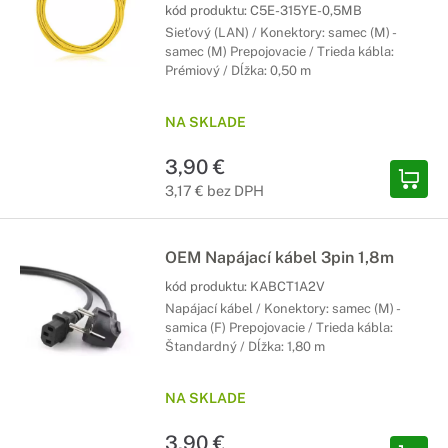
kód produktu:
C5E-315YE-0,5MB
Sieťový (LAN) / Konektory: samec (M) -
samec (M) Prepojovacie / Trieda kábla:
Prémiový / Dĺžka: 0,50 m
NA SKLADE
3,90 €
3,17 € bez DPH
OEM Napájací kábel 3pin 1,8m
kód produktu:
KABCT1A2V
Napájací kábel / Konektory: samec (M) -
samica (F) Prepojovacie / Trieda kábla:
Štandardný / Dĺžka: 1,80 m
NA SKLADE
3,90 €