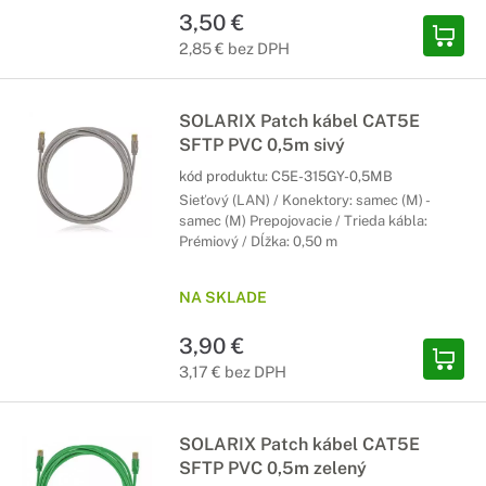
3,50 €
2,85 € bez DPH
SOLARIX Patch kábel CAT5E
SFTP PVC 0,5m sivý
kód produktu:
C5E-315GY-0,5MB
Sieťový (LAN) / Konektory: samec (M) -
samec (M) Prepojovacie / Trieda kábla:
Prémiový / Dĺžka: 0,50 m
NA SKLADE
3,90 €
3,17 € bez DPH
SOLARIX Patch kábel CAT5E
SFTP PVC 0,5m zelený