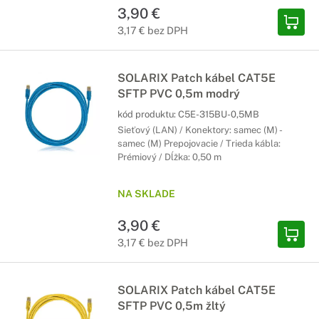
3,90 €
3,17 € bez DPH
SOLARIX Patch kábel CAT5E
SFTP PVC 0,5m modrý
kód produktu:
C5E-315BU-0,5MB
Sieťový (LAN) / Konektory: samec (M) -
samec (M) Prepojovacie / Trieda kábla:
Prémiový / Dĺžka: 0,50 m
NA SKLADE
3,90 €
3,17 € bez DPH
SOLARIX Patch kábel CAT5E
SFTP PVC 0,5m žltý