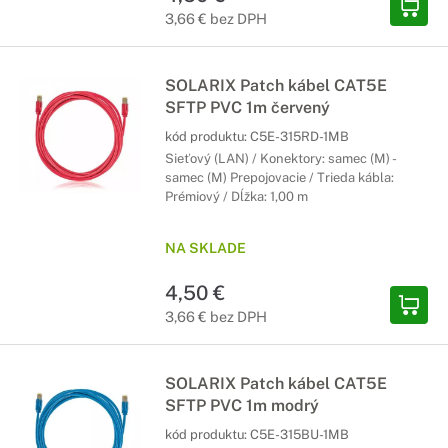
3,66 € bez DPH
SOLARIX Patch kábel CAT5E
SFTP PVC 1m červený
kód produktu:
C5E-315RD-1MB
Sieťový (LAN) / Konektory: samec (M) -
samec (M) Prepojovacie / Trieda kábla:
Prémiový / Dĺžka: 1,00 m
NA SKLADE
4,50 €
3,66 € bez DPH
SOLARIX Patch kábel CAT5E
SFTP PVC 1m modrý
kód produktu:
C5E-315BU-1MB