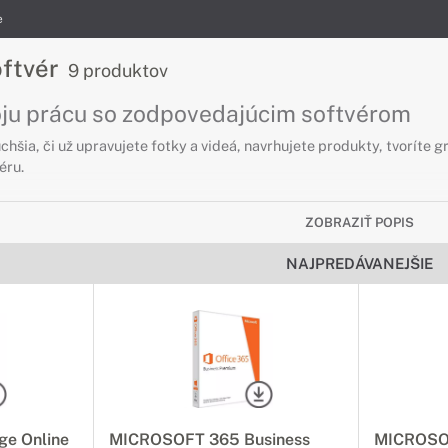
e
oftvér
9 produktov
voju prácu so zodpovedajúcim softvérom
hšia, či už upravujete fotky a videá, navrhujete produkty, tvoríte g
éru.
ZOBRAZIŤ POPIS
NAJPREDÁVANEJŠIE
e Online
MICROSOFT 365 Business
MICROSOF