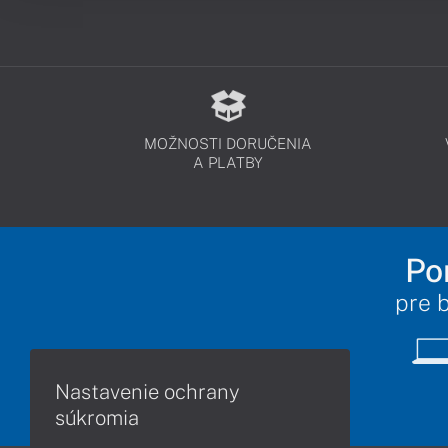
MOŽNOSTI DORUČENIA
A PLATBY
Po
pre 
Nastavenie ochrany
súkromia