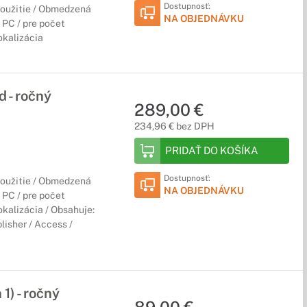
Dostupnosť:
použitie / Obmedzená
NA OBJEDNÁVKU
 PC / pre počet
okalizácia
 - ročný
289,00 €
234,96 € bez DPH
PRIDAŤ DO KOŠÍKA
Dostupnosť:
použitie / Obmedzená
NA OBJEDNÁVKU
 PC / pre počet
okalizácia / Obsahuje:
lisher / Access /
) - ročný