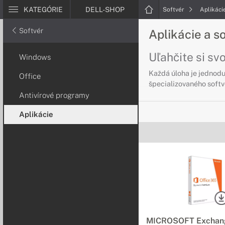
KATEGÓRIE
DELL-SHOP
Softvér
Aplikáci
Softvér
Aplikácie a s
Uľahčite si s
Windows
Každá úloha je jednoduc
Office
špecializovaného softv
Antivírové programy
Aplikácie
MICROSOFT Exchang