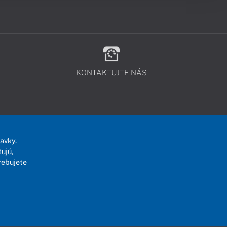
KONTAKTUJTE NÁS
avky.
ujú,
rebujete