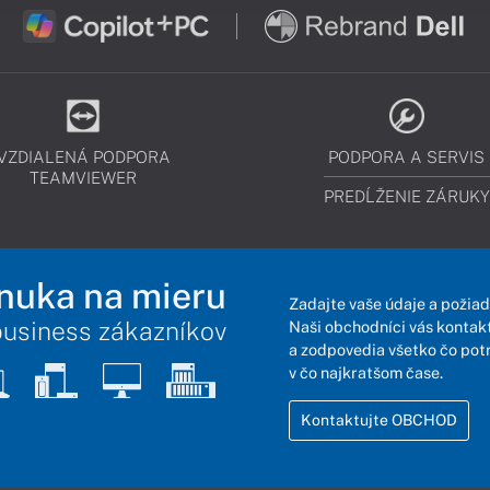
VZDIALENÁ PODPORA
PODPORA A SERVIS
TEAMVIEWER
PREDĹŽENIE ZÁRUKY
nuka na mieru
Zadajte vaše údaje a požiad
business zákazníkov
Naši obchodníci vás kontakt
a zodpovedia všetko čo pot
v čo najkratšom čase.
Kontaktujte OBCHOD