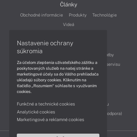
Články
Obchodné informácie
Produkty
Technológie
Videá
Nastavenie ochrany
Obsah
súkromia
Ako nakupovať
Možnosti doručenia a platby
Za účelom zlepšenia užívateľského zážitku a
Podpora a servis
Servisné služby
Cenník servisu
poskytovaných služieb na našej stránke a
marketingové účely sa do Vášho prehliadača
ukladajú súbory cookies. Kliknutím na
Kontakty
tlačidlo „Rozumiem“ súhlasíte s využívaním
cookies.
043 4224 771
Obchodné oddelenie
Funkčné a technické cookies
Servisné oddelenie
Reklamácia tovaru
Analytické cookies
Diagnostiky online
TeamViewer (vzdialená podpora)
Marketingové a reklamné cookies