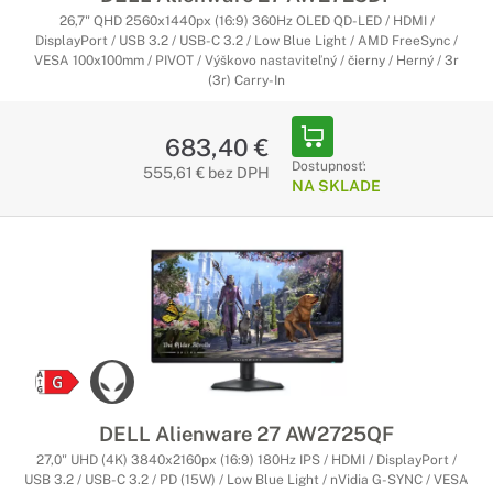
26,7" QHD 2560x1440px (16:9) 360Hz OLED QD-LED / HDMI /
DisplayPort / USB 3.2 / USB-C 3.2 / Low Blue Light / AMD FreeSync /
VESA 100x100mm / PIVOT / Výškovo nastaviteľný / čierny / Herný / 3r
(3r) Carry-In
683,40 €
Dostupnosť:
555,61 € bez DPH
NA SKLADE
DELL Alienware 27 AW2725QF
27,0" UHD (4K) 3840x2160px (16:9) 180Hz IPS / HDMI / DisplayPort /
USB 3.2 / USB-C 3.2 / PD (15W) / Low Blue Light / nVidia G-SYNC / VESA