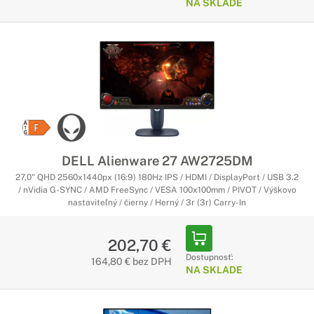
NA SKLADE
DELL Alienware 27 AW2725DM
27,0" QHD 2560x1440px (16:9) 180Hz IPS / HDMI / DisplayPort / USB 3.2
/ nVidia G-SYNC / AMD FreeSync / VESA 100x100mm / PIVOT / Výškovo
nastaviteľný / čierny / Herný / 3r (3r) Carry-In
202,70 €
Dostupnosť:
164,80 € bez DPH
NA SKLADE