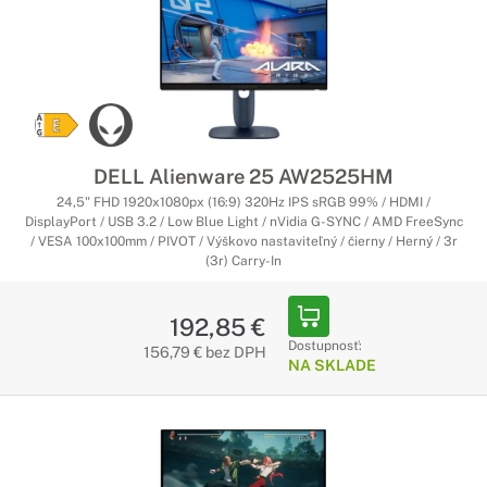
DELL Alienware 25 AW2525HM
24,5" FHD 1920x1080px (16:9) 320Hz IPS sRGB 99% / HDMI /
DisplayPort / USB 3.2 / Low Blue Light / nVidia G-SYNC / AMD FreeSync
/ VESA 100x100mm / PIVOT / Výškovo nastaviteľný / čierny / Herný / 3r
(3r) Carry-In
192,85 €
Dostupnosť:
156,79 € bez DPH
NA SKLADE