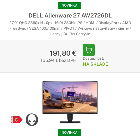
NOVINKA
DELL Alienware 27 AW2726DL
27,0" QHD 2560x1440px (16:9) 280Hz IPS / HDMI / DisplayPort / AMD
FreeSync / VESA 100x100mm / PIVOT / Výškovo nastaviteľný / čierny /
Herný / 3r (3r) Carry-In
191,80 €
Dostupnosť:
155,94 € bez DPH
NA SKLADE
NOVINKA