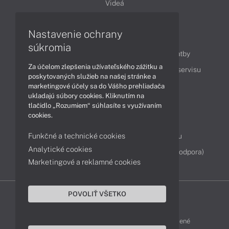
Videá
Nastavenie ochrany
Obsah
súkromia
Ako nakupovať
Možnosti doručenia a platby
Za účelom zlepšenia užívateľského zážitku a
Podpora a servis
Servisné služby
Cenník servisu
poskytovaných služieb na našej stránke a
marketingové účely sa do Vášho prehliadača
ukladajú súbory cookies. Kliknutím na
Kontakty
tlačidlo „Rozumiem“ súhlasíte s využívaním
cookies.
043 4224 771
Obchodné oddelenie
Funkčné a technické cookies
Servisné oddelenie
Reklamácia tovaru
Analytické cookies
Diagnostiky online
TeamViewer (vzdialená podpora)
Marketingové a reklamné cookies
POVOLIŤ VŠETKO
DELL-SHOP © 2011 - 2026 Všetky práva vyhradené