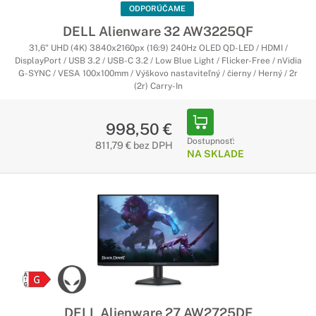
ODPORÚČAME
DELL Alienware 32 AW3225QF
31,6" UHD (4K) 3840x2160px (16:9) 240Hz OLED QD-LED / HDMI /
DisplayPort / USB 3.2 / USB-C 3.2 / Low Blue Light / Flicker-Free / nVidia
G-SYNC / VESA 100x100mm / Výškovo nastaviteľný / čierny / Herný / 2r
(2r) Carry-In
998,50 €
Dostupnosť:
811,79 € bez DPH
NA SKLADE
DELL Alienware 27 AW2725DF