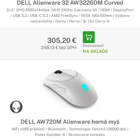
DELL Alienware 32 AW3226DM Curved
31,5" QHD 2560x1440px (16:9) 240Hz Zakrivený VA / HDMI / DisplayPort
/ USB 3.2 / USB-C 3.2 / AMD FreeSync / VESA 100x100mm / Výškovo
nastaviteľný / čierny / Herný / 3r (3r) Carry-In
305,20 €
Dostupnosť:
248,13 € bez DPH
NA SKLADE
DELL AW720M Alienware herná myš
WiFi (USB prijímač) / Bluetooth / Technológia: Optická (26000 dpi) /
Počet tlačidiel: 8 / Skrolovacie koliesko