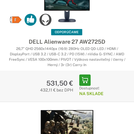
ODPORÚČAME
DELL Alienware 27 AW2725D
26,7" QHD 2560x1440px (16:9) 280Hz OLED QD-LED / HDMI /
DisplayPort / USB 3.2 / USB-C 3.2 / PD (15W) / nVidia G-SYNC / AMD
FreeSync / VESA 100x100mm / PIVOT / Výškovo nastaviteľný / čierny /
Herný / 3r (3r) Carry-In
531,50 €
Dostupnosť:
432,11 € bez DPH
NA SKLADE