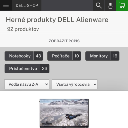
DELL-SHOP
Herné produkty DELL Alienware
92 produktov
Úžasný herný výkon
ZOBRAZIŤ POPIS
Herné zariadenia DELL Alienware prinášajú ten najlepší herný
Notebooky
43
Počítače
10
Monitory
16
zážitok. V ponuke nájdete všetko od prepracovaných herných
notebookov, cez výkonné počítače až po úžasne rýchle herné
monitory. Posuňte svoje hranie na novú úroveň.
Príslušenstvo
23