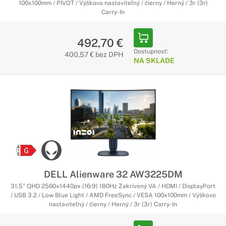
100x100mm / PIVOT / Výškovo nastaviteľný / čierny / Herný / 3r (3r)
Carry-In
492,70 €
Dostupnosť:
400,57 € bez DPH
NA SKLADE
DELL Alienware 32 AW3225DM
31,5" QHD 2560x1440px (16:9) 180Hz Zakrivený VA / HDMI / DisplayPort
/ USB 3.2 / Low Blue Light / AMD FreeSync / VESA 100x100mm / Výškovo
nastaviteľný / čierny / Herný / 3r (3r) Carry-In