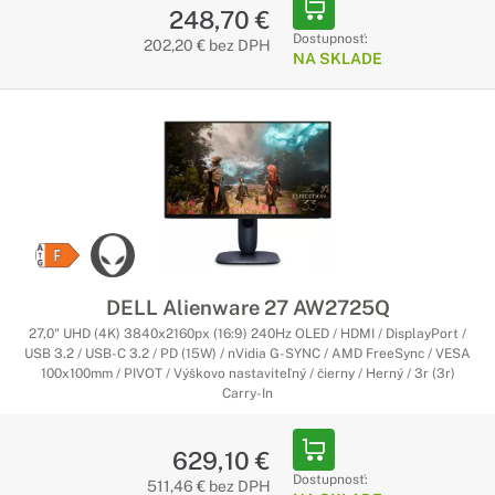
248,70 €
Dostupnosť:
202,20 € bez DPH
NA SKLADE
DELL Alienware 27 AW2725Q
27,0" UHD (4K) 3840x2160px (16:9) 240Hz OLED / HDMI / DisplayPort /
USB 3.2 / USB-C 3.2 / PD (15W) / nVidia G-SYNC / AMD FreeSync / VESA
100x100mm / PIVOT / Výškovo nastaviteľný / čierny / Herný / 3r (3r)
Carry-In
629,10 €
Dostupnosť:
511,46 € bez DPH