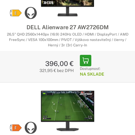
DELL Alienware 27 AW2726DM
26,5" QHD 2560x1440px (16:9) 240Hz OLED / HDMI / DisplayPort / AMD
FreeSync / VESA 100x100mm / PIVOT / Výškovo nastaviteľný / čierny /
Herný / 3r (3r) Carry-In
396,00 €
Dostupnosť:
321,95 € bez DPH
NA SKLADE