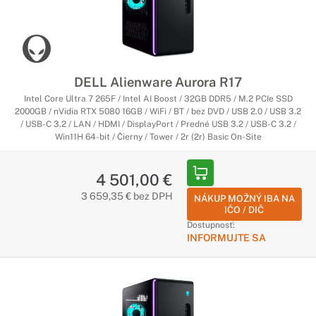
DELL Alienware Aurora R17
Intel Core Ultra 7 265F / Intel AI Boost / 32GB DDR5 / M.2 PCIe SSD
2000GB / nVidia RTX 5080 16GB / WiFi / BT / bez DVD / USB 2.0 / USB 3.2
/ USB-C 3.2 / LAN / HDMI / DisplayPort / Predné USB 3.2 / USB-C 3.2 /
Win11H 64-bit / Čierny / Tower / 2r (2r) Basic On-Site
4 501,00 €
3 659,35 € bez DPH
NÁKUP MOŽNÝ IBA NA
IČO / DIČ
Dostupnosť:
INFORMUJTE SA