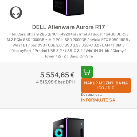
DELL Alienware Aurora R17
Intel Core Ultra 9 285 (BNCH-49294b) / Intel AI Boost / 64GB DDR5 /
M.2 PCIe SSD 1000GB + M.2 PCIe SSD 2000GB / nVidia RTX 5080 16GB /
WiFi / BT / bez DVD / USB 2.0 / USB 3.2 / USB-C 3.2 / LAN / HDMI /
DisplayPort / Predné USB 3.2 / USB-C 3.2 / Win11H 64-bit / Čierny /
Tower / 2r (2r) Basic On-Site
5 554,65 €
4 515,98 € bez DPH
NÁKUP MOŽNÝ IBA NA
IČO / DIČ
Dostupnosť:
INFORMUJTE SA