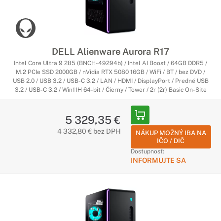
DELL Alienware Aurora R17
Intel Core Ultra 9 285 (BNCH-49294b) / Intel AI Boost / 64GB DDR5 /
M.2 PCIe SSD 2000GB / nVidia RTX 5080 16GB / WiFi / BT / bez DVD /
USB 2.0 / USB 3.2 / USB-C 3.2 / LAN / HDMI / DisplayPort / Predné USB
3.2 / USB-C 3.2 / Win11H 64-bit / Čierny / Tower / 2r (2r) Basic On-Site
5 329,35 €
4 332,80 € bez DPH
NÁKUP MOŽNÝ IBA NA
IČO / DIČ
Dostupnosť:
INFORMUJTE SA