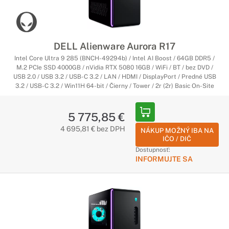
DELL Alienware Aurora R17
Intel Core Ultra 9 285 (BNCH-49294b) / Intel AI Boost / 64GB DDR5 /
M.2 PCIe SSD 4000GB / nVidia RTX 5080 16GB / WiFi / BT / bez DVD /
USB 2.0 / USB 3.2 / USB-C 3.2 / LAN / HDMI / DisplayPort / Predné USB
3.2 / USB-C 3.2 / Win11H 64-bit / Čierny / Tower / 2r (2r) Basic On-Site
5 775,85 €
4 695,81 € bez DPH
NÁKUP MOŽNÝ IBA NA
IČO / DIČ
Dostupnosť:
INFORMUJTE SA