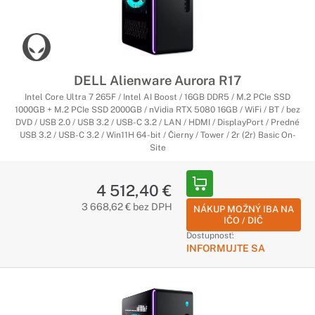
DELL Alienware Aurora R17
Intel Core Ultra 7 265F / Intel AI Boost / 16GB DDR5 / M.2 PCIe SSD
1000GB + M.2 PCIe SSD 2000GB / nVidia RTX 5080 16GB / WiFi / BT / bez
DVD / USB 2.0 / USB 3.2 / USB-C 3.2 / LAN / HDMI / DisplayPort / Predné
USB 3.2 / USB-C 3.2 / Win11H 64-bit / Čierny / Tower / 2r (2r) Basic On-
Site
4 512,40 €
3 668,62 € bez DPH
NÁKUP MOŽNÝ IBA NA
IČO / DIČ
Dostupnosť:
INFORMUJTE SA