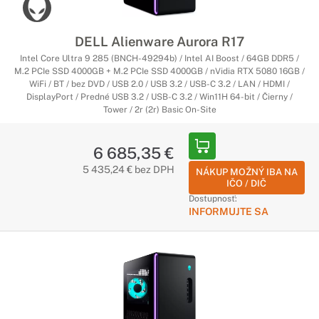
DELL Alienware Aurora R17
Intel Core Ultra 9 285 (BNCH-49294b) / Intel AI Boost / 64GB DDR5 /
M.2 PCIe SSD 4000GB + M.2 PCIe SSD 4000GB / nVidia RTX 5080 16GB /
WiFi / BT / bez DVD / USB 2.0 / USB 3.2 / USB-C 3.2 / LAN / HDMI /
DisplayPort / Predné USB 3.2 / USB-C 3.2 / Win11H 64-bit / Čierny /
Tower / 2r (2r) Basic On-Site
6 685,35 €
5 435,24 € bez DPH
NÁKUP MOŽNÝ IBA NA
IČO / DIČ
Dostupnosť:
INFORMUJTE SA