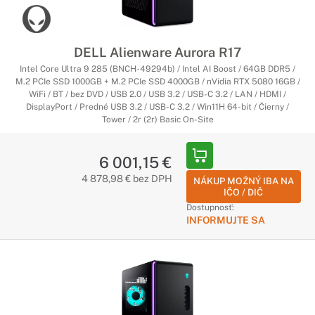
DELL Alienware Aurora R17
Intel Core Ultra 9 285 (BNCH-49294b) / Intel AI Boost / 64GB DDR5 /
M.2 PCIe SSD 1000GB + M.2 PCIe SSD 4000GB / nVidia RTX 5080 16GB /
WiFi / BT / bez DVD / USB 2.0 / USB 3.2 / USB-C 3.2 / LAN / HDMI /
DisplayPort / Predné USB 3.2 / USB-C 3.2 / Win11H 64-bit / Čierny /
Tower / 2r (2r) Basic On-Site
6 001,15 €
4 878,98 € bez DPH
NÁKUP MOŽNÝ IBA NA
IČO / DIČ
Dostupnosť:
INFORMUJTE SA