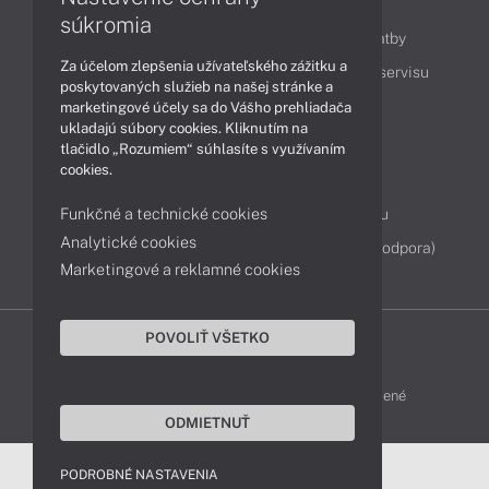
Obsah
súkromia
Ako nakupovať
Možnosti doručenia a platby
Za účelom zlepšenia užívateľského zážitku a
Podpora a servis
Servisné služby
Cenník servisu
poskytovaných služieb na našej stránke a
marketingové účely sa do Vášho prehliadača
ukladajú súbory cookies. Kliknutím na
Kontakty
tlačidlo „Rozumiem“ súhlasíte s využívaním
cookies.
043 4224 771
Obchodné oddelenie
Funkčné a technické cookies
Servisné oddelenie
Reklamácia tovaru
Analytické cookies
Diagnostiky online
TeamViewer (vzdialená podpora)
Marketingové a reklamné cookies
POVOLIŤ VŠETKO
DELL-SHOP © 2011 - 2026 Všetky práva vyhradené
ODMIETNUŤ
PODROBNÉ NASTAVENIA