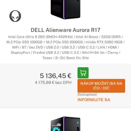
DELL Alienware Aurora R17
Intel Core Ultra 9 285 (BNCH-49294b) / Intel AI Boost / 32GB DDR5 /
M.2 PCIe SSD 1000GB + M.2 PCIe SSD 2000GB / nVidia RTX 5080 16GB /
WiFi / BT / bez DVD / USB 2.0 / USB 3.2 / USB-C 3.2 / LAN / HDMI /
DisplayPort / Predné USB 3.2 / USB-C 3.2 / Win11H 64-bit / Čierny /
Tower / 2r (2r) Basic On-Site
5 136,45 €
4 175,98 € bez DPH
NÁKUP MOŽNÝ IBA NA
IČO / DIČ
Dostupnosť:
INFORMUJTE SA