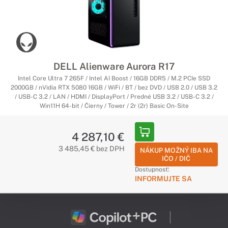
DELL Alienware Aurora R17
Intel Core Ultra 7 265F / Intel AI Boost / 16GB DDR5 / M.2 PCIe SSD
2000GB / nVidia RTX 5080 16GB / WiFi / BT / bez DVD / USB 2.0 / USB 3.2
/ USB-C 3.2 / LAN / HDMI / DisplayPort / Predné USB 3.2 / USB-C 3.2 /
Win11H 64-bit / Čierny / Tower / 2r (2r) Basic On-Site
4 287,10 €
3 485,45 € bez DPH
NÁKUP MOŽNÝ IBA NA
IČO / DIČ
Dostupnosť:
INFORMUJTE SA