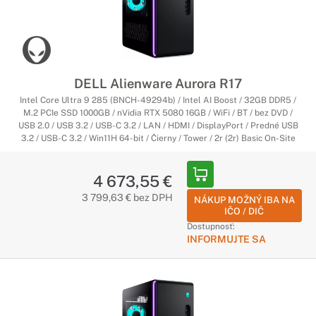
DELL Alienware Aurora R17
Intel Core Ultra 9 285 (BNCH-49294b) / Intel AI Boost / 32GB DDR5 /
M.2 PCIe SSD 1000GB / nVidia RTX 5080 16GB / WiFi / BT / bez DVD /
USB 2.0 / USB 3.2 / USB-C 3.2 / LAN / HDMI / DisplayPort / Predné USB
3.2 / USB-C 3.2 / Win11H 64-bit / Čierny / Tower / 2r (2r) Basic On-Site
4 673,55 €
3 799,63 € bez DPH
NÁKUP MOŽNÝ IBA NA
IČO / DIČ
Dostupnosť:
INFORMUJTE SA