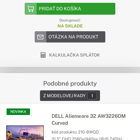
PRIDAŤ DO KOŠÍKA
Dostupnosť:
NA SKLADE
OTÁZKA NA PRODUKT
KALKULAČKA SPLÁTOK
Podobné produkty
Z MODELOVEJ RADY
1
NOVINKA
DELL Alienware 32 AW3226DM
Curved
kód produktu:
210-BWQD
31,5" QHD 2560x1440px (16:9) 240Hz