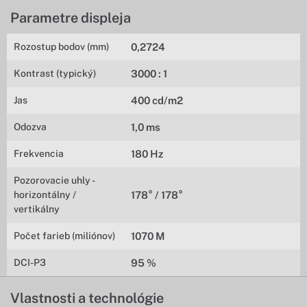
Parametre displeja
Rozostup bodov (mm)
0,2724
Kontrast (typický)
3000 : 1
Jas
400 cd/m2
Odozva
1,0 ms
Frekvencia
180 Hz
Pozorovacie uhly -
horizontálny /
178° / 178°
vertikálny
Počet farieb (miliónov)
1070 M
DCI-P3
95 %
Vlastnosti a technológie