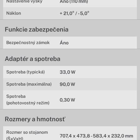
Nastavenie výšky
Áno (110 mm)
Náklon
+ 21,0° / - 5,0°
Funkcie zabezpečenia
Bezpečnostný zámok
Áno
Adaptér a spotreba
Spotreba (typická)
33,0 W
Spotreba (maximálna)
90,0 W
Spotreba
0,30 W
(pohotovostný režim)
Rozmery a hmotnosť
Rozmer so stojanom
707,4 x 473,8 - 583,4 x 232,0 mm
(ŠxVxH)