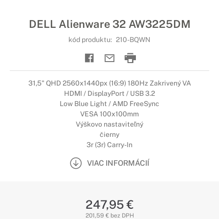
DELL Alienware 32 AW3225DM
kód produktu:
210-BQWN
31,5" QHD 2560x1440px (16:9) 180Hz Zakrivený VA
HDMI / DisplayPort / USB 3.2
Low Blue Light / AMD FreeSync
VESA 100x100mm
Výškovo nastaviteľný
čierny
3r (3r) Carry-In
VIAC INFORMÁCIÍ
247,95 €
201,59 € bez DPH