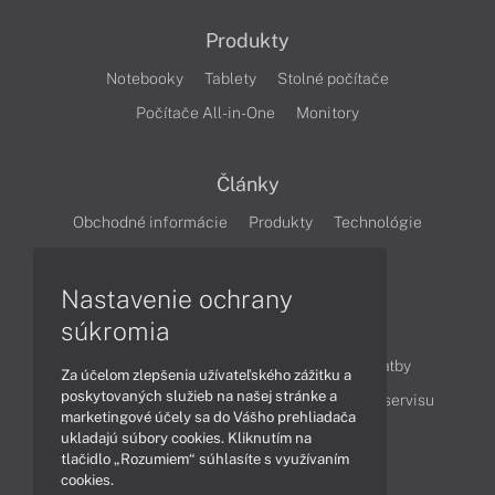
Produkty
Notebooky
Tablety
Stolné počítače
Počítače All-in-One
Monitory
Články
Obchodné informácie
Produkty
Technológie
Videá
Nastavenie ochrany
súkromia
Obsah
Ako nakupovať
Možnosti doručenia a platby
Za účelom zlepšenia užívateľského zážitku a
poskytovaných služieb na našej stránke a
Podpora a servis
Servisné služby
Cenník servisu
marketingové účely sa do Vášho prehliadača
ukladajú súbory cookies. Kliknutím na
tlačidlo „Rozumiem“ súhlasíte s využívaním
Kontakty
cookies.