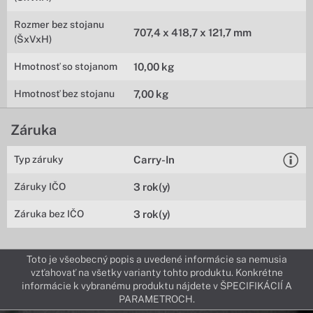
Rozmer bez stojanu
707,4 x 418,7 x 121,7 mm
(ŠxVxH)
Hmotnosť so stojanom
10,00 kg
Hmotnosť bez stojanu
7,00 kg
Záruka
Typ záruky
Carry-In
Záruky IČO
3 rok(y)
Záruka bez IČO
3 rok(y)
Toto je všeobecný popis a uvedené informácie sa nemusia
vzťahovať na všetky varianty tohto produktu. Konkrétne
informácie k vybranému produktu nájdete v ŠPECIFIKÁCIÍ A
PARAMETROCH.