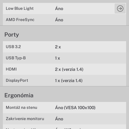
Low Blue Light
Áno
AMD FreeSync
Áno
Porty
USB 3.2
2 x
USB Typ-B
1 x
HDMI
2 x (verzia 1.4)
DisplayPort
1 x (verzia 1.4)
Ergonómia
Montáž na stenu
Áno (VESA 100x100)
Zakrivenie monitoru
Áno