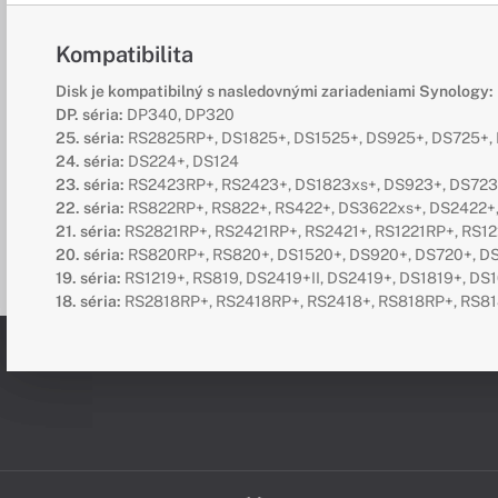
Kompatibilita
Disk je kompatibilný s nasledovnými zariadeniami Synology:
DP. séria:
DP340, DP320
25. séria:
RS2825RP+, DS1825+, DS1525+, DS925+, DS725+,
24. séria:
DS224+, DS124
23. séria:
RS2423RP+, RS2423+, DS1823xs+, DS923+, DS723+
22. séria:
RS822RP+, RS822+, RS422+, DS3622xs+, DS2422+
21. séria:
RS2821RP+, RS2421RP+, RS2421+, RS1221RP+, RS12
20. séria:
RS820RP+, RS820+, DS1520+, DS920+, DS720+, DS
19. séria:
RS1219+, RS819, DS2419+II, DS2419+, DS1819+, DS1
18. séria:
RS2818RP+, RS2418RP+, RS2418+, RS818RP+, RS818+