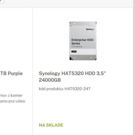
9
8TB Purple
Synology HAT5320 HDD 3,5"
24000GB
kód produktu:
HAT5320-24T
mov z kamier
iamo pre video
NA SKLADE