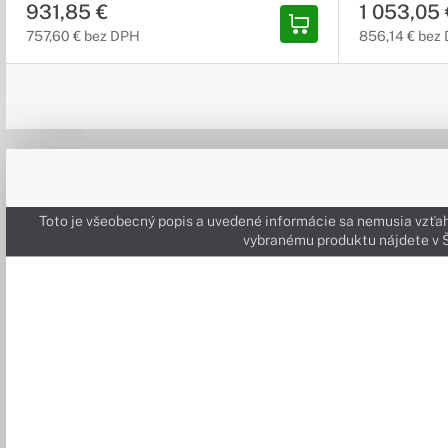
931,85 €
1 053,05 
757,60 € bez DPH
856,14 € bez
Toto je všeobecný popis a uvedené informácie sa nemusia vzťah
vybranému produktu nájdete 