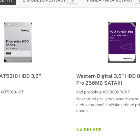
ŠETKY
Z MODELOVEJ RADY
9
PODĽA PARAMETROV
AT5310 HDD 3,5"
Western Digital 3,5" HDD 
Pro 256MB SATAIII
HAT5310-16T
kód produktu:
WD8002PURP
Navrhnutý pre uchovávanie zázna
alebo cloudové úložisko určené pr
obsah.
NA SKLADE