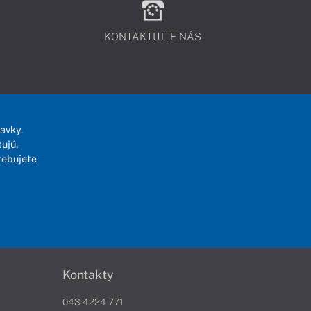
KONTAKTUJTE NÁS
avky.
ujú,
rebujete
Kontakty
043 4224 771