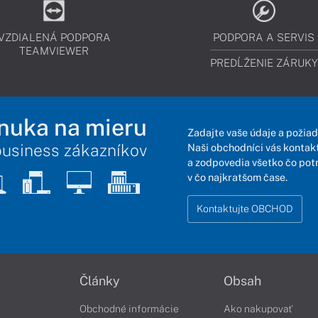
VZDIALENÁ PODPORA
PODPORA A SERVIS
TEAMVIEWER
PREDĹŽENIE ZÁRUKY
nuka na mieru
Zadajte vaše údaje a požiad
business zákazníkov
Naši obchodníci vás kontakt
a zodpovedia všetko čo pot
v čo najkratšom čase.
Kontaktujte OBCHOD
Články
Obsah
Obchodné informácie
Ako nakupovať