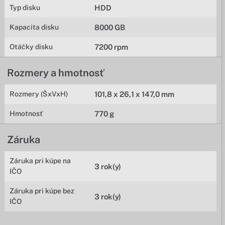
Typ disku
HDD
Kapacita disku
8000 GB
Otáčky disku
7200 rpm
Rozmery a hmotnosť
Rozmery (ŠxVxH)
101,8 x 26,1 x 147,0 mm
Hmotnosť
770 g
Záruka
Záruka pri kúpe na
3 rok(y)
IČO
Záruka pri kúpe bez
3 rok(y)
IČO