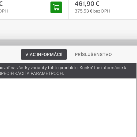
€
461,90 €
 DPH
375,53 € bez DPH
VIAC INFORMÁCIÍ
PRÍSLUŠENSTVO
ovať na všetky varianty tohto produktu. Konkrétne informácie k
v ŠPECIFIKÁCIÍ A PARAMETROCH.