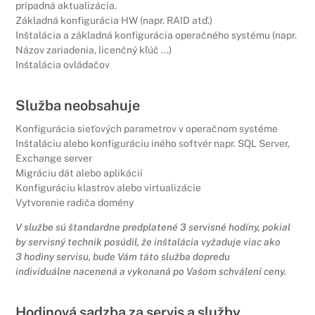
prípadná aktualizácia.
Základná konfigurácia HW (napr. RAID atď.)
Inštalácia a základná konfigurácia operačného systému (napr.
Názov zariadenia, licenčný kľúč ...)
Inštalácia ovládačov
Služba neobsahuje
Konfigurácia sieťových parametrov v operačnom systéme
Inštaláciu alebo konfiguráciu iného softvér napr. SQL Server,
Exchange server
Migráciu dát alebo aplikácií
Konfiguráciu klastrov alebo virtualizácie
Vytvorenie radiča domény
V službe sú štandardne predplatené 3 servisné hodíny, pokial
by servisný technik posúdil, že inštalácia vyžaduje viac ako
3 hodiny servisu, bude Vám táto služba dopredu
individuálne nacenená a vykonaná po Vašom schválení ceny.
Hodinová sadzba za servis a služby