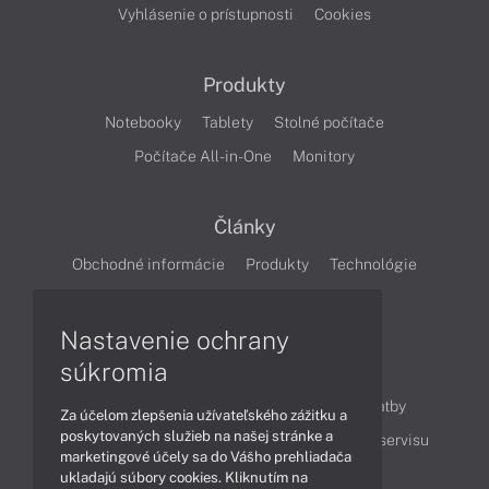
Vyhlásenie o prístupnosti
Cookies
Produkty
Notebooky
Tablety
Stolné počítače
Počítače All-in-One
Monitory
Články
Obchodné informácie
Produkty
Technológie
Videá
Nastavenie ochrany
súkromia
Obsah
Ako nakupovať
Možnosti doručenia a platby
Za účelom zlepšenia užívateľského zážitku a
poskytovaných služieb na našej stránke a
Podpora a servis
Servisné služby
Cenník servisu
marketingové účely sa do Vášho prehliadača
ukladajú súbory cookies. Kliknutím na