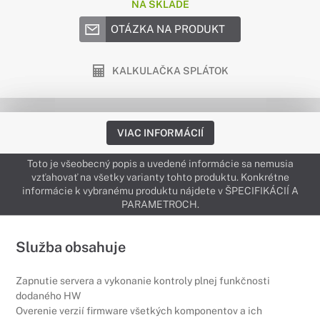
NA SKLADE
OTÁZKA NA PRODUKT
KALKULAČKA SPLÁTOK
VIAC INFORMÁCIÍ
Toto je všeobecný popis a uvedené informácie sa nemusia
vzťahovať na všetky varianty tohto produktu. Konkrétne
informácie k vybranému produktu nájdete v ŠPECIFIKÁCIÍ A
PARAMETROCH.
Služba obsahuje
Zapnutie servera a vykonanie kontroly plnej funkčnosti
dodaného HW
Overenie verzií firmware všetkých komponentov a ich