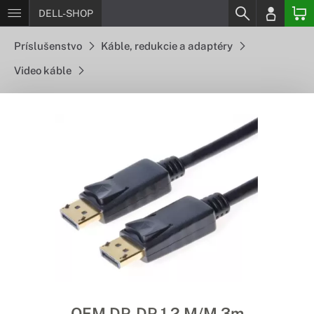
DELL-SHOP
Príslušenstvo
Káble, redukcie a adaptéry
Video káble
OEM DP-DP 1.2 M/M 3m