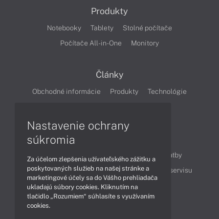
Produkty
Notebooky
Tablety
Stolné počítače
Počítače All-in-One
Monitory
Články
Obchodné informácie
Produkty
Technológie
Videá
Nastavenie ochrany
súkromia
Obsah
Ako nakupovať
Možnosti doručenia a platby
Za účelom zlepšenia užívateľského zážitku a
poskytovaných služieb na našej stránke a
Podpora a servis
Servisné služby
Cenník servisu
marketingové účely sa do Vášho prehliadača
ukladajú súbory cookies. Kliknutím na
tlačidlo „Rozumiem“ súhlasíte s využívaním
Kontakty
cookies.
043 4224 771
Obchodné oddelenie