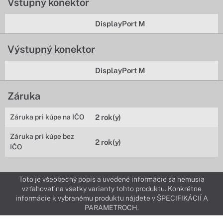
Vstupný konektor
DisplayPort M
Výstupný konektor
DisplayPort M
Záruka
Záruka pri kúpe na IČO
2 rok(y)
Záruka pri kúpe bez
2 rok(y)
IČO
Toto je všeobecný popis a uvedené informácie sa nemusia
vzťahovať na všetky varianty tohto produktu. Konkrétne
informácie k vybranému produktu nájdete v ŠPECIFIKÁCIÍ A
PARAMETROCH.