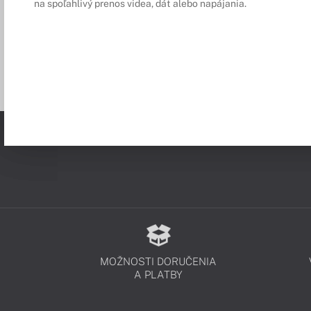
na spoľahlivý prenos videa, dát alebo napájania.
MOŽNOSTI DORUČENIA
A PLATBY