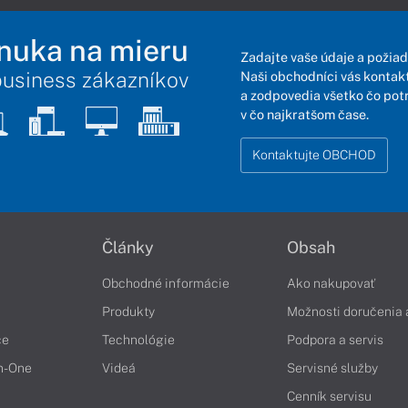
nuka na mieru
Zadajte vaše údaje a požiad
business zákazníkov
Naši obchodníci vás kontakt
a zodpovedia všetko čo pot
v čo najkratšom čase.
Kontaktujte OBCHOD
Články
Obsah
Obchodné informácie
Ako nakupovať
Produkty
Možnosti doručenia 
če
Technológie
Podpora a servis
in-One
Videá
Servisné služby
Cenník servisu