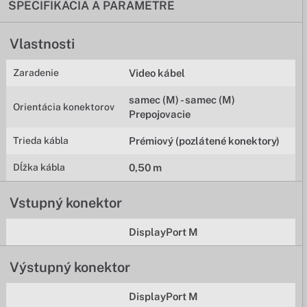
ŠPECIFIKÁCIA A PARAMETRE
Vlastnosti
Zaradenie
Video kábel
samec (M) - samec (M)
Orientácia konektorov
Prepojovacie
Trieda kábla
Prémiový (pozlátené konektory)
Dĺžka kábla
0,50 m
Vstupný konektor
DisplayPort M
Výstupný konektor
DisplayPort M