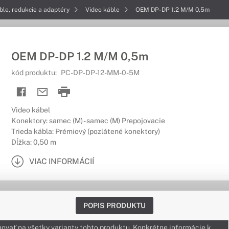
ble, redukcie a adaptéry
Video káble
OEM DP-DP 1.2 M/M 0,5m
OEM DP-DP 1.2 M/M 0,5m
kód produktu:
PC-DP-DP-12-MM-0-5M
Video kábel
Konektory: samec (M) - samec (M) Prepojovacie
Trieda kábla: Prémiový (pozlátené konektory)
Dĺžka: 0,50 m
VIAC INFORMÁCIÍ
POPIS PRODUKTU
ovať na všetky varianty tohto produktu. Konkrétne informácie k