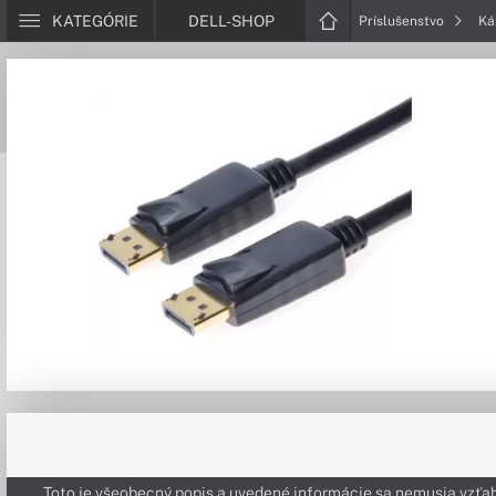
KATEGÓRIE
DELL-SHOP
Príslušenstvo
Ká
Toto je všeobecný popis a uvedené informácie sa nemusia vzťah