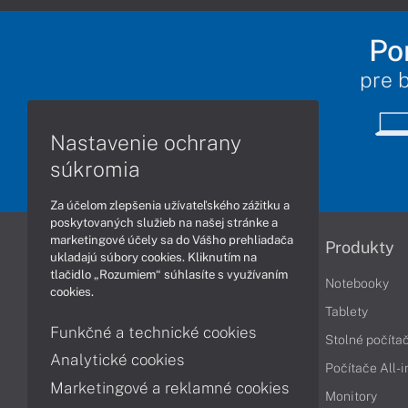
Po
pre 
Nastavenie ochrany
súkromia
Za účelom zlepšenia užívateľského zážitku a
poskytovaných služieb na našej stránke a
marketingové účely sa do Vášho prehliadača
Informácie
Produkty
ukladajú súbory cookies. Kliknutím na
tlačidlo „Rozumiem“ súhlasíte s využívaním
Obchodné podmienky
Notebooky
cookies.
Reklamačné podmienky
Tablety
Funkčné a technické cookies
Ochrana osobných údajov
Stolné počíta
Analytické cookies
Vrátenie tovaru
Počítače All-
Marketingové a reklamné cookies
Vyhlásenie o prístupnosti
Monitory