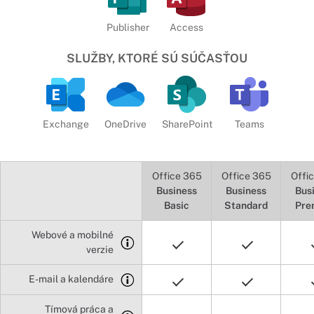
Publisher
Access
SLUŽBY, KTORÉ SÚ SÚČASŤOU
Exchange
OneDrive
SharePoint
Teams
Office 365
Office 365
Offi
Business
Business
Bus
Basic
Standard
Pre
Webové a mobilné
verzie
E-mail a kalendáre
Tímová práca a