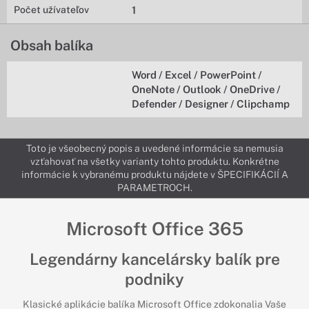
Počet užívateľov
1
Obsah balíka
Word / Excel / PowerPoint /
OneNote / Outlook / OneDrive /
Defender / Designer / Clipchamp
Toto je všeobecný popis a uvedené informácie sa nemusia
vzťahovať na všetky varianty tohto produktu. Konkrétne
informácie k vybranému produktu nájdete v ŠPECIFIKÁCIÍ A
PARAMETROCH.
Microsoft Office 365
Legendárny kancelársky balík pre
podniky
Klasické aplikácie balíka Microsoft Office zdokonalia Vaše