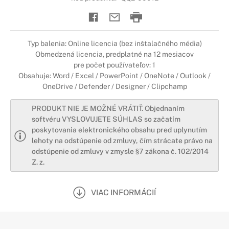
Typ balenia: Online licencia (bez inštalačného média)
Obmedzená licencia, predplatné na 12 mesiacov
pre počet používateľov: 1
Obsahuje: Word / Excel / PowerPoint / OneNote / Outlook /
OneDrive / Defender / Designer / Clipchamp
PRODUKT NIE JE MOŽNÉ VRÁTIŤ. Objednaním
softvéru VYSLOVUJETE SÚHLAS so začatím
poskytovania elektronického obsahu pred uplynutím
lehoty na odstúpenie od zmluvy, čím strácate právo na
odstúpenie od zmluvy v zmysle §7 zákona č. 102/2014
Z. z.
VIAC INFORMÁCIÍ