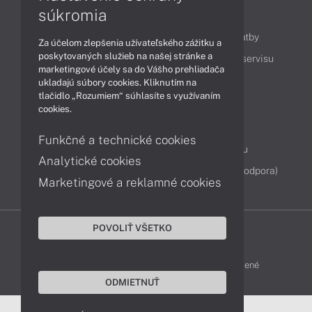
súkromia
Obsah
Ako nakupovať
Možnosti doručenia a platby
Za účelom zlepšenia užívateľského zážitku a
poskytovaných služieb na našej stránke a
Podpora a servis
Servisné služby
Cenník servisu
marketingové účely sa do Vášho prehliadača
ukladajú súbory cookies. Kliknutím na
tlačidlo „Rozumiem“ súhlasíte s využívaním
Kontakty
cookies.
043 4224 771
Obchodné oddelenie
Funkčné a technické cookies
Servisné oddelenie
Reklamácia tovaru
Analytické cookies
Diagnostiky online
TeamViewer (vzdialená podpora)
Marketingové a reklamné cookies
POVOLIŤ VŠETKO
DELL-SHOP © 2011 - 2026 Všetky práva vyhradené
ODMIETNUŤ