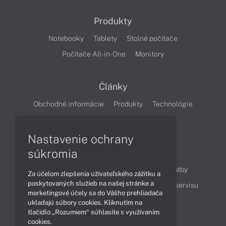
Produkty
Notebooky
Tablety
Stolné počítače
Počítače All-in-One
Monitory
Články
Obchodné informácie
Produkty
Technológie
Videá
Nastavenie ochrany
súkromia
Obsah
Ako nakupovať
Možnosti doručenia a platby
Za účelom zlepšenia užívateľského zážitku a
poskytovaných služieb na našej stránke a
Podpora a servis
Servisné služby
Cenník servisu
marketingové účely sa do Vášho prehliadača
ukladajú súbory cookies. Kliknutím na
tlačidlo „Rozumiem“ súhlasíte s využívaním
Kontakty
cookies.