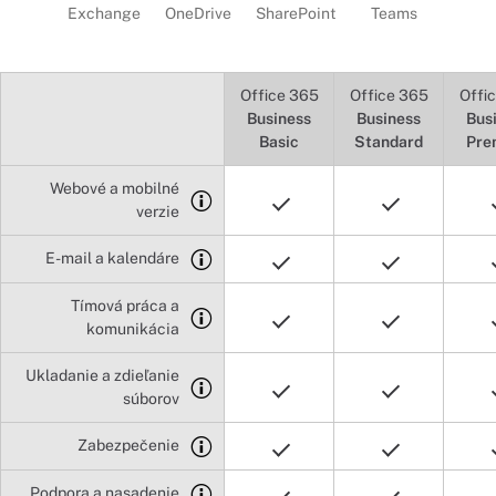
Exchange
OneDrive
SharePoint
Teams
Office 365
Office 365
Offi
Business
Business
Bus
Basic
Standard
Pre
Webové a mobilné
verzie
E-mail a kalendáre
Tímová práca a
komunikácia
Ukladanie a zdieľanie
súborov
Zabezpečenie
Podpora a nasadenie