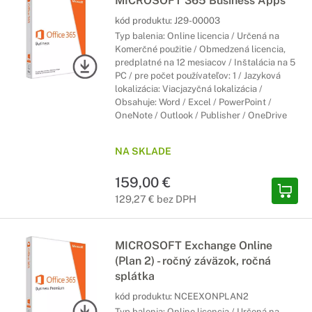
MICROSOFT 365 Business Apps
kód produktu:
J29-00003
Typ balenia: Online licencia / Určená na
Komerčné použitie / Obmedzená licencia,
predplatné na 12 mesiacov / Inštalácia na 5
PC / pre počet používateľov: 1 / Jazyková
lokalizácia: Viacjazyčná lokalizácia /
Obsahuje: Word / Excel / PowerPoint /
OneNote / Outlook / Publisher / OneDrive
NA SKLADE
159,00 €
129,27 € bez DPH
MICROSOFT Exchange Online
(Plan 2) - ročný záväzok, ročná
splátka
kód produktu:
NCEEXONPLAN2
Typ balenia: Online licencia / Určená na