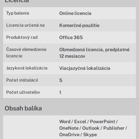
Licencia
Typ balenia
Online licencia
Licencia určená na
Komerčné použitie
Produktový rad
Office 365
Časové obmedzenie
Obmedzená licencia, predplatné
licencie
12 mesiacov
Jazyková lokalizácia
Viacjazyčná lokalizácia
Počet inštalácií
5
Počet užívateľov
1
Obsah balíka
Word / Excel / PowerPoint /
OneNote / Outlook / Publisher /
OneDrive / Skype