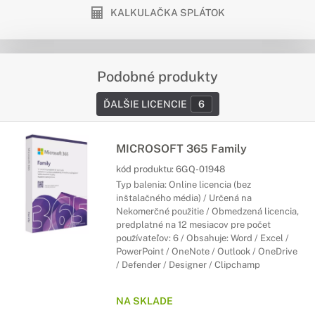
KALKULAČKA SPLÁTOK
Podobné produkty
ĎALŠIE LICENCIE
6
MICROSOFT 365 Family
kód produktu:
6GQ-01948
Typ balenia: Online licencia (bez
inštalačného média) / Určená na
Nekomerčné použitie / Obmedzená licencia,
predplatné na 12 mesiacov pre počet
používateľov: 6 / Obsahuje: Word / Excel /
PowerPoint / OneNote / Outlook / OneDrive
/ Defender / Designer / Clipchamp
NA SKLADE