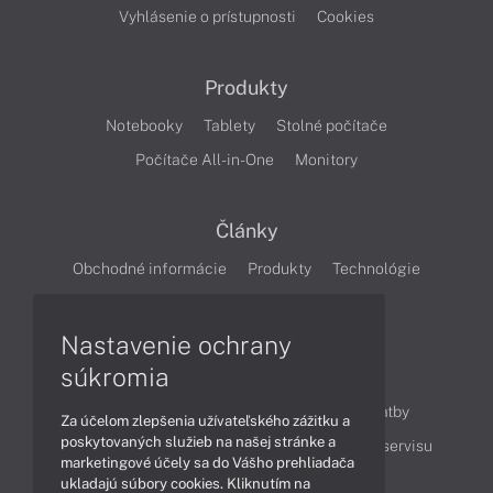
Vyhlásenie o prístupnosti
Cookies
Produkty
Notebooky
Tablety
Stolné počítače
Počítače All-in-One
Monitory
Články
Obchodné informácie
Produkty
Technológie
Videá
Nastavenie ochrany
súkromia
Obsah
Ako nakupovať
Možnosti doručenia a platby
Za účelom zlepšenia užívateľského zážitku a
poskytovaných služieb na našej stránke a
Podpora a servis
Servisné služby
Cenník servisu
marketingové účely sa do Vášho prehliadača
ukladajú súbory cookies. Kliknutím na