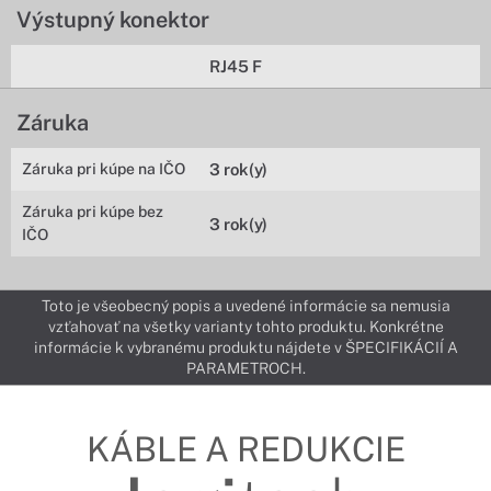
Výstupný konektor
RJ45 F
Záruka
Záruka pri kúpe na IČO
3 rok(y)
Záruka pri kúpe bez
3 rok(y)
IČO
Toto je všeobecný popis a uvedené informácie sa nemusia
vzťahovať na všetky varianty tohto produktu. Konkrétne
informácie k vybranému produktu nájdete v ŠPECIFIKÁCIÍ A
PARAMETROCH.
KÁBLE A REDUKCIE