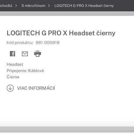
úchadlá
S mikrofónom
LOGITECH G PRO X Headset čierny
LOGITECH G PRO X Headset čierny
kód produktu:
981-000818
Headset
Pripojenie: Káblové
Čierne
VIAC INFORMÁCIÍ