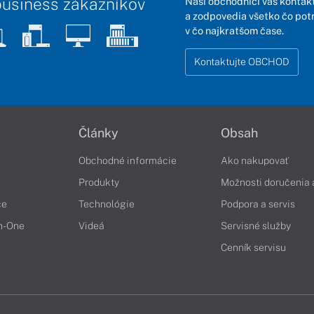
business zákazníkov
Naši obchodníci vás kontakt
a zodpovedia všetko čo pot
v čo najkratšom čase.
Kontaktujte OBCHOD
Články
Obsah
Obchodné informácie
Ako nakupovať
Produkty
Možnosti doručenia 
če
Technológie
Podpora a servis
in-One
Videá
Servisné služby
Cenník servisu