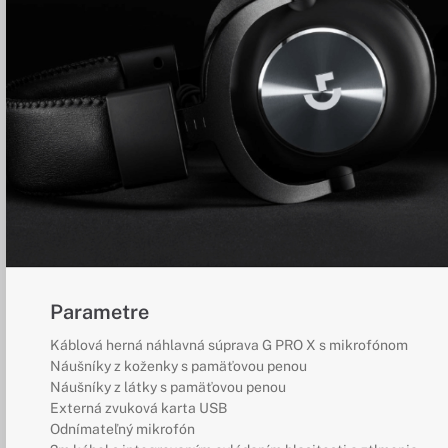
Parametre
Káblová herná náhlavná súprava G PRO X s mikrofónom
Náušníky z koženky s pamäťovou penou
Náušníky z látky s pamäťovou penou
Externá zvuková karta USB
Odnímateľný mikrofón