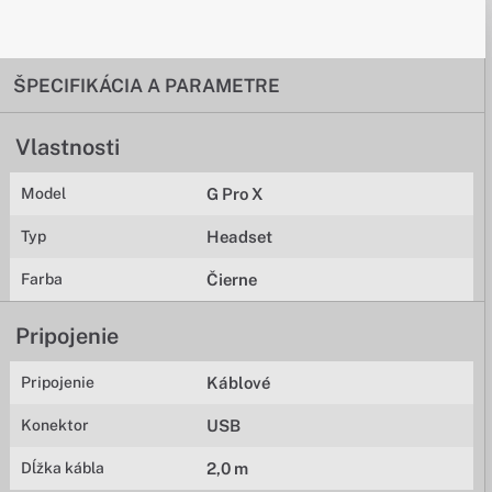
ŠPECIFIKÁCIA A PARAMETRE
Vlastnosti
Model
G Pro X
Typ
Headset
Farba
Čierne
Pripojenie
Pripojenie
Káblové
Konektor
USB
Dĺžka kábla
2,0 m