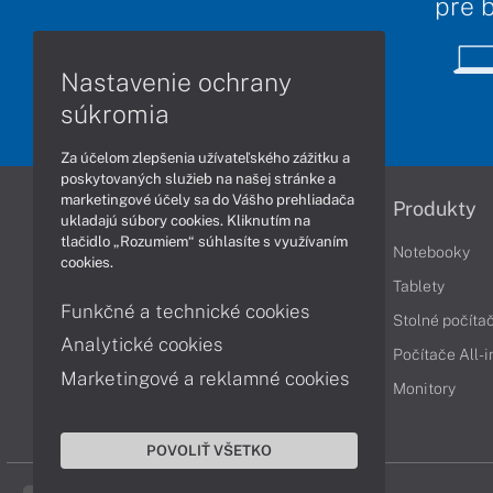
pre 
Nastavenie ochrany
súkromia
Za účelom zlepšenia užívateľského zážitku a
poskytovaných služieb na našej stránke a
marketingové účely sa do Vášho prehliadača
Informácie
Produkty
ukladajú súbory cookies. Kliknutím na
tlačidlo „Rozumiem“ súhlasíte s využívaním
Obchodné podmienky
Notebooky
cookies.
Reklamačné podmienky
Tablety
Funkčné a technické cookies
Ochrana osobných údajov
Stolné počíta
Analytické cookies
Vrátenie tovaru
Počítače All-
Marketingové a reklamné cookies
Vyhlásenie o prístupnosti
Monitory
Cookies
POVOLIŤ VŠETKO