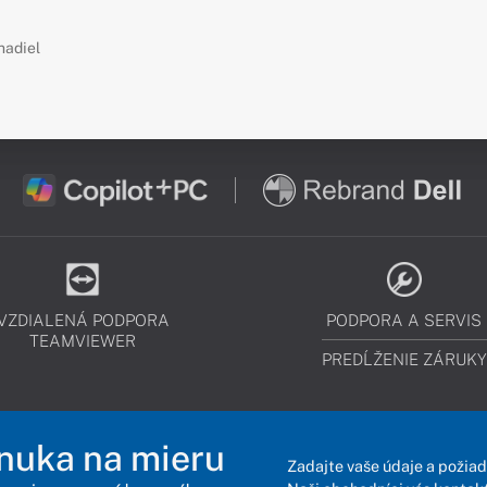
hadiel
VZDIALENÁ PODPORA
PODPORA A SERVIS
TEAMVIEWER
PREDĹŽENIE ZÁRUKY
nuka na mieru
Zadajte vaše údaje a požiad