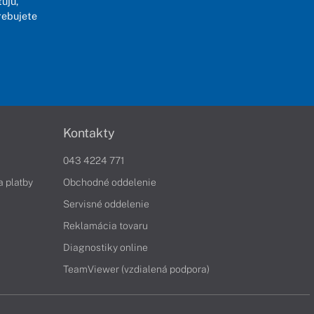
ujú,
rebujete
Kontakty
043 4224 771
a platby
Obchodné oddelenie
Servisné oddelenie
Reklamácia tovaru
Diagnostiky online
TeamViewer (vzdialená podpora)