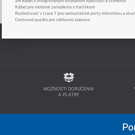
2m kábel s integrovaným ovládaním hlasitosti a ztlmenia
Kábel pre mobilné zariadenia s tlačítkom
Rozbočovač v tvare Y pre samostatmé porty mikrofónu a sluc
Cestovné puzdro pre náhlavnú súpravu
MOŽNOSTI DORUČENIA
A PLATBY
Po