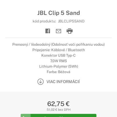
JBL Clip 5 Sand
kód produktu:
JBLCLIP5SAND
Prenosný / Vodeodolný (Odolnosť voči pofŕkaniu vodou)
Pripojenie: Káblové / Bluetooth
Konektor USB Typ-C
7,0W RMS
Lithium-Polymer (5Wh)
Farba: Béžová
VIAC INFORMÁCIÍ
62,75 €
51,02 € bez DPH