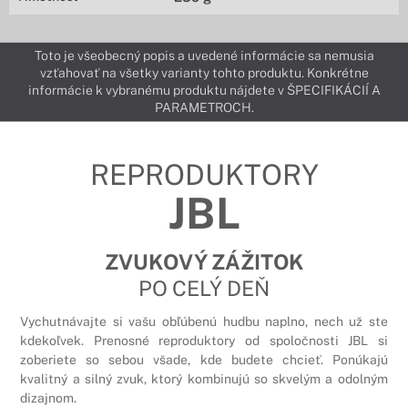
Toto je všeobecný popis a uvedené informácie sa nemusia
vzťahovať na všetky varianty tohto produktu. Konkrétne
informácie k vybranému produktu nájdete v ŠPECIFIKÁCIÍ A
PARAMETROCH.
REPRODUKTORY
JBL
ZVUKOVÝ ZÁŽITOK
PO CELÝ DEŇ
Vychutnávajte si vašu obľúbenú hudbu naplno, nech už ste
kdekoľvek. Prenosné reproduktory od spoločnosti JBL si
zoberiete so sebou všade, kde budete chcieť. Ponúkajú
kvalitný a silný zvuk, ktorý kombinujú so skvelým a odolným
dizajnom.