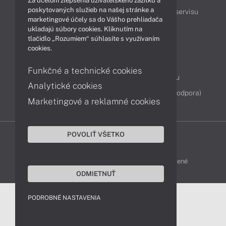
Za účelom zlepšenia užívateľského zážitku a
poskytovaných služieb na našej stránke a
Podpora a servis
Servisné služby
Cenník servisu
marketingové účely sa do Vášho prehliadača
ukladajú súbory cookies. Kliknutím na
tlačidlo „Rozumiem“ súhlasíte s využívaním
Kontakty
cookies.
043 4224 771
Obchodné oddelenie
Funkčné a technické cookies
Servisné oddelenie
Reklamácia tovaru
Analytické cookies
Diagnostiky online
TeamViewer (vzdialená podpora)
Marketingové a reklamné cookies
POVOLIŤ VŠETKO
DELL-SHOP © 2011 - 2026 Všetky práva vyhradené
ODMIETNUŤ
PODROBNÉ NASTAVENIA