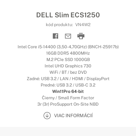
DELL Slim ECS1250
kód produktu:
VN4W2
Intel Core i5-14400 (3,50-4,70GHz) (BNCH-25917b)
16GB DDR5 4800MHz
M.2 PCIe SSD 1000GB
Intel UHD Graphics 730
WiFi / BT / bez DVD
Zadné: USB 3.2 / LAN / HDMI / DisplayPort
Predné: USB 3.2 / USB-C 3.2
Win11Pro 64-bit
Čierny / Small Form Factor
3r (3r) ProSupport On-Site NBD
VIAC INFORMÁCIÍ