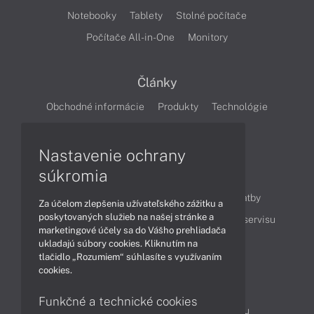
Notebooky
Tablety
Stolné počítače
Počítače All-in-One
Monitory
Články
Obchodné informácie
Produkty
Technológie
Videá
Nastavenie ochrany
súkromia
Obsah
Ako nakupovať
Možnosti doručenia a platby
Za účelom zlepšenia užívateľského zážitku a
poskytovaných služieb na našej stránke a
Podpora a servis
Servisné služby
Cenník servisu
marketingové účely sa do Vášho prehliadača
ukladajú súbory cookies. Kliknutím na
tlačidlo „Rozumiem“ súhlasíte s využívaním
Kontakty
cookies.
043 4224 771
Obchodné oddelenie
Funkčné a technické cookies
Servisné oddelenie
Reklamácia tovaru