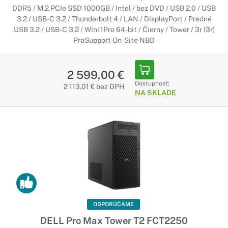
DDR5 / M.2 PCIe SSD 1000GB / Intel / bez DVD / USB 2.0 / USB
3.2 / USB-C 3.2 / Thunderbolt 4 / LAN / DisplayPort / Predné
USB 3.2 / USB-C 3.2 / Win11Pro 64-bit / Čierny / Tower / 3r (3r)
ProSupport On-Site NBD
2 599,00 €
Dostupnosť:
2 113,01 € bez DPH
NA SKLADE
ODPORÚČAME
DELL Pro Max Tower T2 FCT2250