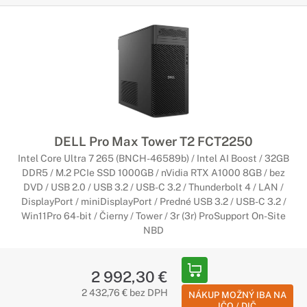
DELL Pro Max Tower T2 FCT2250
Intel Core Ultra 7 265 (BNCH-46589b) / Intel AI Boost / 32GB
DDR5 / M.2 PCIe SSD 1000GB / nVidia RTX A1000 8GB / bez
DVD / USB 2.0 / USB 3.2 / USB-C 3.2 / Thunderbolt 4 / LAN /
DisplayPort / miniDisplayPort / Predné USB 3.2 / USB-C 3.2 /
Win11Pro 64-bit / Čierny / Tower / 3r (3r) ProSupport On-Site
NBD
2 992,30 €
2 432,76 € bez DPH
NÁKUP MOŽNÝ IBA NA
IČO / DIČ