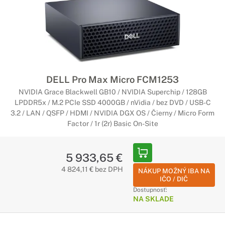
DELL Pro Max Micro FCM1253
NVIDIA Grace Blackwell GB10 / NVIDIA Superchip / 128GB
LPDDR5x / M.2 PCIe SSD 4000GB / nVidia / bez DVD / USB-C
3.2 / LAN / QSFP / HDMI / NVIDIA DGX OS / Čierny / Micro Form
Factor / 1r (2r) Basic On-Site
5 933,65 €
4 824,11 € bez DPH
NÁKUP MOŽNÝ IBA NA
IČO / DIČ
Dostupnosť:
NA SKLADE