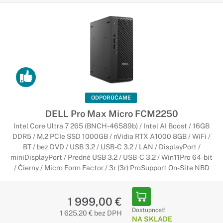
ODPORÚČAME
DELL Pro Max Micro FCM2250
Intel Core Ultra 7 265 (BNCH-46589b) / Intel AI Boost / 16GB
DDR5 / M.2 PCIe SSD 1000GB / nVidia RTX A1000 8GB / WiFi /
BT / bez DVD / USB 3.2 / USB-C 3.2 / LAN / DisplayPort /
miniDisplayPort / Predné USB 3.2 / USB-C 3.2 / Win11Pro 64-bit
/ Čierny / Micro Form Factor / 3r (3r) ProSupport On-Site NBD
1 999,00 €
Dostupnosť:
1 625,20 € bez DPH
NA SKLADE