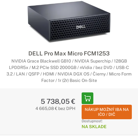
DELL Pro Max Micro FCM1253
NVIDIA Grace Blackwell GB10 / NVIDIA Superchip / 128GB
LPDDR5x / M.2 PCIe SSD 2000GB / nVidia / bez DVD / USB-C
3.2 / LAN / QSFP / HDMI / NVIDIA DGX OS / Čierny / Micro Form
Factor / 1r (2r) Basic On-Site
5 738,05 €
4 665,08 € bez DPH
NÁKUP MOŽNÝ IBA NA
IČO / DIČ
Dostupnosť:
NA SKLADE