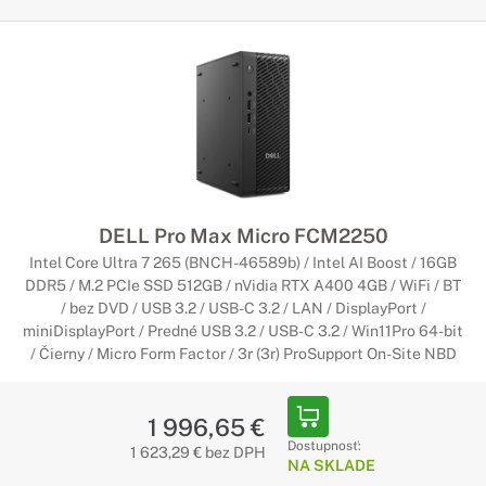
DELL Pro Max Micro FCM2250
Intel Core Ultra 7 265 (BNCH-46589b) / Intel AI Boost / 16GB
DDR5 / M.2 PCIe SSD 512GB / nVidia RTX A400 4GB / WiFi / BT
/ bez DVD / USB 3.2 / USB-C 3.2 / LAN / DisplayPort /
miniDisplayPort / Predné USB 3.2 / USB-C 3.2 / Win11Pro 64-bit
/ Čierny / Micro Form Factor / 3r (3r) ProSupport On-Site NBD
1 996,65 €
Dostupnosť:
1 623,29 € bez DPH
NA SKLADE