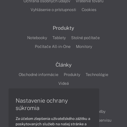
Ochrana osobných údajov
Vrátenie tovaru
Vyhlásenie o prístupnosti
Cookies
Produkty
Notebooky
Tablety
Stolné počítače
Počítače All-in-One
Monitory
Články
Obchodné informácie
Produkty
Technológie
Videá
Nastavenie ochrany
Obsah
súkromia
Ako nakupovať
Možnosti doručenia a platby
Za účelom zlepšenia užívateľského zážitku a
Podpora a servis
Servisné služby
Cenník servisu
poskytovaných služieb na našej stránke a