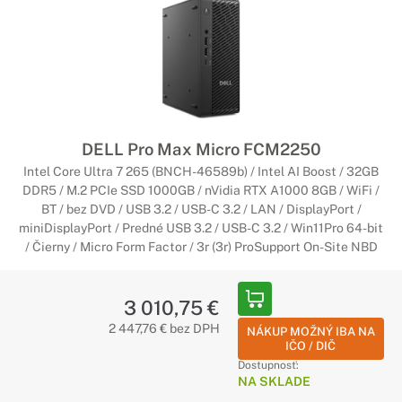
DELL Pro Max Micro FCM2250
Intel Core Ultra 7 265 (BNCH-46589b) / Intel AI Boost / 32GB
DDR5 / M.2 PCIe SSD 1000GB / nVidia RTX A1000 8GB / WiFi /
BT / bez DVD / USB 3.2 / USB-C 3.2 / LAN / DisplayPort /
miniDisplayPort / Predné USB 3.2 / USB-C 3.2 / Win11Pro 64-bit
/ Čierny / Micro Form Factor / 3r (3r) ProSupport On-Site NBD
3 010,75 €
2 447,76 € bez DPH
NÁKUP MOŽNÝ IBA NA
IČO / DIČ
Dostupnosť:
NA SKLADE