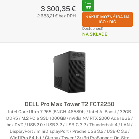
3 300,35 €
2 683,21 € bez DPH
NÁKUP MOŽNÝ IBA NA
IČO / DIČ
Dostupnosť:
NA SKLADE
DELL Pro Max Tower T2 FCT2250
Intel Core Ultra 7 265 (BNCH-46589b) / Intel AI Boost / 32GB
DDR5 / M.2 PCIe SSD 1000GB / nVidia NV RTX 2000 Ada 16GB /
bez DVD / USB 2.0 / USB 3.2 / USB-C 3.2 / Thunderbolt 4 / LAN /
DisplayPort / miniDisplayPort / Predné USB 3.2 / USB-C 3.2 /
Win11Pro 64-bit / Čierny / Tower / 3r (3r) ProSupport On-Site