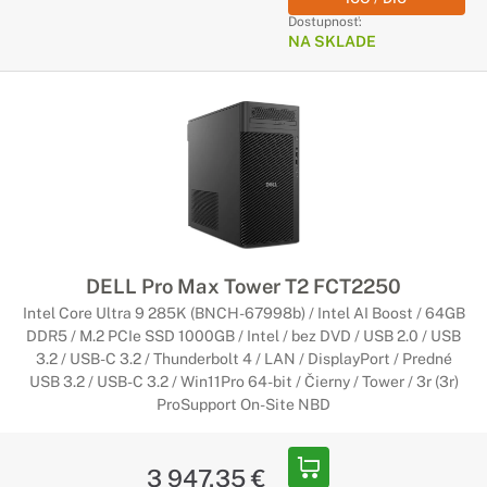
Dostupnosť:
NA SKLADE
DELL Pro Max Tower T2 FCT2250
Intel Core Ultra 9 285K (BNCH-67998b) / Intel AI Boost / 64GB
DDR5 / M.2 PCIe SSD 1000GB / Intel / bez DVD / USB 2.0 / USB
3.2 / USB-C 3.2 / Thunderbolt 4 / LAN / DisplayPort / Predné
USB 3.2 / USB-C 3.2 / Win11Pro 64-bit / Čierny / Tower / 3r (3r)
ProSupport On-Site NBD
3 947,35 €