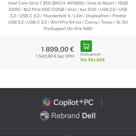
Intel Core Ultra 7 265 (BNCH-46589b) / Intel AI Boost / 16GB
DDR5 / M.2 PCIe SSD 512GB / Intel / bez DVD / USB 2.0 / USB
3.2 / USB-C 3.2 / Thunderbolt 4 / LAN / DisplayPort / Predné
USB 3.2 / USB-C 3.2 / Win11Pro 64-bit / Čierny / Tower / 3r (3r)
ProSupport On-Site NBD
1 899,00 €
Dostupnosť:
1 543,90 € bez DPH
NA SKLADE