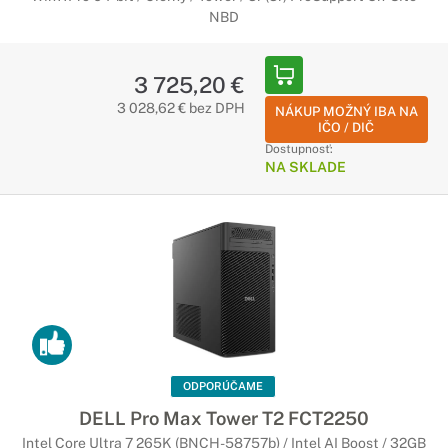
NBD
3 725,20 €
3 028,62 € bez DPH
NÁKUP MOŽNÝ IBA NA
IČO / DIČ
Dostupnosť:
NA SKLADE
ODPORÚČAME
DELL Pro Max Tower T2 FCT2250
Intel Core Ultra 7 265K (BNCH-58757b) / Intel AI Boost / 32GB