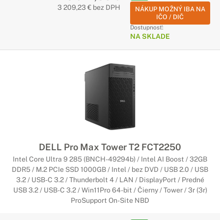
3 209,23 € bez DPH
NÁKUP MOŽNÝ IBA NA
IČO / DIČ
Dostupnosť:
NA SKLADE
DELL Pro Max Tower T2 FCT2250
Intel Core Ultra 9 285 (BNCH-49294b) / Intel AI Boost / 32GB
DDR5 / M.2 PCIe SSD 1000GB / Intel / bez DVD / USB 2.0 / USB
3.2 / USB-C 3.2 / Thunderbolt 4 / LAN / DisplayPort / Predné
USB 3.2 / USB-C 3.2 / Win11Pro 64-bit / Čierny / Tower / 3r (3r)
ProSupport On-Site NBD