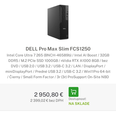
DELL Pro Max Slim FCS1250
Intel Core Ultra 7 265 (BNCH-46589b) / Intel AI Boost / 32GB
DDR5 / M.2 PCIe SSD 1000GB / nVidia RTX A1000 8GB / bez
DVD / USB 2.0 / USB 3.2 / USB-C 3.2 / LAN / DisplayPort /
miniDisplayPort / Predné USB 3.2 / USB-C 3.2 / Win11Pro 64-bit
/ Čierny / Small Form Factor / 3r (3r) ProSupport On-Site NBD
2 950,80 €
Dostupnosť:
2 399,02 € bez DPH
NA SKLADE