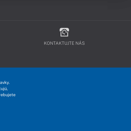
KONTAKTUJTE NÁS
avky.
ujú,
rebujete