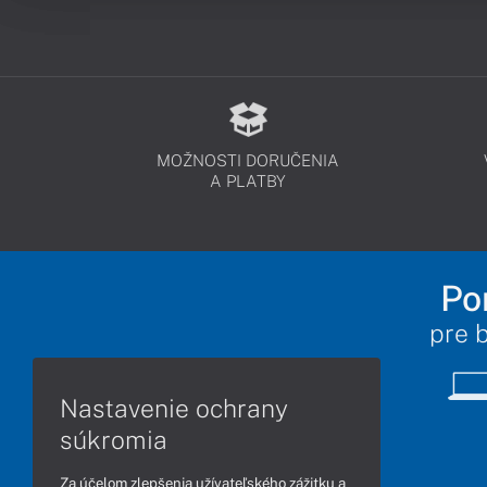
MOŽNOSTI DORUČENIA
A PLATBY
Po
pre 
Nastavenie ochrany
súkromia
Za účelom zlepšenia užívateľského zážitku a