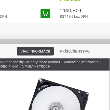
1 140,80 €
 DPH
927,48 € bez DPH
VIAC INFORMÁCIÍ
PRÍSLUŠENSTVO
ovať na všetky varianty tohto produktu. Konkrétne informácie k
v ŠPECIFIKÁCIÍ A PARAMETROCH.