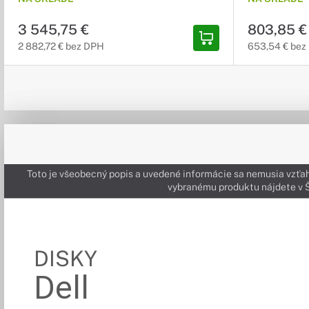
3 545,75 €
803,85 €
2 882,72 € bez DPH
653,54 € bez
Toto je všeobecný popis a uvedené informácie sa nemusia vzťah
vybranému produktu nájdete 
DISKY
Dell