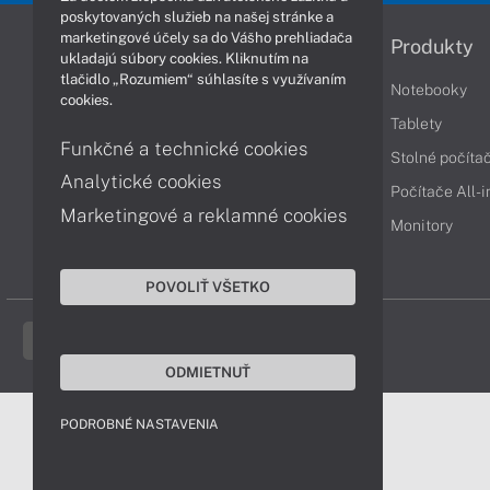
poskytovaných služieb na našej stránke a
marketingové účely sa do Vášho prehliadača
Informácie
Produkty
ukladajú súbory cookies. Kliknutím na
tlačidlo „Rozumiem“ súhlasíte s využívaním
Obchodné podmienky
Notebooky
cookies.
Reklamačné podmienky
Tablety
Funkčné a technické cookies
Ochrana osobných údajov
Stolné počíta
Analytické cookies
Vrátenie tovaru
Počítače All-
Marketingové a reklamné cookies
Vyhlásenie o prístupnosti
Monitory
Cookies
POVOLIŤ VŠETKO
ODMIETNUŤ
PODROBNÉ NASTAVENIA