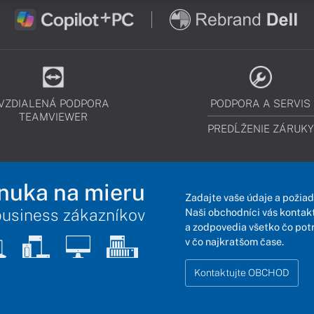
VZDIALENÁ PODPORA
PODPORA A SERVIS
TEAMVIEWER
PREDĹŽENIE ZÁRUKY
nuka na mieru
Zadajte vaše údaje a požiad
business zákazníkov
Naši obchodníci vás kontakt
a zodpovedia všetko čo pot
v čo najkratšom čase.
Kontaktujte OBCHOD