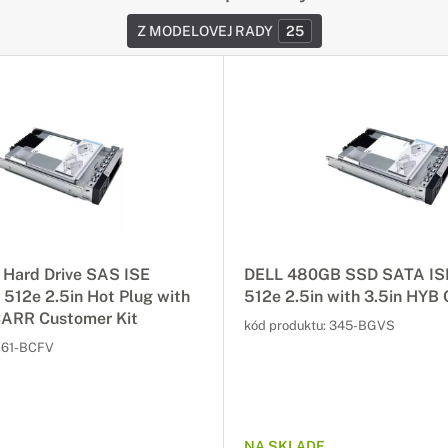
Z MODELOVEJ RADY
25
 Hard Drive SAS ISE
DELL 480GB SSD SATA IS
512e 2.5in Hot Plug with
512e 2.5in with 3.5in HY
CARR Customer Kit
kód produktu:
345-BGVS
161-BCFV
NA SKLADE