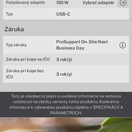
Požadovaný adaptér
100 W
Vybrať adaptér
Typ
USB-C
Záruka
ProSupport On-Site Next
Typ záruky
Business Day
Záruka pri kúpe na IČO
3 rok(y)
Záruka pri kúpe bez
3 rok(y)
IČO
Toto je všeobecný popis a uvedené informácie sa nemusia
vzťahovať na všetky varianty tohto produktu. Konkrétne
informácie k vybranému produktu nájdete v ŠPECIFIKÁCIÍ A
PARAMETROCH.