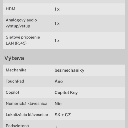
HDMI
1 x
Analógový audio
1 x
výstup/vstup
Sieťové pripojenie
1 x
LAN (RJ45)
Výbava
Mechanika
bez mechaniky
TouchPad
Áno
Copilot
Copilot Key
Numerická klávesnica
Nie
Lokalizácia klávesnice
SK + CZ
Podsvietená