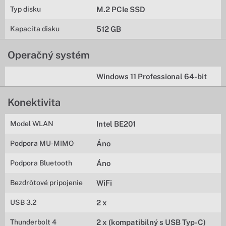
Typ disku
M.2 PCIe SSD
Kapacita disku
512 GB
Operačný systém
Windows 11 Professional 64-bit
Konektivita
Model WLAN
Intel BE201
Podpora MU-MIMO
Áno
Podpora Bluetooth
Áno
Bezdrôtové pripojenie
WiFi
USB 3.2
2 x
Thunderbolt 4
2 x (kompatibilný s USB Typ-C)