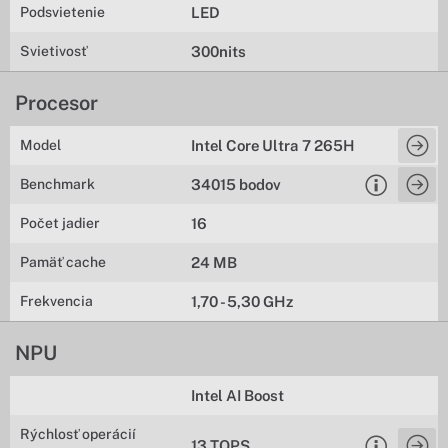
Podsvietenie
LED
Svietivosť
300nits
Procesor
Model
Intel Core Ultra 7 265H
Benchmark
34015 bodov
Počet jadier
16
Pamäť cache
24 MB
Frekvencia
1,70 - 5,30 GHz
NPU
Intel AI Boost
Rýchlosť operácií
13 TOPS