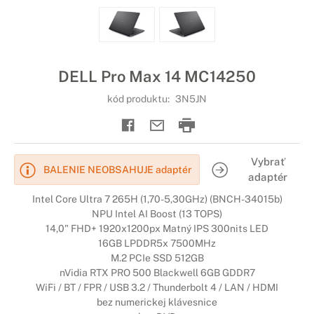
DELL Pro Max 14 MC14250
kód produktu:
3N5JN
Vybrať
BALENIE NEOBSAHUJE adaptér
adaptér
Intel Core Ultra 7 265H (1,70-5,30GHz) (BNCH-34015b)
NPU Intel AI Boost (13 TOPS)
14,0" FHD+ 1920x1200px Matný IPS 300nits LED
16GB LPDDR5x 7500MHz
M.2 PCIe SSD 512GB
nVidia RTX PRO 500 Blackwell 6GB GDDR7
WiFi / BT / FPR / USB 3.2 / Thunderbolt 4 / LAN / HDMI
bez numerickej klávesnice