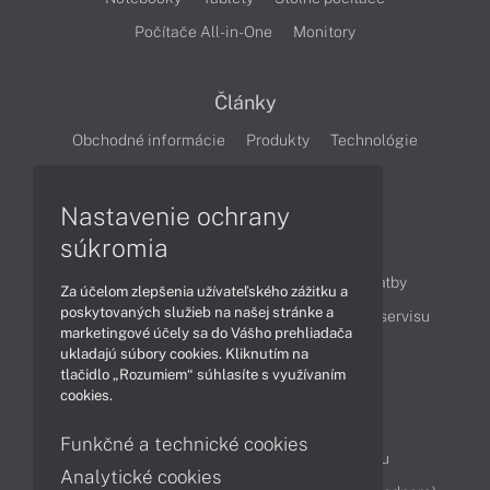
Počítače All-in-One
Monitory
Články
Obchodné informácie
Produkty
Technológie
Videá
Nastavenie ochrany
súkromia
Obsah
Ako nakupovať
Možnosti doručenia a platby
Za účelom zlepšenia užívateľského zážitku a
poskytovaných služieb na našej stránke a
Podpora a servis
Servisné služby
Cenník servisu
marketingové účely sa do Vášho prehliadača
ukladajú súbory cookies. Kliknutím na
tlačidlo „Rozumiem“ súhlasíte s využívaním
Kontakty
cookies.
043 4224 771
Obchodné oddelenie
Funkčné a technické cookies
Servisné oddelenie
Reklamácia tovaru
Analytické cookies