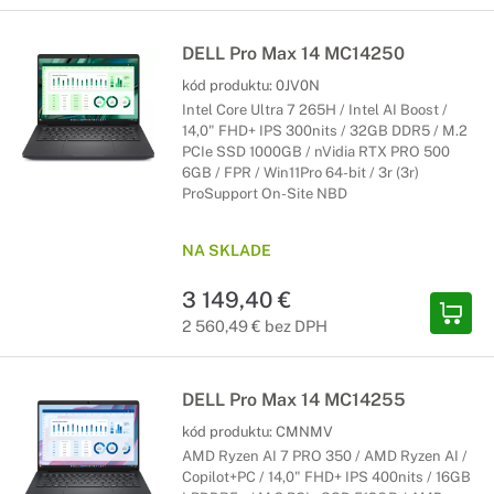
DELL Pro Max 14 MC14250
kód produktu:
0JV0N
Intel Core Ultra 7 265H / Intel AI Boost /
14,0" FHD+ IPS 300nits / 32GB DDR5 / M.2
PCIe SSD 1000GB / nVidia RTX PRO 500
6GB / FPR / Win11Pro 64-bit / 3r (3r)
ProSupport On-Site NBD
NA SKLADE
3 149,40 €
2 560,49 € bez DPH
DELL Pro Max 14 MC14255
kód produktu:
CMNMV
AMD Ryzen AI 7 PRO 350 / AMD Ryzen AI /
Copilot+PC / 14,0" FHD+ IPS 400nits / 16GB