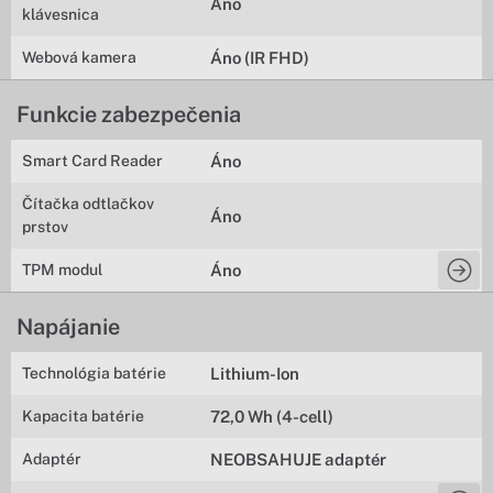
Áno
klávesnica
Webová kamera
Áno (IR FHD)
Funkcie zabezpečenia
Smart Card Reader
Áno
Čítačka odtlačkov
Áno
prstov
TPM modul
Áno
Napájanie
Technológia batérie
Lithium-Ion
Kapacita batérie
72,0 Wh (4-cell)
Adaptér
NEOBSAHUJE adaptér