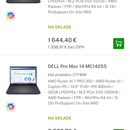
LPDDR5x / M.2 PCIe SSD 512GB / AMD
Radeon / FPR / Win11Pro 64-bit / 3r (3r)
ProSupport On-Site NBD
NA SKLADE
1 644,40 €
1 336,91 € bez DPH
DELL Pro Max 14 MC14255
kód produktu:
2TFMW
AMD Ryzen AI 7 PRO 350 / AMD Ryzen AI /
Copilot+PC / 14,0" FHD+ IPS 400nits /
32GB LPDDR5x / M.2 PCIe SSD 1000GB /
AMD Radeon / FPR / Win11Pro 64-bit / 3r
(3r) ProSupport On-Site NBD
NA SKLADE