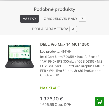
Podobné produkty
VŠETKY
Z MODELOVEJ RADY
7
PODĽA PARAMETROV
3
DELL Pro Max 14 MC14250
kód produktu:
49THN
Intel Core Ultra 7 265H / Intel AI Boost /
14,0" FHD+ IPS 300nits / 16GB DDR5 / M.2
PCIe SSD 512GB / Intel Arc Graphics 140T /
FPR / Win11Pro 64-bit / 3r (3r) ProSupport
On-Site NBD
NA SKLADE
1 976,10 €
1 606,59 € bez DPH