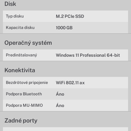
Disk
Typ disku
M.2 PCIe SSD
Kapacita disku
1000 GB
Operačný systém
Predinštalovaný
Windows 11 Professional 64-bit
Konektivita
Bezdrôtové pripojenie
WiFi 802.11 ax
Podpora Bluetooth
Áno
Podpora MU-MIMO
Áno
Zadné porty