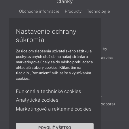
Články
Obchodné informácie
Produkty
Technológie
Videá
Nastavenie ochrany
súkromia
Obsah
Ako nakupovať
Možnosti doručenia a platby
Za účelom zlepšenia užívateľského zážitku a
poskytovaných služieb na našej stránke a
Podpora a servis
Servisné služby
Cenník servisu
marketingové účely sa do Vášho prehliadača
ukladajú súbory cookies. Kliknutím na
tlačidlo „Rozumiem“ súhlasíte s využívaním
Kontakty
cookies.
043 4224 771
Obchodné oddelenie
Funkčné a technické cookies
Servisné oddelenie
Reklamácia tovaru
Analytické cookies
Diagnostiky online
TeamViewer (vzdialená podpora)
Marketingové a reklamné cookies
POVOLIŤ VŠETKO