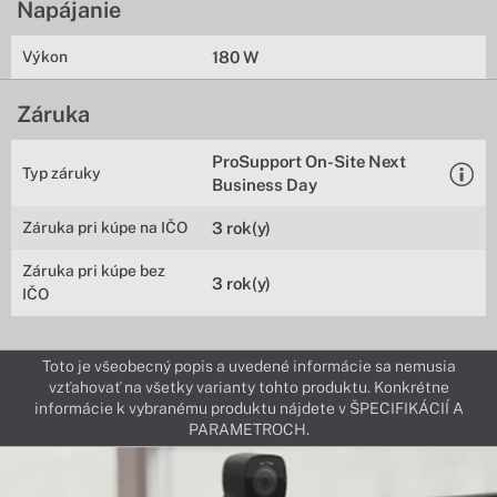
Napájanie
Výkon
180 W
Záruka
ProSupport On-Site Next
Typ záruky
Business Day
Záruka pri kúpe na IČO
3 rok(y)
Záruka pri kúpe bez
3 rok(y)
IČO
Toto je všeobecný popis a uvedené informácie sa nemusia
vzťahovať na všetky varianty tohto produktu. Konkrétne
informácie k vybranému produktu nájdete v ŠPECIFIKÁCIÍ A
PARAMETROCH.