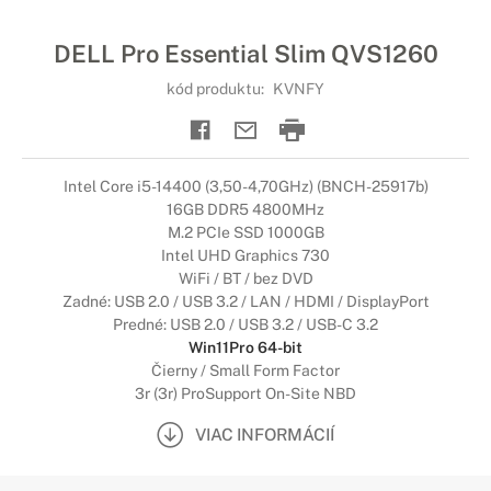
DELL Pro Essential Slim QVS1260
kód produktu:
KVNFY
Intel Core i5-14400 (3,50-4,70GHz) (BNCH-25917b)
16GB DDR5 4800MHz
M.2 PCIe SSD 1000GB
Intel UHD Graphics 730
WiFi / BT / bez DVD
Zadné: USB 2.0 / USB 3.2 / LAN / HDMI / DisplayPort
Predné: USB 2.0 / USB 3.2 / USB-C 3.2
Win11Pro 64-bit
Čierny / Small Form Factor
3r (3r) ProSupport On-Site NBD
VIAC INFORMÁCIÍ