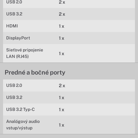
USB 2.0
2 x
USB 3.2
2 x
HDMI
1 x
DisplayPort
1 x
Sieťové pripojenie
1 x
LAN (RJ45)
Predné a bočné porty
USB 2.0
2 x
USB 3.2
1 x
USB 3.2 Typ-C
1 x
Analógový audio
1 x
vstup/výstup