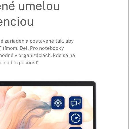
ené umelou
enciou
é zariadenia postavené tak, aby
IT tímom. Dell Pro notebooky
hodné v organizáciách, kde sa na
ia a bezpečnosť.