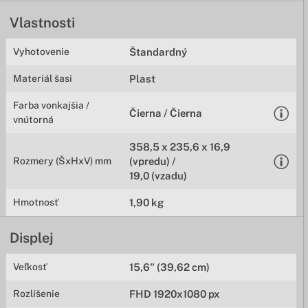
Vlastnosti
Vyhotovenie
Štandardný
Materiál šasi
Plast
Farba vonkajšia /
Čierna / Čierna
vnútorná
358,5 x 235,6 x 16,9
Rozmery (ŠxHxV) mm
(vpredu) /
19,0 (vzadu)
Hmotnosť
1,90 kg
Displej
Veľkosť
15,6" (39,62 cm)
Rozlíšenie
FHD 1920x1080 px