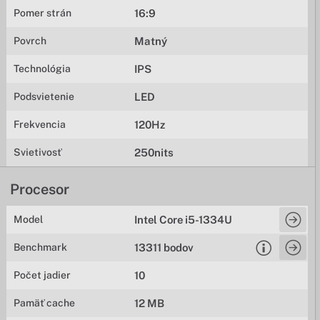
Pomer strán
16:9
Povrch
Matný
Technológia
IPS
Podsvietenie
LED
Frekvencia
120Hz
Svietivosť
250nits
Procesor
Model
Intel Core i5-1334U
Benchmark
13311 bodov
Počet jadier
10
Pamäť cache
12 MB