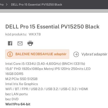
Pro
DELL Pro 15 Essential PV15250 Black
DELL Pro 15 Essential PV15250 Black
kód produktu:
WKXT8
Vybrať adaptér
BALENIE NEOBSAHUJE adaptér
Intel Core i5-1334U (3,40-4,60GHz) (BNCH-13311b)
15,6" FHD 1920x1080px Matný IPS 120Hz 250nits LED
16GB DDR5
M.2 PCIe SSD 512GB
Intel Iris Xe Graphics
WiFi / BT / FPR / USB 2.0 / USB 3.2 / USB-C 3.2 / HDMI
bez LAN portu
bez DVD
Win11Pro 64-bit