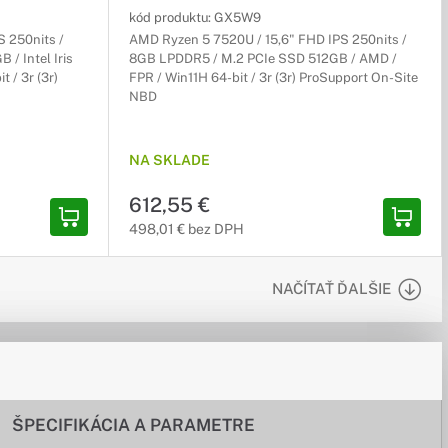
kód produktu:
GX5W9
S 250nits /
AMD Ryzen 5 7520U / 15,6" FHD IPS 250nits /
/ Intel Iris
8GB LPDDR5 / M.2 PCIe SSD 512GB / AMD /
 / 3r (3r)
FPR / Win11H 64-bit / 3r (3r) ProSupport On-Site
NBD
NA SKLADE
612,55 €
498,01 € bez DPH
NAČÍTAŤ ĎALŠIE
ŠPECIFIKÁCIA A PARAMETRE