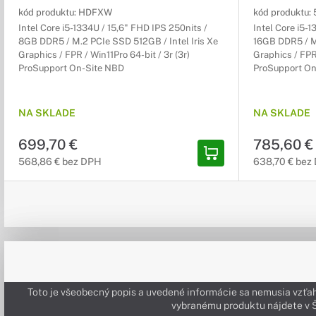
kód produktu:
HDFXW
kód produktu:
Intel Core i5-1334U / 15,6" FHD IPS 250nits /
Intel Core i5-
8GB DDR5 / M.2 PCIe SSD 512GB / Intel Iris Xe
16GB DDR5 / M.
Graphics / FPR / Win11Pro 64-bit / 3r (3r)
Graphics / FPR 
ProSupport On-Site NBD
ProSupport On
NA SKLADE
NA SKLADE
699,70 €
785,60 €
568,86 € bez DPH
638,70 € bez
Toto je všeobecný popis a uvedené informácie sa nemusia vzťah
vybranému produktu nájdete 