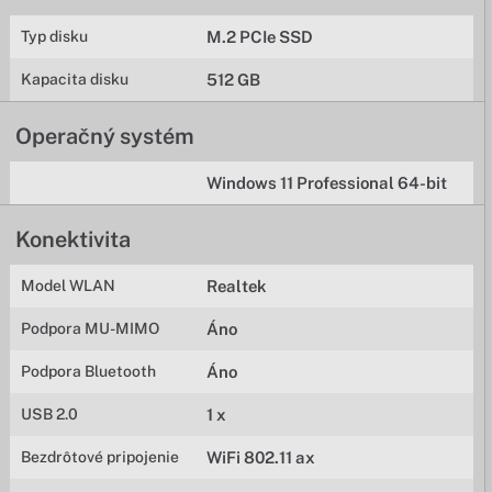
Typ disku
M.2 PCIe SSD
Kapacita disku
512 GB
Operačný systém
Windows 11 Professional 64-bit
Konektivita
Model WLAN
Realtek
Podpora MU-MIMO
Áno
Podpora Bluetooth
Áno
USB 2.0
1 x
Bezdrôtové pripojenie
WiFi 802.11 ax