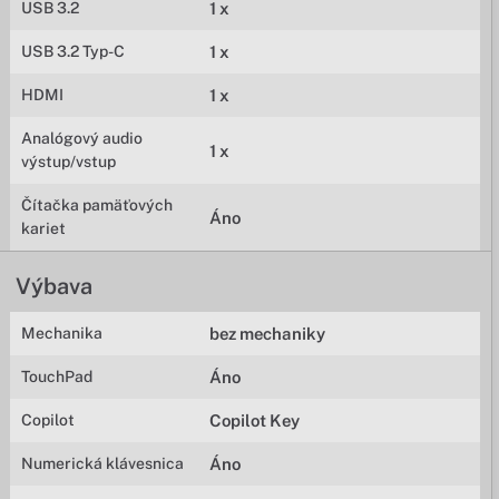
USB 3.2
1 x
USB 3.2 Typ-C
1 x
HDMI
1 x
Analógový audio
1 x
výstup/vstup
Čítačka pamäťových
Áno
kariet
Výbava
Mechanika
bez mechaniky
TouchPad
Áno
Copilot
Copilot Key
Numerická klávesnica
Áno