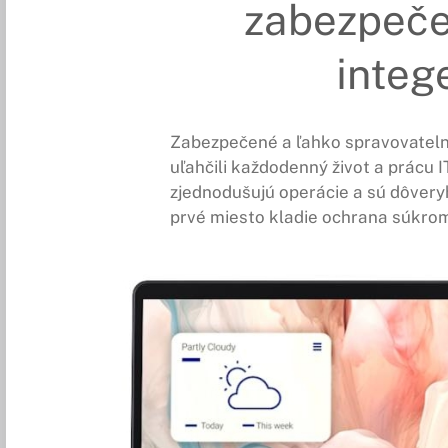
zabezpeč
integ
Zabezpečené a ľahko spravovateln
uľahčili každodenný život a prácu 
zjednodušujú operácie a sú dôvery
prvé miesto kladie ochrana súkrom