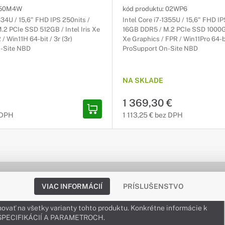
50M4W
kód produktu:
02WP6
1334U / 15,6" FHD IPS 250nits /
Intel Core i7-1355U / 15,6" FHD IP
2 PCIe SSD 512GB / Intel Iris Xe
16GB DDR5 / M.2 PCIe SSD 1000GB 
/ Win11H 64-bit / 3r (3r)
Xe Graphics / FPR / Win11Pro 64-bit
-Site NBD
ProSupport On-Site NBD
NA SKLADE
1 369,30 €
 DPH
1 113,25 € bez DPH
VIAC INFORMÁCIÍ
PRÍSLUŠENSTVO
ovať na všetky varianty tohto produktu. Konkrétne informácie k
v ŠPECIFIKÁCIÍ A PARAMETROCH.