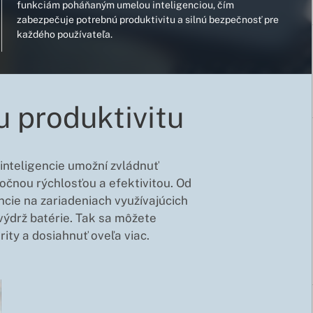
funkciám poháňaným umelou inteligenciou, čím
zabezpečuje potrebnú produktivitu a silnú bezpečnosť pre
každého používateľa.
u produktivitu
j inteligencie umožní zvládnuť
močnou rýchlosťou a efektivitou. Od
ncie na zariadeniach využívajúcich
ýdrž batérie. Tak sa môžete
rity a dosiahnuť oveľa viac.