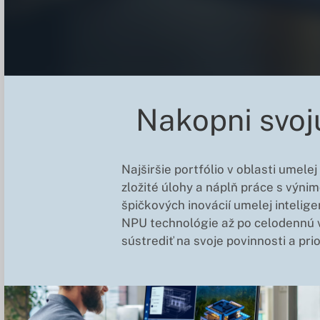
Nakopni svoj
Najširšie portfólio v oblasti umele
zložité úlohy a náplň práce s výni
špičkových inovácií umelej intelige
NPU technológie až po celodennú v
sústrediť na svoje povinnosti a prio