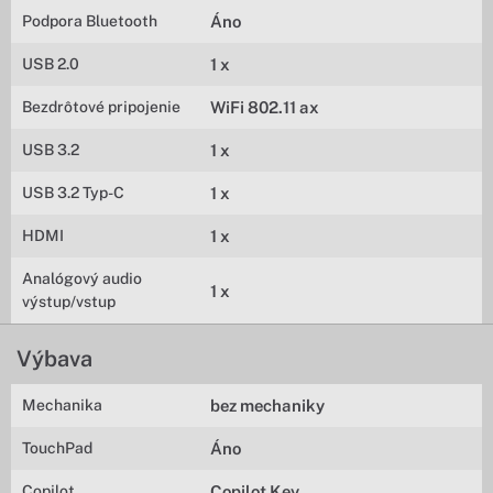
Podpora Bluetooth
Áno
USB 2.0
1 x
Bezdrôtové pripojenie
WiFi 802.11 ax
USB 3.2
1 x
USB 3.2 Typ-C
1 x
HDMI
1 x
Analógový audio
1 x
výstup/vstup
Výbava
Mechanika
bez mechaniky
TouchPad
Áno
Copilot
Copilot Key