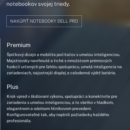
notebookov svojej triedy.
NAKÚPIŤ NOTEBOOKY DELL PRO
Premium
Špičkový dizajn a mobilita počítačov s umelou inteligenciou.
Majstrovsky navrhnuté a tiché s množstvom prémiových
funkcií určených pre ľahšiu spoluprácu, umelá inteligencia na
zariadeniach, najostrejší displej a celodenná výdrž batérie.
Plus
Krok vpred v škálovaní výkonu, spolupráci a konektivite pre
zariadenia s umelou inteligenciou, a to všetko v hladkom,
elegantnom a odolnom hliníkovom prevedení.
Konfigurovateľné tak, aby naplnili požiadavky každého
profesionála.