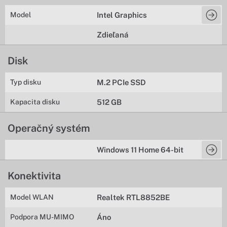
Model
Intel Graphics
Zdieľaná
Disk
Typ disku
M.2 PCIe SSD
Kapacita disku
512 GB
Operačný systém
Windows 11 Home 64-bit
Konektivita
Model WLAN
Realtek RTL8852BE
Podpora MU-MIMO
Áno