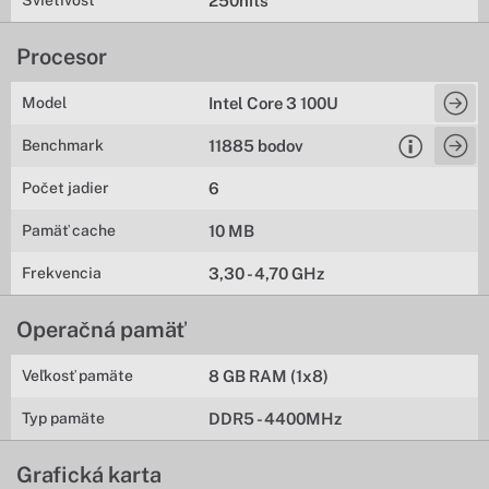
Svietivosť
250nits
Procesor
Model
Intel Core 3 100U
Benchmark
11885 bodov
Počet jadier
6
Pamäť cache
10 MB
Frekvencia
3,30 - 4,70 GHz
Operačná pamäť
Veľkosť pamäte
8 GB RAM (1x8)
Typ pamäte
DDR5 - 4400MHz
Grafická karta