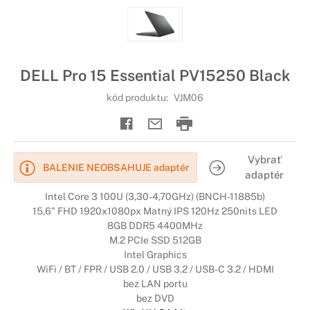
DELL Pro 15 Essential PV15250 Black
kód produktu:
VJM06
Vybrať
BALENIE NEOBSAHUJE adaptér
adaptér
Intel Core 3 100U (3,30-4,70GHz) (BNCH-11885b)
15,6" FHD 1920x1080px Matný IPS 120Hz 250nits LED
8GB DDR5 4400MHz
M.2 PCIe SSD 512GB
Intel Graphics
WiFi / BT / FPR / USB 2.0 / USB 3.2 / USB-C 3.2 / HDMI
bez LAN portu
bez DVD