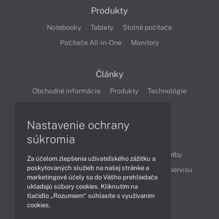
Produkty
Notebooky
Tablety
Stolné počítače
Počítače All-in-One
Monitory
Články
Obchodné informácie
Produkty
Technológie
Videá
Nastavenie ochrany
súkromia
Obsah
Ako nakupovať
Možnosti doručenia a platby
Za účelom zlepšenia užívateľského zážitku a
poskytovaných služieb na našej stránke a
Podpora a servis
Servisné služby
Cenník servisu
marketingové účely sa do Vášho prehliadača
ukladajú súbory cookies. Kliknutím na
tlačidlo „Rozumiem“ súhlasíte s využívaním
Kontakty
cookies.
043 4224 771
Obchodné oddelenie