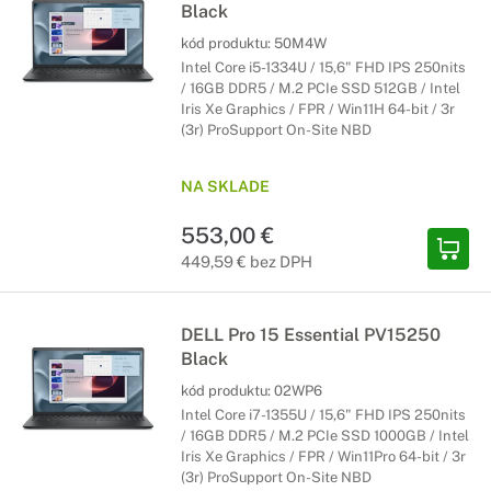
Black
kód produktu:
50M4W
Intel Core i5-1334U / 15,6" FHD IPS 250nits
/ 16GB DDR5 / M.2 PCIe SSD 512GB / Intel
Iris Xe Graphics / FPR / Win11H 64-bit / 3r
(3r) ProSupport On-Site NBD
NA SKLADE
553,00 €
449,59 € bez DPH
DELL Pro 15 Essential PV15250
Black
kód produktu:
02WP6
Intel Core i7-1355U / 15,6" FHD IPS 250nits
/ 16GB DDR5 / M.2 PCIe SSD 1000GB / Intel
Iris Xe Graphics / FPR / Win11Pro 64-bit / 3r
(3r) ProSupport On-Site NBD