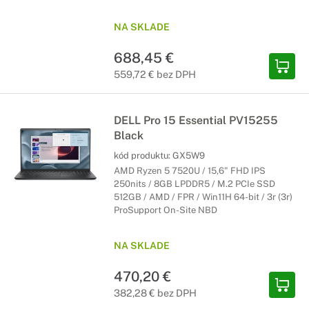
NA SKLADE
688,45 €
559,72 € bez DPH
DELL Pro 15 Essential PV15255
Black
kód produktu:
GX5W9
AMD Ryzen 5 7520U / 15,6" FHD IPS
250nits / 8GB LPDDR5 / M.2 PCIe SSD
512GB / AMD / FPR / Win11H 64-bit / 3r (3r)
ProSupport On-Site NBD
NA SKLADE
470,20 €
382,28 € bez DPH