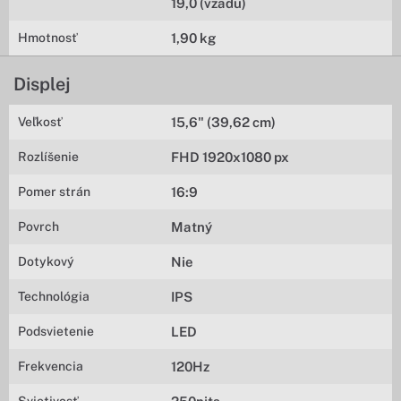
19,0 (vzadu)
Hmotnosť
1,90 kg
Displej
Veľkosť
15,6" (39,62 cm)
Rozlíšenie
FHD 1920x1080 px
Pomer strán
16:9
Povrch
Matný
Dotykový
Nie
Technológia
IPS
Podsvietenie
LED
Frekvencia
120Hz