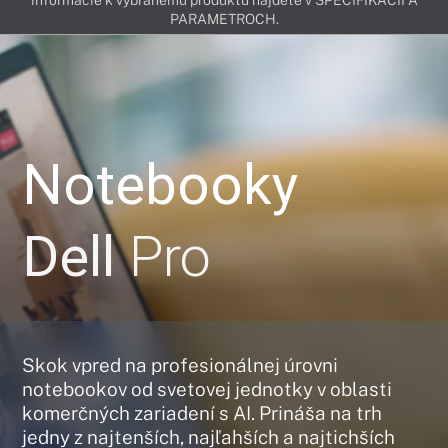
informácie k vybranému produktu nájdete v ŠPECIFIKÁCIÍ A
PARAMETROCH.
Notebooky
Dell
Pro
Skok vpred na profesionálnej úrovni
notebookov od svetovej jednotky v oblasti
komerčných zariadení s AI. Prináša na trh
jedny z najtenších, najľahších a najtichších