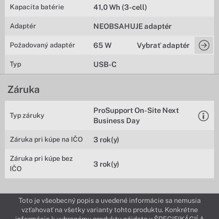
Kapacita batérie
41,0 Wh (3-cell)
Adaptér
NEOBSAHUJE adaptér
Požadovaný adaptér
65 W
Vybrať adaptér
Typ
USB-C
Záruka
ProSupport On-Site Next
Typ záruky
Business Day
Záruka pri kúpe na IČO
3 rok(y)
Záruka pri kúpe bez
3 rok(y)
IČO
Toto je všeobecný popis a uvedené informácie sa nemusia
vzťahovať na všetky varianty tohto produktu. Konkrétne