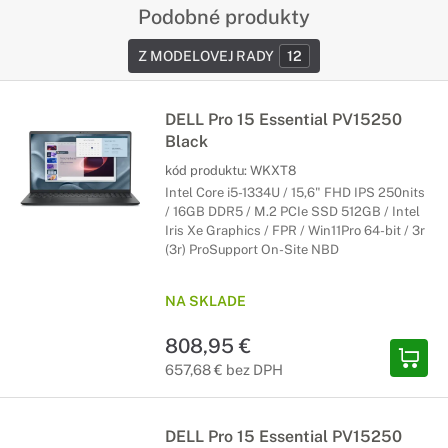
Podobné produkty
Z MODELOVEJ RADY
12
DELL Pro 15 Essential PV15250
Black
kód produktu:
WKXT8
Intel Core i5-1334U / 15,6" FHD IPS 250nits
/ 16GB DDR5 / M.2 PCIe SSD 512GB / Intel
Iris Xe Graphics / FPR / Win11Pro 64-bit / 3r
(3r) ProSupport On-Site NBD
NA SKLADE
808,95 €
657,68 € bez DPH
DELL Pro 15 Essential PV15250