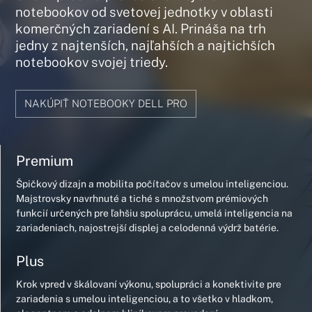
notebookov od svetovej jednotky v oblasti
komerčných zariadení s AI. Prináša na trh
jedny z najtenších, najľahších a najtichších
notebookov svojej triedy.
NAKÚPIŤ NOTEBOOKY DELL PRO
Premium
Špičkový dizajn a mobilita počítačov s umelou inteligenciou.
Majstrovsky navrhnuté a tiché s množstvom prémiových
funkcií určených pre ľahšiu spoluprácu, umelá inteligencia na
zariadeniach, najostrejší displej a celodenná výdrž batérie.
Plus
Krok vpred v škálovaní výkonu, spolupráci a konektivite pre
zariadenia s umelou inteligenciou, a to všetko v hladkom,