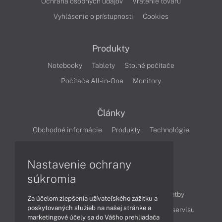
Ochrana osobných údajov
Vrátenie tovaru
Vyhlásenie o prístupnosti
Cookies
Produkty
Notebooky
Tablety
Stolné počítače
Počítače All-in-One
Monitory
Články
Obchodné informácie
Produkty
Technológie
Videá
Nastavenie ochrany
súkromia
Obsah
Ako nakupovať
Možnosti doručenia a platby
Za účelom zlepšenia užívateľského zážitku a
poskytovaných služieb na našej stránke a
Podpora a servis
Servisné služby
Cenník servisu
marketingové účely sa do Vášho prehliadača