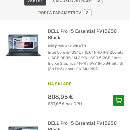
VŠETKY
Z MODELOVEJ RADY
12
PODĽA PARAMETROV
2
DELL Pro 15 Essential PV15250
Black
kód produktu:
WKXT8
Intel Core i5-1334U / 15,6" FHD IPS 250nits
/ 16GB DDR5 / M.2 PCIe SSD 512GB / Intel
Iris Xe Graphics / FPR / Win11Pro 64-bit / 3r
(3r) ProSupport On-Site NBD
NA SKLADE
808,95 €
657,68 € bez DPH
DELL Pro 15 Essential PV15250
Black