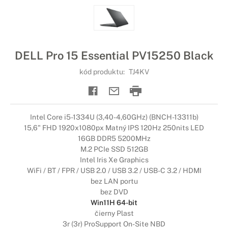
DELL Pro 15 Essential PV15250 Black
kód produktu:
TJ4KV
Intel Core i5-1334U (3,40-4,60GHz) (BNCH-13311b)
15,6" FHD 1920x1080px Matný IPS 120Hz 250nits LED
16GB DDR5 5200MHz
M.2 PCIe SSD 512GB
Intel Iris Xe Graphics
WiFi / BT / FPR / USB 2.0 / USB 3.2 / USB-C 3.2 / HDMI
bez LAN portu
bez DVD
Win11H 64-bit
čierny Plast
3r (3r) ProSupport On-Site NBD