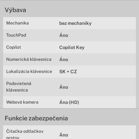
Výbava
Mechanika
bez mechaniky
TouchPad
Áno
Copilot
Copilot Key
Numerická klávesnica
Áno
Lokalizácia klávesnice
SK + CZ
Podsvietená
Áno
klávesnica
Webová kamera
Áno (HD)
Funkcie zabezpečenia
Čítačka odtlačkov
Áno
prstov