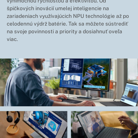
výnimočnou rýchlosťou a efektivitou. Od
špičkových inovácií umelej inteligencie na
zariadeniach využívajúcich NPU technológie až po
celodennú výdrž batérie. Tak sa môžete sústrediť
na svoje povinnosti a priority a dosiahnuť oveľa
viac.