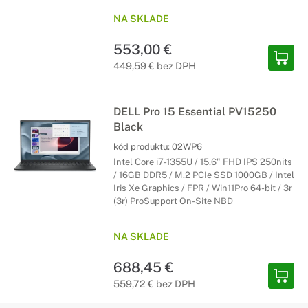
NA SKLADE
553,00 €
449,59 € bez DPH
DELL Pro 15 Essential PV15250
Black
kód produktu:
02WP6
Intel Core i7-1355U / 15,6" FHD IPS 250nits
/ 16GB DDR5 / M.2 PCIe SSD 1000GB / Intel
Iris Xe Graphics / FPR / Win11Pro 64-bit / 3r
(3r) ProSupport On-Site NBD
NA SKLADE
688,45 €
559,72 € bez DPH