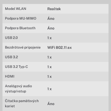
Model WLAN
Realtek
Podpora MU-MIMO
Áno
Podpora Bluetooth
Áno
USB 2.0
1 x
Bezdrôtové pripojenie
WiFi 802.11 ax
USB 3.2
1 x
USB 3.2 Typ-C
1 x
HDMI
1 x
Analógový audio
1 x
výstup/vstup
Čítačka pamäťových
Áno
kariet