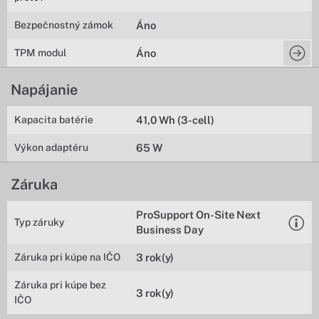
Bezpečnostný zámok
Áno
TPM modul
Áno
Napájanie
Kapacita batérie
41,0 Wh (3-cell)
Výkon adaptéru
65 W
Záruka
ProSupport On-Site Next
Typ záruky
Business Day
Záruka pri kúpe na IČO
3 rok(y)
Záruka pri kúpe bez
3 rok(y)
IČO