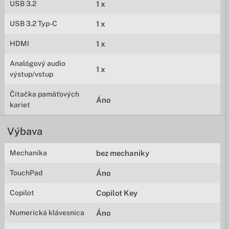
USB 3.2
1 x
USB 3.2 Typ-C
1 x
HDMI
1 x
Analógový audio
1 x
výstup/vstup
Čítačka pamäťových
Áno
kariet
Výbava
Mechanika
bez mechaniky
TouchPad
Áno
Copilot
Copilot Key
Numerická klávesnica
Áno