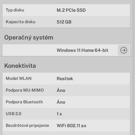
Typ disku
M.2 PCIe SSD
Kapacita disku
512 GB
Operačný systém
Windows 11 Home 64-bit
Konektivita
Model WLAN
Realtek
Podpora MU-MIMO
Áno
Podpora Bluetooth
Áno
USB 2.0
1 x
Bezdrôtové pripojenie
WiFi 802.11 ax