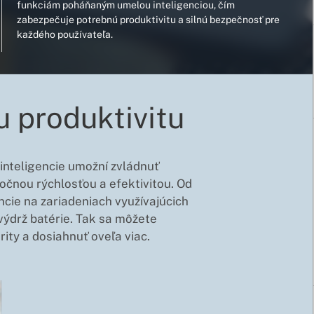
funkciám poháňaným umelou inteligenciou, čím
zabezpečuje potrebnú produktivitu a silnú bezpečnosť pre
každého používateľa.
u produktivitu
j inteligencie umožní zvládnuť
močnou rýchlosťou a efektivitou. Od
ncie na zariadeniach využívajúcich
ýdrž batérie. Tak sa môžete
rity a dosiahnuť oveľa viac.