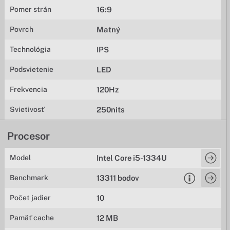
Pomer strán
16:9
Povrch
Matný
Technológia
IPS
Podsvietenie
LED
Frekvencia
120Hz
Svietivosť
250nits
Procesor
Model
Intel Core i5-1334U
Benchmark
13311 bodov
Počet jadier
10
Pamäť cache
12 MB