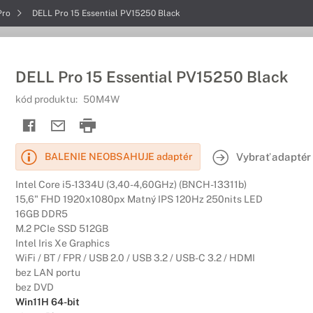
Pro
DELL Pro 15 Essential PV15250 Black
DELL Pro 15 Essential PV15250 Black
kód produktu:
50M4W
Vybrať adaptér
BALENIE NEOBSAHUJE adaptér
Intel Core i5-1334U (3,40-4,60GHz) (BNCH-13311b)
15,6" FHD 1920x1080px Matný IPS 120Hz 250nits LED
16GB DDR5
M.2 PCIe SSD 512GB
Intel Iris Xe Graphics
WiFi / BT / FPR / USB 2.0 / USB 3.2 / USB-C 3.2 / HDMI
bez LAN portu
bez DVD
Win11H 64-bit