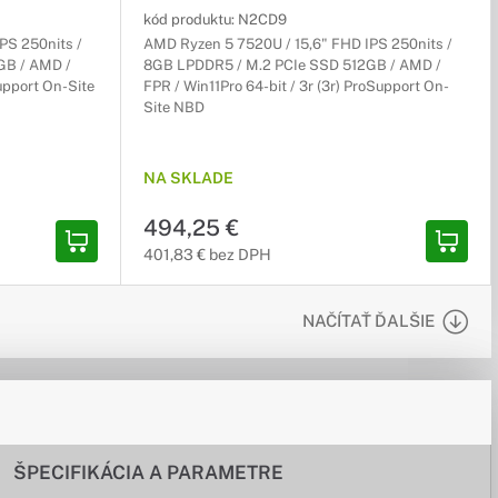
kód produktu:
N2CD9
PS 250nits /
AMD Ryzen 5 7520U / 15,6" FHD IPS 250nits /
GB / AMD /
8GB LPDDR5 / M.2 PCIe SSD 512GB / AMD /
Support On-Site
FPR / Win11Pro 64-bit / 3r (3r) ProSupport On-
Site NBD
NA SKLADE
494,25 €
401,83 € bez DPH
NAČÍTAŤ ĎALŠIE
ŠPECIFIKÁCIA A PARAMETRE