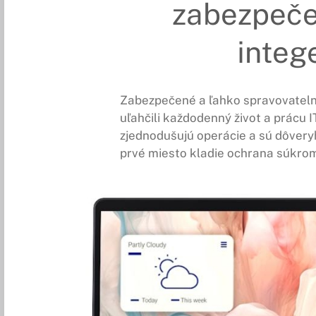
zabezpeč
integ
Zabezpečené a ľahko spravovateln
uľahčili každodenný život a prácu 
zjednodušujú operácie a sú dôvery
prvé miesto kladie ochrana súkrom