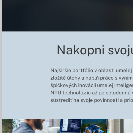
Nakopni svoj
Najširšie portfólio v oblasti umele
zložité úlohy a náplň práce s výni
špičkových inovácií umelej intelige
NPU technológie až po celodennú v
sústrediť na svoje povinnosti a prio