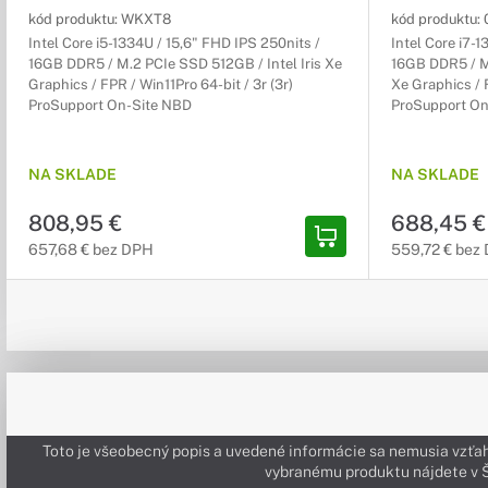
kód produktu:
WKXT8
kód produktu:
Intel Core i5-1334U / 15,6" FHD IPS 250nits /
Intel Core i7-
16GB DDR5 / M.2 PCIe SSD 512GB / Intel Iris Xe
16GB DDR5 / M.
Graphics / FPR / Win11Pro 64-bit / 3r (3r)
Xe Graphics / F
ProSupport On-Site NBD
ProSupport On
NA SKLADE
NA SKLADE
808,95 €
688,45 €
657,68 € bez DPH
559,72 € bez
Toto je všeobecný popis a uvedené informácie sa nemusia vzťah
vybranému produktu nájdete 