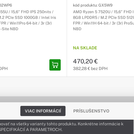
02WP6
kód produktu:
GX5W9
1355U / 15,6" FHD IPS 250nits /
AMD Ryzen 5 7520U / 15,6" FHD I
2 PCIe SSD 1000GB / Intel Iris
8GB LPDDR5 / M.2 PCIe SSD 512
PR / Win11Pro 64-bit / 3r (3r)
FPR / Win11H 64-bit / 3r (3r) Pro
-Site NBD
NBD
NA SKLADE
470,20 €
 DPH
382,28 € bez DPH
VIAC INFORMÁCIÍ
PRÍSLUŠENSTVO
ovať na všetky varianty tohto produktu. Konkrétne informácie k
v ŠPECIFIKÁCIÍ A PARAMETROCH.