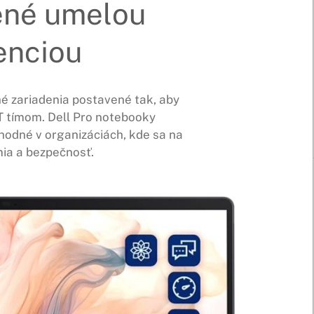
ené umelou
enciou
é zariadenia postavené tak, aby
IT tímom. Dell Pro notebooky
hodné v organizáciách, kde sa na
ia a bezpečnosť.