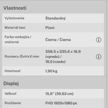
Vlastnosti
Vyhotovenie
Štandardný
Materiál šasi
Plast
Farba vonkajšia /
Čierna / Čierna
vnútorná
358,5 x 235,6 x 16,9
Rozmery (ŠxHxV) mm
(vpredu) /
19,0 (vzadu)
Hmotnosť
1,90 kg
Displej
Veľkosť
15,6" (39,62 cm)
Rozlíšenie
FHD 1920x1080 px