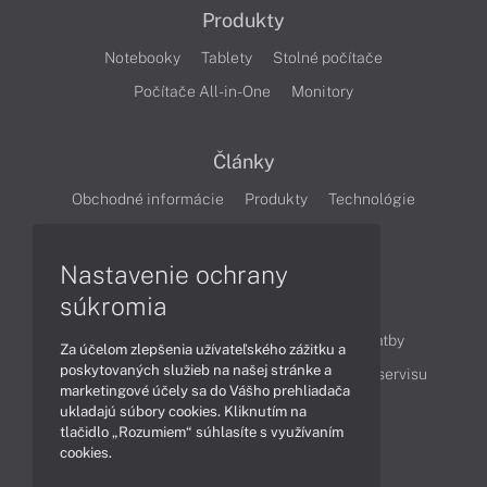
Produkty
Notebooky
Tablety
Stolné počítače
Počítače All-in-One
Monitory
Články
Obchodné informácie
Produkty
Technológie
Videá
Nastavenie ochrany
súkromia
Obsah
Ako nakupovať
Možnosti doručenia a platby
Za účelom zlepšenia užívateľského zážitku a
poskytovaných služieb na našej stránke a
Podpora a servis
Servisné služby
Cenník servisu
marketingové účely sa do Vášho prehliadača
ukladajú súbory cookies. Kliknutím na
tlačidlo „Rozumiem“ súhlasíte s využívaním
Kontakty
cookies.
043 4224 771
Obchodné oddelenie