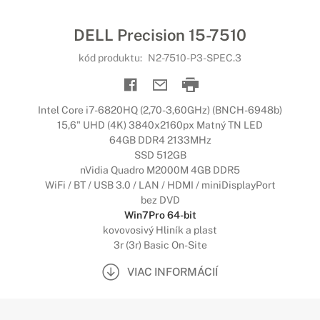
DELL Precision 15-7510
kód produktu:
N2-7510-P3-SPEC.3
Intel Core i7-6820HQ (2,70-3,60GHz) (BNCH-6948b)
15,6" UHD (4K) 3840x2160px Matný TN LED
64GB DDR4 2133MHz
SSD 512GB
nVidia Quadro M2000M 4GB DDR5
WiFi / BT / USB 3.0 / LAN / HDMI / miniDisplayPort
bez DVD
Win7Pro 64-bit
kovovosivý Hliník a plast
3r (3r) Basic On-Site
VIAC INFORMÁCIÍ