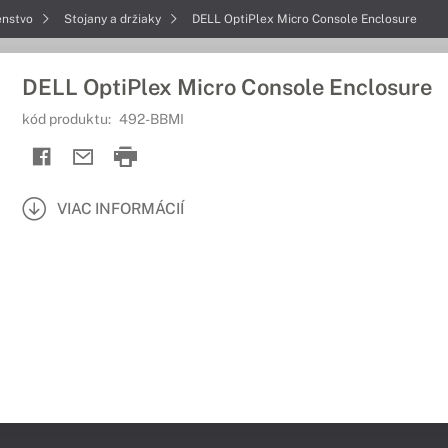
enstvo
Stojany a držiaky
DELL OptiPlex Micro Console Enclosure
DELL OptiPlex Micro Console Enclosure
kód produktu:
492-BBMI
VIAC INFORMÁCIÍ