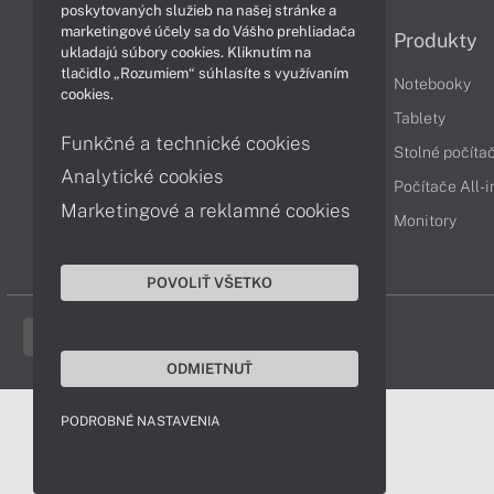
poskytovaných služieb na našej stránke a
marketingové účely sa do Vášho prehliadača
Informácie
Produkty
ukladajú súbory cookies. Kliknutím na
tlačidlo „Rozumiem“ súhlasíte s využívaním
Obchodné podmienky
Notebooky
cookies.
Reklamačné podmienky
Tablety
Funkčné a technické cookies
Ochrana osobných údajov
Stolné počíta
Analytické cookies
Vrátenie tovaru
Počítače All-
Marketingové a reklamné cookies
Vyhlásenie o prístupnosti
Monitory
Cookies
POVOLIŤ VŠETKO
ODMIETNUŤ
PODROBNÉ NASTAVENIA