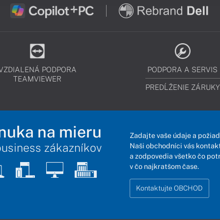
VZDIALENÁ PODPORA
PODPORA A SERVIS
TEAMVIEWER
PREDĹŽENIE ZÁRUKY
nuka na mieru
Zadajte vaše údaje a požiad
business zákazníkov
Naši obchodníci vás kontakt
a zodpovedia všetko čo pot
v čo najkratšom čase.
Kontaktujte OBCHOD