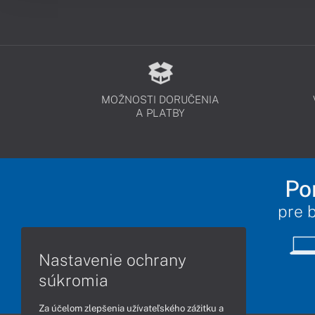
MOŽNOSTI DORUČENIA
A PLATBY
Po
pre 
Nastavenie ochrany
súkromia
Za účelom zlepšenia užívateľského zážitku a