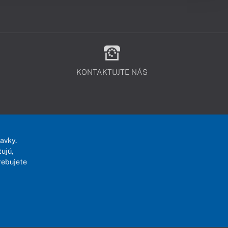
KONTAKTUJTE NÁS
avky.
ujú,
rebujete