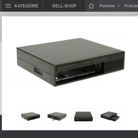
KATEGÓRIE
DELL-SHOP
Počítače
Prísluš