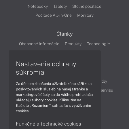
Notebooky
Tablety
Stolné počítače
Počítače All-in-One
Monitory
Články
Obchodné informácie
Produkty
Technológie
Videá
Nastavenie ochrany
súkromia
Obsah
Ako nakupovať
Možnosti doručenia a platby
Za účelom zlepšenia užívateľského zážitku a
poskytovaných služieb na našej stránke a
Podpora a servis
Servisné služby
Cenník servisu
marketingové účely sa do Vášho prehliadača
ukladajú súbory cookies. Kliknutím na
tlačidlo „Rozumiem“ súhlasíte s využívaním
Kontakty
cookies.
043 4224 771
Obchodné oddelenie
Funkčné a technické cookies
Servisné oddelenie
Reklamácia tovaru