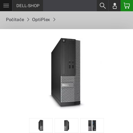
DELL-SHOP
Počítače
OptiPlex