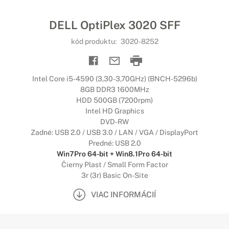
DELL OptiPlex 3020 SFF
kód produktu:
3020-8252
Intel Core i5-4590 (3,30-3,70GHz) (BNCH-5296b)
8GB DDR3 1600MHz
HDD 500GB (7200rpm)
Intel HD Graphics
DVD-RW
Zadné: USB 2.0 / USB 3.0 / LAN / VGA / DisplayPort
Predné: USB 2.0
Win7Pro 64-bit + Win8.1Pro 64-bit
Čierny Plast / Small Form Factor
3r (3r) Basic On-Site
VIAC INFORMÁCIÍ