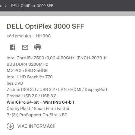
ex
DELL OptiPlex 3000 SFF
DELL OptiPlex 3000 SFF
kód produktu:
HH09C
Intel Core i5-12500 (3,00-4,60GHz) (BNCH-20391b)
8GB DDR4 3200MHz
M.2 PCIe SSD 256GB
Intel UHD Graphics 770
bez DVD
Zadné: USB 2.0 / USB 3.2 / LAN / HDMI / DisplayPort
Predné: USB 2.0 / USB 3.2
Win10Pro 64-bit + Win11Pro 64-bit
Čierny Plast / Small Form Factor
3r (3r) ProSupport On-Site NBD
VIAC INFORMÁCIÍ