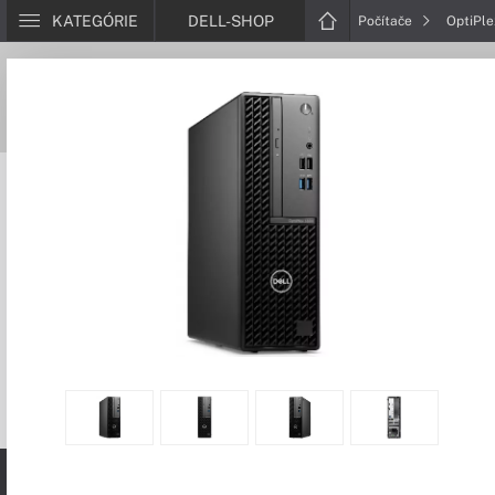
KATEGÓRIE
DELL-SHOP
Počítače
OptiPl