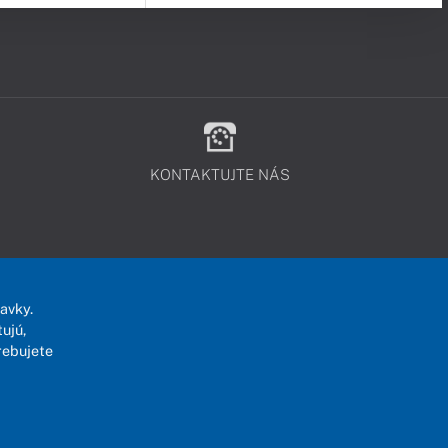
KONTAKTUJTE NÁS
avky.
ujú,
rebujete