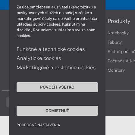
Za účelom zlepšenia užívateľského zážitku a
poskytovaných služieb na našej stránke a
marketingové účely sa do Vášho prehliadača
Informácie
Produkty
ukladajú súbory cookies. Kliknutím na
tlačidlo „Rozumiem“ súhlasíte s využívaním
Obchodné podmienky
Notebooky
cookies.
Reklamačné podmienky
Tablety
Funkčné a technické cookies
Ochrana osobných údajov
Stolné počíta
Analytické cookies
Vrátenie tovaru
Počítače All-
Marketingové a reklamné cookies
Vyhlásenie o prístupnosti
Monitory
Cookies
POVOLIŤ VŠETKO
ODMIETNUŤ
PODROBNÉ NASTAVENIA