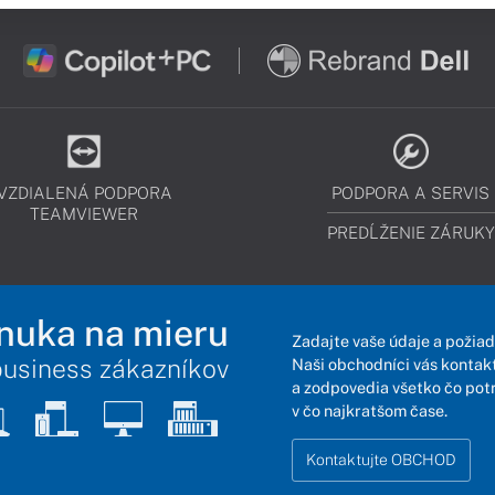
VZDIALENÁ PODPORA
PODPORA A SERVIS
TEAMVIEWER
PREDĹŽENIE ZÁRUKY
nuka na mieru
Zadajte vaše údaje a požiad
business zákazníkov
Naši obchodníci vás kontakt
a zodpovedia všetko čo pot
v čo najkratšom čase.
Kontaktujte OBCHOD