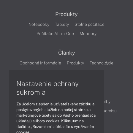
Produkty
Notebooky
Tablety
Stolné počítače
Počítače All-in-One
Monitory
Články
Obchodné informácie
Produkty
Technológie
Videá
Nastavenie ochrany
súkromia
Obsah
Ako nakupovať
Možnosti doručenia a platby
Za účelom zlepšenia užívateľského zážitku a
poskytovaných služieb na našej stránke a
Podpora a servis
Servisné služby
Cenník servisu
marketingové účely sa do Vášho prehliadača
ukladajú súbory cookies. Kliknutím na
tlačidlo „Rozumiem“ súhlasíte s využívaním
Kontakty
cookies.