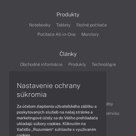
Produkty
Notebooky
Tablety
Stolné počítače
Počítače All-in-One
Monitory
Články
Obchodné informácie
Produkty
Technológie
Videá
Nastavenie ochrany
súkromia
Obsah
Ako nakupovať
Možnosti doručenia a platby
Za účelom zlepšenia užívateľského zážitku a
poskytovaných služieb na našej stránke a
Podpora a servis
Servisné služby
Cenník servisu
marketingové účely sa do Vášho prehliadača
ukladajú súbory cookies. Kliknutím na
tlačidlo „Rozumiem“ súhlasíte s využívaním
Kontakty
cookies.