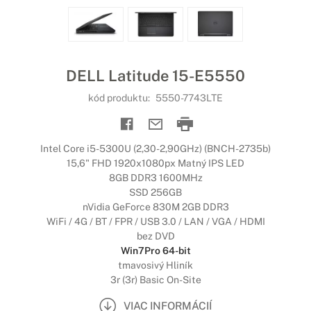
DELL Latitude 15-E5550
kód produktu:
5550-7743LTE
Intel Core i5-5300U (2,30-2,90GHz) (BNCH-2735b)
15,6" FHD 1920x1080px Matný IPS LED
8GB DDR3 1600MHz
SSD 256GB
nVidia GeForce 830M 2GB DDR3
WiFi / 4G / BT / FPR / USB 3.0 / LAN / VGA / HDMI
bez DVD
Win7Pro 64-bit
tmavosivý Hliník
3r (3r) Basic On-Site
VIAC INFORMÁCIÍ